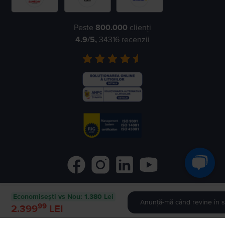
Peste
800.000
clienți
4.9
/5,
34316
recenzii
Economisești vs Nou
:
1.380 Lei
©
2026
Flip.ro
- All rights reserved.
Anunță-mă când revine în s
99
2.399
LEI
Flip.bg
Flip.gr
Rejoy.hu