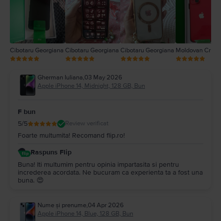
1
Cibotaru Georgiana
Cibotaru Georgiana
Cibotaru Georgiana
Moldovan Cristi
Gherman Iuliana
,
03 May 2026
Apple iPhone 14, Midnight, 128 GB, Bun
F bun
5
/5
Review verificat
Foarte multumita! Recomand flip.ro!
Raspuns Flip
Buna! Iti multumim pentru opinia impartasita si pentru
increderea acordata. Ne bucuram ca experienta ta a fost una
buna. 😍
Nume și prenume
,
04 Apr 2026
Apple iPhone 14, Blue, 128 GB, Bun