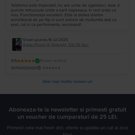
Telefonul este impecabil, nu are urme de zgarieturi, doar 2
puncte minuscule unde a sarit vopseaua, in rest arata ca
nou. Functioneaza excelent. Este al doilea telefon
achizitionat de pe flip si sunt extrem de multumita atat ca
pret, cat si ca performanta, recomand!
Vivien ujvarosi
,
16 Jul 2025
Apple iPhone 14, Midnight, 128 GB, Bun
5
/5
Review verificat
10/10000000😍 ⭐️⭐️⭐️⭐️⭐️⭐️
Vezi mai multe review-uri
Aboneaza-te la newsletter si primesti gratuit
un voucher de cumparaturi de 25 LEI.
Primesti cele mai fresh stiri, oferte si update-uri cat ai zice
Flip!