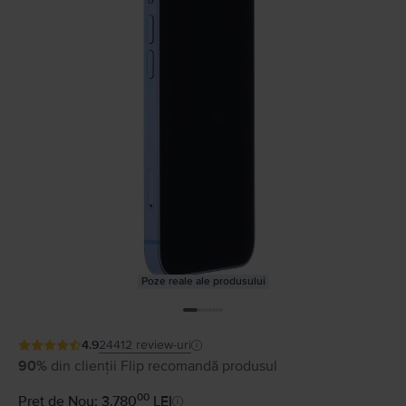
Poze reale ale produsului
4.9
24412
review-uri
90%
din clienții Flip recomandă produsul
00
Preț de Nou: 3.780
LEI