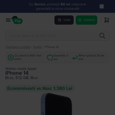
Cu
Genius
primești
50 lei
reducere
garantată la orice comandă!
Vinde
Cumpara
Telefoane mobile
/
Apple
/
iPhone 14
Cu până la 40% mai
Garanție 2
Retur gratuit 30 de
ieftin
ani
zile
Telefon mobil Apple
iPhone 14
Blue, 512 GB, Bun
Economisesti vs Nou: 1.380 Lei