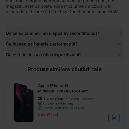
unul nou. Singura diferență față de un produs nou, din
magazin, este că poate avea mici urme de uzură, dar
niciun defect care să-i afecteze funcționarea impecabilă.
De ce să cumperi un dispozitiv recondiționat?
Ce înseamnă baterie performantă?
Ce este inclus în cutia dispozitivului?
Produse similare căutării tale
Apple iPhone 13
Midnight, 128 GB, Excelent
Livrare estimata:
1-2 zile lucratoare
Rate de la 119 lei/luna
Economisesti 820 Lei vs Nou
99
1.429
Lei