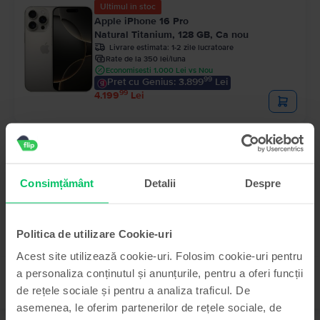
Ultimul în stoc
Apple iPhone 16 Pro
Natural Titanium, 128 GB, Ca nou
Livrare estimata:
1-2 zile lucratoare
Rate de la 350 lei/luna
Economisesti 1.000 Lei vs Nou
99
Pret cu Genius: 3.899
Lei
99
4.199
Lei
Apple iPhone 15
Black, 128 GB, Foarte bun
Livrare estimata:
1-2 zile lucratoare
Rate de la 193 lei/luna
Consimțământ
Detalii
Despre
Economisesti 790 Lei vs Nou
99
Pret cu Genius: 2.219
Lei
99
2.319
Lei
Politica de utilizare Cookie-uri
Acest site utilizează cookie-uri. Folosim cookie-uri pentru
a personaliza conținutul și anunțurile, pentru a oferi funcții
de rețele sociale și pentru a analiza traficul. De
asemenea, le oferim partenerilor de rețele sociale, de