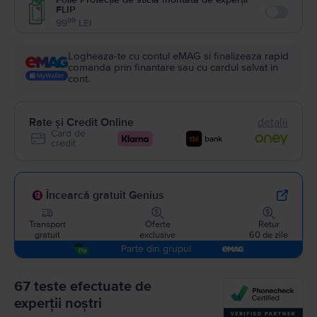
FLIP
Enable
99
99
LEI
Logheaza-te cu contul eMAG si finalizeaza rapid
comanda prin finantare sau cu cardul salvat in
cont.
Rate și Credit Online
detalii
Card de
credit
Încearcă gratuit Genius
Transport
Oferte
Retur
gratuit
exclusive
60 de zile
Parte din grupul
67 teste efectuate de
experții noștri