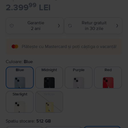
99
2.399
LEI
Garantie
Retur gratuit
❯
❯
2 ani
in 30 zile
Plătește cu Mastercard și poți câștiga o vacanță!
Culoare:
Blue
Midnight
Purple
Red
Blue
Starlight
Yellow
Spatiu stocare:
512 GB