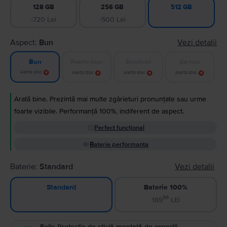
128 GB
256 GB
512 GB
-720 Lei
-500 Lei
Aspect:
Bun
Vezi detalii
Foarte bun
Excelent
Ca nou
Bun
Alertă stoc
Alertă stoc
Alertă stoc
Alertă stoc
Arată bine. Prezintă mai multe zgârieturi pronunțate sau urme
foarte vizibile. Performanță 100%, indiferent de aspect.
Perfect funcțional
Baterie performanta
Baterie:
Standard
Vezi detalii
Baterie 100%
Standard
99
169
LEI
Folie Protecție de sticlă montată de experții