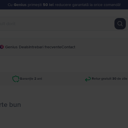
Cu
Genius
primești
50 lei
reducere garantată la orice comandă!
Genius Deals
Intrebari frecvente
Contact
Garanție 2 ani
Retur gratuit 30 de zile
rte bun