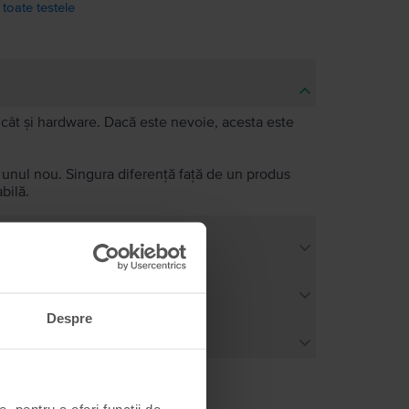
 toate testele
e, cât și hardware. Dacă este nevoie, acesta este
a unul nou. Singura diferență față de un produs
bilă.
Despre
, pentru a oferi funcții de