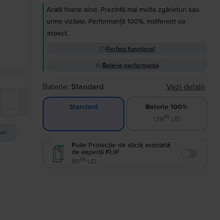
Arată foarte bine. Prezintă mai multe zgârieturi sau
urme vizibile. Performanță 100%, indiferent de
aspect.
Perfect funcțional
Baterie performanta
Baterie:
Standard
Vezi detalii
Baterie 100%
Standard
99
139
LEI
ri.
Folie Protecție de sticlă montată
de experții FLIP
Enable
99
89
LEI