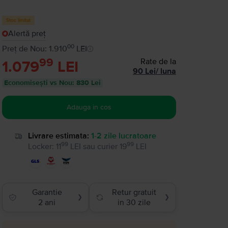
Stoc limitat
Alertă preț
00
Preț de Nou: 1.910
LEI
99
Rate de la
1.079
LEI
90
Lei
/
luna
Economisești vs Nou
:
830 Lei
Adauga in cos
Livrare estimata:
1-2 zile lucratoare
99
99
Locker
:
11
LEI
sau
curier
19
LEI
Garantie
Retur gratuit
❯
❯
2 ani
in 30 zile