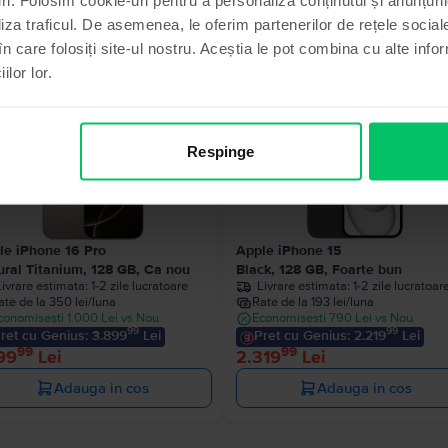
liza traficul. De asemenea, le oferim partenerilor de rețele sociale
Produse similare căutării tale
în care folosiți site-ul nostru. Aceștia le pot combina cu alte info
ilor lor.
Stoc limitat
Respinge
le iPhone 16 Pro
Apple iPhone 15
ural Titanium, 128 GB, Ca nou
Black, 128 GB, Foarte bun
Livrare estimata:
1-2 zile lucratoare
Livrare estimata:
1-2 zile lucratoar
ate de la 350 lei/luna
Rate de la 193 lei/luna
conomisesti 1.000 Lei vs Nou
Economisesti 790 Lei vs Nou
99
99
ret cu Genius: 3.899
Lei
Pret cu Genius: 2.219
Lei
99
99
99
Lei
2.319
Lei
Adauga in cos
Adauga in cos