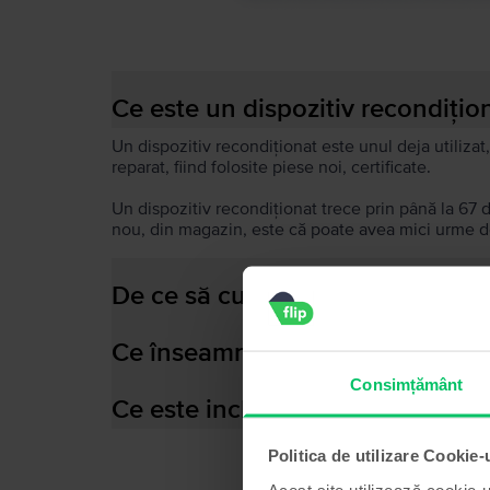
Ce este un dispozitiv recondițio
Un dispozitiv recondiționat este unul deja utilizat,
reparat, fiind folosite piese noi, certificate.
Un dispozitiv recondiționat trece prin până la 67 
nou, din magazin, este că poate avea mici urme de
De ce să cumperi un dispozitiv 
Ce înseamnă baterie performant
Consimțământ
Ce este inclus în cutia dispozitiv
Politica de utilizare Cookie-
Acest site utilizează cookie-u