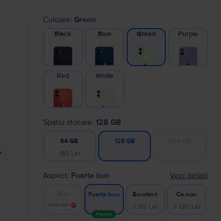
Culoare:
Green
Black
Blue
Purple
Green
Red
White
Spatiu stocare:
128 GB
64 GB
256 GB
128 GB
-80 Lei
Aspect:
Foarte bun
Vezi detalii
Bun
Excelent
Ca nou
Foarte bun
Alertă stoc
+ 60 Lei
+ 120 Lei
Popular