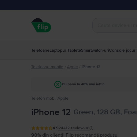
Telefoane
Laptopuri
Tablete
Smartwatch-uri
Console jocuri
Telefoane mobile
Apple
/
iPhone 12
/
Cu până la 40% mai ieftin
Telefon mobil Apple
iPhone 12
Green, 128 GB, Foa
4.9
24412
review-uri
90%
din clienții Flip recomandă produsul