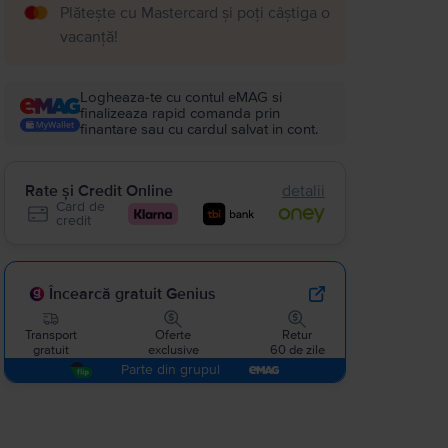
Plătește cu Mastercard și poți câștiga o
vacanță!
Logheaza-te cu contul eMAG si
finalizeaza rapid comanda prin
finantare sau cu cardul salvat in cont.
Rate și Credit Online
detalii
Card de
credit
Încearcă gratuit Genius
Transport
Oferte
Retur
gratuit
exclusive
60 de zile
Parte din grupul