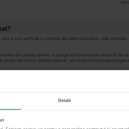
Vezi
nat?
 care a fost verificat cu atenție de către specialiști, atât softwar
de teste de calitate pentru a ajunge să funcționeze exact la fel c
 uzură, dar niciun defect care să-i afecteze funcționarea impeca
recondiționat?
ă?
Detalii
ului?
uri
ri. Folosim cookie-uri pentru a personaliza conținutul și anunțurile