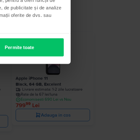
, de publicitate și de analize
rmații oferite de dvs. sau
Permite toate
Apple iPhone 11
Black, 64 GB, Excelent
e
Livrare estimata:
1-2 zile lucratoare
Rate de la 67 lei/luna
Economisesti 690 Lei vs Nou
99
799
Lei
Adauga in cos