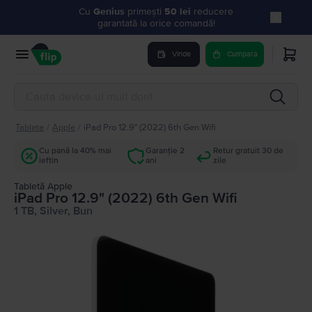
Cu
Genius
primești
50 lei
reducere
garantată la orice comandă!
Vinde
Cumpara
Tablete
/
Apple
/
iPad Pro 12.9" (2022) 6th Gen Wifi
Cu până la 40% mai
Garanție 2
Retur gratuit 30 de
ieftin
ani
zile
Tabletă Apple
iPad Pro 12.9" (2022) 6th Gen Wifi
1 TB, Silver, Bun