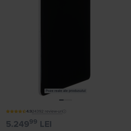
Poze reale ale produsului
4.9
24392
review-uri
99
5.249
LEI