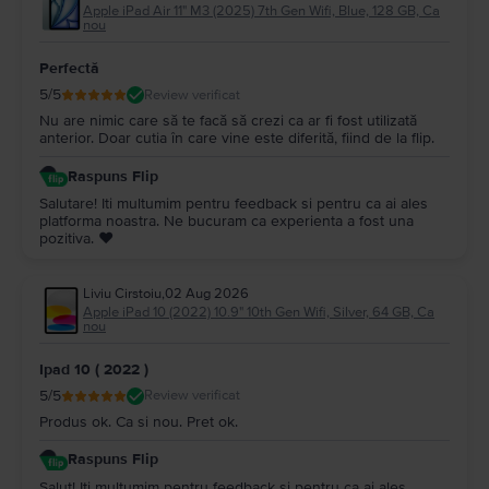
Apple iPad Air 11" M3 (2025) 7th Gen Wifi, Blue, 128 GB, Ca
nou
Perfectă
5
/5
Review verificat
Nu are nimic care să te facă să crezi ca ar fi fost utilizată
anterior. Doar cutia în care vine este diferită, fiind de la flip.
Raspuns Flip
Salutare! Iti multumim pentru feedback si pentru ca ai ales
platforma noastra. Ne bucuram ca experienta a fost una
pozitiva. ❤️
Liviu Cirstoiu
,
02 Aug 2026
Apple iPad 10 (2022) 10.9" 10th Gen Wifi, Silver, 64 GB, Ca
nou
Ipad 10 ( 2022 )
5
/5
Review verificat
Produs ok. Ca si nou. Pret ok.
Raspuns Flip
Salut! Iti multumim pentru feedback si pentru ca ai ales