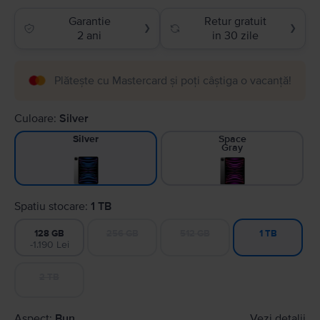
Garantie
Retur gratuit
❯
❯
2 ani
in 30 zile
Plătește cu Mastercard și poți câștiga o vacanță!
Culoare:
Silver
Space
Silver
Gray
Spatiu stocare:
1 TB
128 GB
256 GB
512 GB
1 TB
-1.190 Lei
2 TB
Aspect:
Bun
Vezi detalii