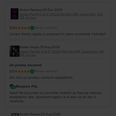
Andrei Nastase
,
05 Dec 2024
Apple iPad Pro 12.9" (2022) 6th Gen Wifi, Space Gray, 128
GB, Ca nou
5
/5
Review verificat
Livrare foarte rapida si produsul in stare excelentă. Felicitari!
Bodea Sergiu
,
05 Aug 2026
Apple iPad Air 5 10.9" (2022) 5th Gen Wifi, Space Gray, 64
GB, Ca nou
Un produs excelent
5
/5
Review verificat
Din nou un produs conform așteptărilor.
Raspuns Flip
Salut! Ne bucuram ca serviciile noastre au fost pe masura
asteptarilor tale. Apreciem faptul ca ai ales sa ne lasi o
recenzie.
Andrei Raluca
,
02 Aug 2026