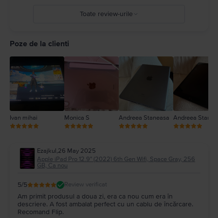
Toate review-urile
5
4
Poze de la clienti
3
2
1
Ivan mihai
Monica S
Andreea Staneasa
Andreea Stanea
Ezajkul
,
26 May 2025
Apple iPad Pro 12.9" (2022) 6th Gen Wifi, Space Gray, 256
GB, Ca nou
5
/5
Review verificat
Am primit produsul a doua zi, era ca nou cum era în
descriere. A fost ambalat perfect cu un cablu de încărcare.
Recomand Flip.