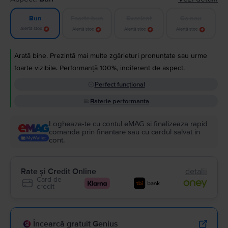
Foarte bun
Excelent
Ca nou
Bun
Alertă stoc
Alertă stoc
Alertă stoc
Alertă stoc
Arată bine. Prezintă mai multe zgârieturi pronunțate sau urme
foarte vizibile. Performanță 100%, indiferent de aspect.
Perfect funcțional
Baterie performanta
Logheaza-te cu contul eMAG si finalizeaza rapid
comanda prin finantare sau cu cardul salvat in
cont.
Rate și Credit Online
detalii
Card de
credit
Încearcă gratuit Genius