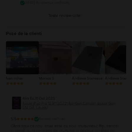
https://support.apple.com/ro-ro/guide/ipad/ipad27098ef5/ipados
24421 de recenzii verificate
Toate review-urile
5
4
Poze de la clienti
3
2
1
Ivan mihai
Monica S
Andreea Staneasa
Andreea Stanea
Alin Eu
,
31 Oct 2025
Apple iPad Pro 12.9" (2022) 6th Gen Cellular, Space Gray,
512 GB, Ca nou
5
/5
Review verificat
Când spui ca nou, chiar este ca nou, mulțumesc flip, serioși
și atenți. Sunt deosebit de mulțumit și desigur încântat de