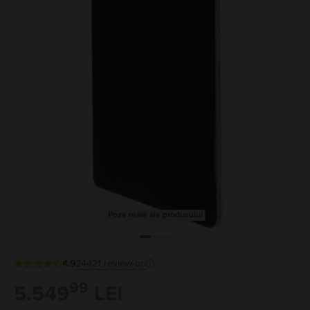
Poze reale ale produsului
4.9
24421
review-uri
99
5.549
LEI