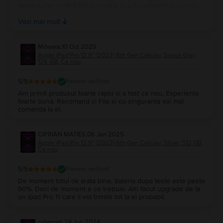
alegere. De ce flip? Păi sunt deja la a II-a achiziție în cursul
acestei luni care a fost peste așteptări, un macBook Apple
Vezi mai mult
Air 13, M2, 2022 care a fost chiar nou. jos pălăria flip! 🤗
Mihaela
,
10 Oct 2025
Apple iPad Pro 12.9" (2022) 6th Gen Cellular, Space Gray,
128 GB, Ca nou
5
/5
Review verificat
Am primit produsul foarte rapid si a fost ca nou, Experienta
foarte buna. Recomand si Flip si cu singuranta voi mai
comanda la ei.
CIPRIAN MATIES
,
06 Jan 2025
Apple iPad Pro 12.9" (2022) 6th Gen Cellular, Silver, 512 GB,
Ca nou
5
/5
Review verificat
De moment totul ok arata bine, bateria dupa teste este peste
90%. Deci de moment e ce trebuie. Am facut upgrade de la
un Ipad Pro 11 care il voi trimite tot la ei probabil.
cyberseb
,
24 Jun 2024