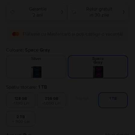
Garantie
Retur gratuit
❯
❯
2 ani
in 30 zile
Plătește cu Mastercard și poți câștiga o vacanță!
Culoare:
Space Gray
Silver
Space
Gray
Spatiu stocare:
1 TB
128 GB
256 GB
512 GB
1 TB
-1.190 Lei
-1.060 Lei
2 TB
+ 800 Lei