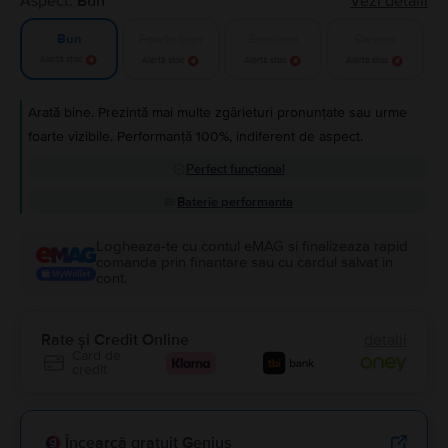
Aspect:
Bun
Vezi detalii
Foarte bun
Excelent
Ca nou
Bun
Alertă stoc
Alertă stoc
Alertă stoc
Alertă stoc
Arată bine. Prezintă mai multe zgârieturi pronunțate sau urme
foarte vizibile. Performanță 100%, indiferent de aspect.
Perfect funcțional
Baterie performanta
Logheaza-te cu contul eMAG si finalizeaza rapid
comanda prin finantare sau cu cardul salvat in
cont.
Rate și Credit Online
detalii
Card de
credit
Încearcă gratuit Genius