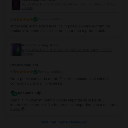
Apple iPad Pro 12.9" (2022) 6th Gen Cellular, Silver, 512 GB,
Ca nou
5
/5
Review verificat
Impecabil, arata exact la fel ca in poze. Livrare extrem de
rapida si in conditii maxime de siguranta a produsului.
Andrada
,
07 Aug 2026
Apple iPad Pro 2 11.0" (2020) 2nd Gen Wifi, Silver, 128 GB,
Ca nou
Profesionalism
5
/5
Review verificat
Nu e prima comanda de pe Flip. Am comandat si voi mai
comanda cu toata increderea.
Raspuns Flip
Buna! Iti multumim pentru opinia impartasita si pentru
increderea acordata. Ne bucuram ca experienta ta a fost una
buna. 😍
Vezi mai multe review-uri