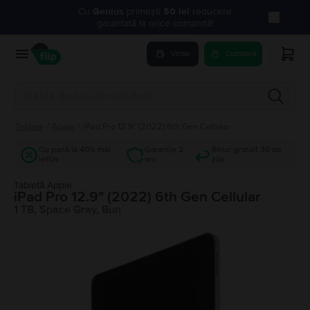
Cu
Genius
primești
50 lei
reducere
garantată la orice comandă!
Vinde
Cumpara
Tablete
/
Apple
/
iPad Pro 12.9" (2022) 6th Gen Cellular
Cu până la 40% mai
Garanție 2
Retur gratuit 30 de
ieftin
ani
zile
Tabletă Apple
iPad Pro 12.9" (2022) 6th Gen Cellular
1 TB, Space Gray, Bun