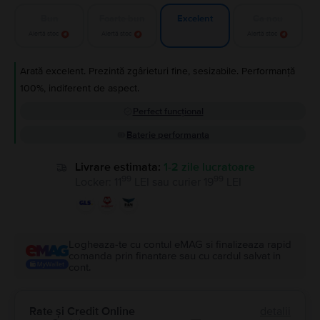
Bun
Foarte bun
Ca nou
Excelent
Alertă stoc
Alertă stoc
Alertă stoc
Arată excelent. Prezintă zgârieturi fine, sesizabile. Performanță
100%, indiferent de aspect.
Perfect funcțional
Baterie performanta
Livrare estimata:
1-2 zile lucratoare
99
99
Locker
:
11
LEI
sau
curier
19
LEI
Logheaza-te cu contul eMAG si finalizeaza rapid
comanda prin finantare sau cu cardul salvat in
cont.
Rate și Credit Online
detalii