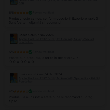
memorie mai mare.
nou
4. Pot cumpăra un
iPad Pro 1 11.0" (2018) 1st Gen
în rate?
La
Flip.ro
, toate dispozitivele se pot cumpăra în rate. Poți achita tableta
iPad
5
/5
Review verificat
Pro 1 11.0" (2018) 1st Gen
pe care ți-o dorești în mai multe rate, fără
Produsul este ca nou, conform descrierii! Experiere rapidă!
dobândă, cu cardul de credit. Verifică
aici
care sunt cardurile acceptate
Sunt foarte mulțumită si recomand!
pentru a cumpăra un
iPad Pro 1 (2018)
în rate.
Pe
Flip.ro
, ofertele la
iPad Pro 1 11.0" (2018) 1st Gen
sunt generoase și
dinamice, la prețuri mai mult decât avantajoase pentru bugetul tău.
Badea Gelu
,
07 Nov 2025
Apple iPad Pro 1 11.0" (2018) 1st Gen Wifi, Silver, 256 GB,
Foarte bun
5
/5
Review verificat
Foarte bun produsul, la fel ca in descriere.... 7
☆☆☆☆☆☆☆
Simionescu Liliana
,
14 Oct 2024
Apple iPad Pro 1 11.0" (2018) 1st Gen Wifi, Space Gray, 64 GB,
Foarte bun
4
/5
Review verificat
Produsul a ajuns intr o stare buna si recomand cu drag
flip.ro .