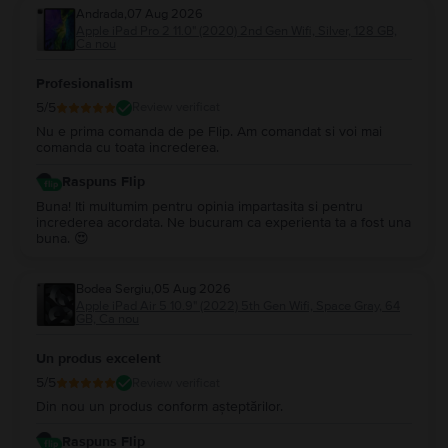
Andrada
,
07 Aug 2026
Apple iPad Pro 2 11.0" (2020) 2nd Gen Wifi, Silver, 128 GB,
Ca nou
Profesionalism
5
/5
Review verificat
Nu e prima comanda de pe Flip. Am comandat si voi mai
comanda cu toata increderea.
Raspuns Flip
Buna! Iti multumim pentru opinia impartasita si pentru
increderea acordata. Ne bucuram ca experienta ta a fost una
buna. 😍
Bodea Sergiu
,
05 Aug 2026
Apple iPad Air 5 10.9" (2022) 5th Gen Wifi, Space Gray, 64
GB, Ca nou
Un produs excelent
5
/5
Review verificat
Din nou un produs conform așteptărilor.
Raspuns Flip