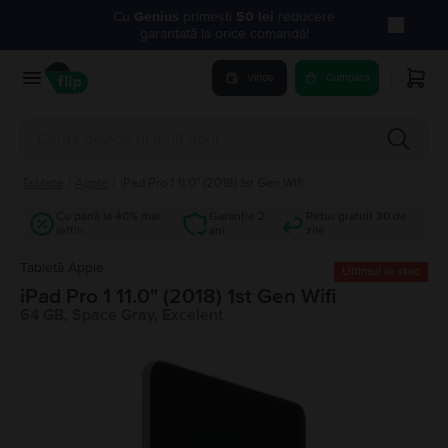
Cu
Genius
primești
50 lei
reducere
garantată la orice comandă!
Vinde
Cumpara
Tablete
/
Apple
/
iPad Pro 1 11.0" (2018) 1st Gen Wifi
Cu până la 40% mai
Garanție 2
Retur gratuit 30 de
ieftin
ani
zile
Tabletă Apple
Ultimul în stoc
iPad Pro 1 11.0" (2018) 1st Gen Wifi
64 GB, Space Gray, Excelent