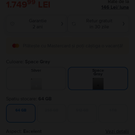
99
Rate de la
1.749
LEI
146
Lei
/
luna
Garantie
Retur gratuit
❯
❯
2 ani
in 30 zile
Plătește cu Mastercard și poți câștiga o vacanță!
Culoare:
Space Gray
Silver
Space
Gray
Spatiu stocare:
64 GB
256 GB
512 GB
1 TB
64 GB
Aspect:
Excelent
Vezi detalii