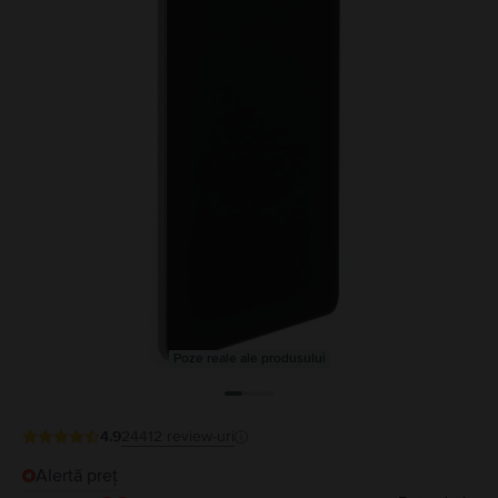
Poze reale ale produsului
4.9
24412
review-uri
Alertă preț