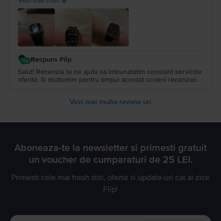
Vezi mai mult
incarcare original si nici fast-charge dar cel puțin era nou cu
țipla pe el - iar cureaua aftermarket - e decentă, ușoară. Eu
mi-am luat separat cablu fast-charge Apple care încarcă intr-
o oră. Tineți cont că o să stați aproximativ 4h de la 0% la
100% cu un cablu normal. Extrem de mulțumit per total.
Raspuns Flip
Salut! Recenzia ta ne ajuta sa imbunatatim constant serviciile
oferite. Iti multumim pentru timpul acordat scrierii recenziei.
Vezi mai multe review-uri
Aboneaza-te la newsletter si primesti gratuit
un voucher de cumparaturi de 25 LEI.
Primesti cele mai fresh stiri, oferte si update-uri cat ai zice
Flip!