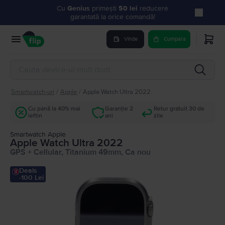
Cu
Genius
primești
50 lei
reducere
garantată la orice comandă!
Vinde
Cumpara
Smartwatch-uri
/
Apple
/
Apple Watch Ultra 2022
Cu până la 40% mai
Garanție 2
Retur gratuit 30 de
ieftin
ani
zile
Smartwatch Apple
Apple Watch Ultra 2022
GPS + Cellular, Titanium 49mm, Ca nou
Deals
-100 Lei