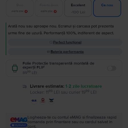
Bun
Foarte bun
Excelent
Ca nou
Alertă stoc
Alertă stoc
-100 Lei
Arată nou sau aproape nou. Ecranul și carcasa pot prezenta
urme fine de uzură. Performanță 100%, indiferent de aspect.
Perfect funcțional
Baterie performanta
Folie Protecție transparentă montată de
experții FLIP
Enable
99
89
LEI
Livrare estimata:
1-2 zile lucratoare
99
99
Locker
:
11
LEI
sau
curier
19
LEI
Logheaza-te cu contul eMAG si finalizeaza rapid
comanda prin finantare sau cu cardul salvat in
cont.