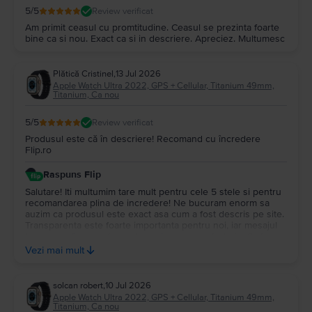
5
/5
Review verificat
Am primit ceasul cu promtitudine. Ceasul se prezinta foarte
bine ca si nou. Exact ca si in descriere. Apreciez. Multumesc
Plătică Cristinel
,
13 Jul 2026
Apple Watch Ultra 2022, GPS + Cellular, Titanium 49mm,
Titanium, Ca nou
5
/5
Review verificat
Produsul este că în descriere! Recomand cu încredere
Flip.ro
Raspuns Flip
Salutare! Iti multumim tare mult pentru cele 5 stele si pentru
recomandarea plina de incredere! Ne bucuram enorm sa
auzim ca produsul este exact asa cum a fost descris pe site.
Transparenta este foarte importanta pentru noi, iar mesajul
tau ne confirma ca facem lucrurile asa cum trebuie. Sa te
bucuri din plin de noul device si te mai asteptam cu mare
Vezi mai mult
drag pe la noi!💚
solcan robert
,
10 Jul 2026
Apple Watch Ultra 2022, GPS + Cellular, Titanium 49mm,
Titanium, Ca nou