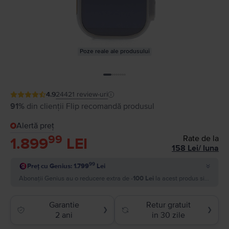
Poze reale ale produsului
4.9
24421
review-uri
91%
din clienții Flip recomandă produsul
Alertă preț
99
Rate de la
1.899
LEI
158
Lei
/
luna
99
Preț cu Genius: 1.799
Lei
Abonații Genius au o reducere extra de
-100 Lei
la acest produs si plătesc
Garantie
Retur gratuit
❯
❯
2 ani
in 30 zile