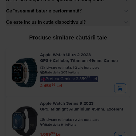
Ce înseamnă baterie performantă?
Ce este inclus în cutia dispozitivului?
Produse similare căutării tale
Apple Watch Ultra 2 2023
GPS + Cellular, Titanium 49mm, Ca nou
Livrare estimata:
1-2 zile lucratoare
Rate de la 205 lei/luna
99
Pret cu Genius: 2.359
Lei
99
2.459
Lei
Apple Watch Series 9 2023
GPS, Midnight Aluminium 45mm, Excelent
Livrare estimata:
1-2 zile lucratoare
Rate de la 91 lei/luna
99
1.089
Lei