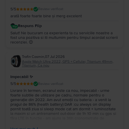
5
/5
Review verificat
arată foarte foarte bine și merg excelent
Raspuns Flip
Salut! Ne bucuram ca experienta ta cu serviciile noastre a
fost una pozitiva si iti multumim pentru timpul acordat scrierii
recenziei. 😊
Trofin Cosmin
,
07 Jul 2026
Apple Watch Ultra 2022, GPS + Cellular, Titanium 49mm,
Titanium, Ca nou
Impecabil ✨
5
/5
Review verificat
Livrare în termen, ecranul este ca nou, impecabil - urme
foarte subtile de utilizare pe cadru, normale pentru o
generație din 2022. Am avut emoții cu bateria - a venit la
pragul de 86% (health battery) DAR :cu always on display
pornit toată ziua si sleep mode cat am dormit + luminozitate
la maxim si un antrenament out-door de 1h 10 min cu gps si
făra LTE în funcție - am ajuns la 36h cronometrate de
utilizare si mai are in momentul asta 10% - cu ultimul update
de Watch OS 26.5. Menționez că nu a venit cu cablu de