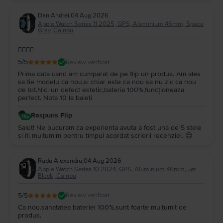
Dan Andrei
,
04 Aug 2026
Apple Watch Series 11 2025, GPS, Aluminium 46mm, Space
Gray, Ca nou
👌🏼👌🏼
5
/5
Review verificat
Prima data cand am cumparat de pe flip un produs. Am ales
sa fie modelu ca nou,si chiar este ca nou sa nu zic ca nou
de tot.Nici un defect estetic,bateria 100%,funcționeaza
perfect. Nota 10 la baieți
Raspuns Flip
Salut! Ne bucuram ca experienta avuta a fost una de 5 stele
si iti multumim pentru timpul acordat scrierii recenziei. 😊
Radu Alexandru
,
04 Aug 2026
Apple Watch Series 10 2024, GPS, Aluminium 46mm, Jet
Black, Ca nou
5
/5
Review verificat
Ca nou.sanatatea bateriei 100%.sunt foarte mulțumit de
produs.