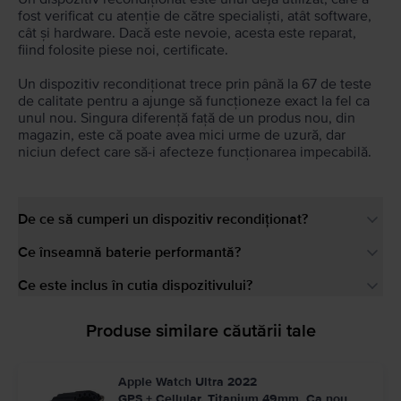
fost verificat cu atenție de către specialiști, atât software,
cât și hardware. Dacă este nevoie, acesta este reparat,
fiind folosite piese noi, certificate.
Un dispozitiv recondiționat trece prin până la 67 de teste
de calitate pentru a ajunge să funcționeze exact la fel ca
unul nou. Singura diferență față de un produs nou, din
magazin, este că poate avea mici urme de uzură, dar
niciun defect care să-i afecteze funcționarea impecabilă.
De ce să cumperi un dispozitiv recondiționat?
Ce înseamnă baterie performantă?
Ce este inclus în cutia dispozitivului?
Produse similare căutării tale
Apple Watch Ultra 2022
GPS + Cellular, Titanium 49mm, Ca nou