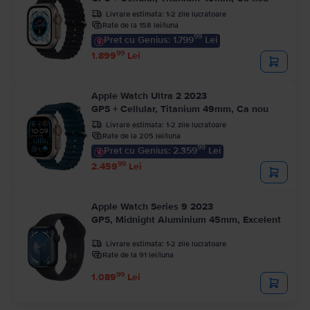
Livrare estimata:
1-2 zile lucratoare
Rate de la 158 lei/luna
99
Pret cu Genius: 1.799
Lei
99
1.899
Lei
Apple Watch Ultra 2 2023
GPS + Cellular, Titanium 49mm, Ca nou
Livrare estimata:
1-2 zile lucratoare
Rate de la 205 lei/luna
99
Pret cu Genius: 2.359
Lei
99
2.459
Lei
Apple Watch Series 9 2023
GPS, Midnight Aluminium 45mm, Excelent
Livrare estimata:
1-2 zile lucratoare
Rate de la 91 lei/luna
99
1.089
Lei