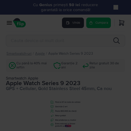
Cu
Genius
primești
50 lei
reducere
garantată la orice comandă!
Vinde
Cumpara
Smartwatch-uri
/
Apple
/
Apple Watch Series 9 2023
Cu până la 40% mai
Garanție 2
Retur gratuit 30 de
ieftin
ani
zile
Smartwatch Apple
Apple Watch Series 9 2023
GPS + Cellular, Gold Stainless Steel 45mm, Ca nou