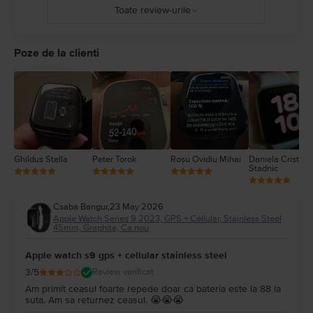
ro/guide/watch/apdcf2ff54e9/11.0/watchos/11.0
Toate review-urile
5
4
Poze de la clienti
3
2
1
Ghildus Stella
Peter Torok
Roșu Ovidiu Mihai
Daniela Cristina
Stadnic
Csaba Bangur
,
23 May 2026
Apple Watch Series 9 2023, GPS + Cellular, Stainless Steel
45mm, Graphite, Ca nou
Apple watch s9 gps + cellular stainless steel
3
/5
Review verificat
Am primit ceasul foarte repede doar ca bateria este la 88 la
suta. Am sa returnez ceasul. 😭😭😭