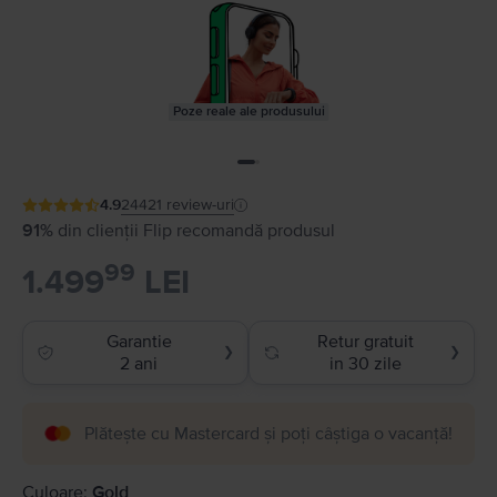
Poze reale ale produsului
4.9
24421
review-uri
91%
din clienții Flip recomandă produsul
99
1.499
LEI
Garantie
Retur gratuit
❯
❯
2 ani
in 30 zile
Plătește cu Mastercard și poți câștiga o vacanță!
Culoare:
Gold