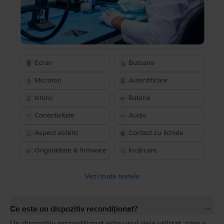
Ecran
Butoane
Microfon
Autentificare
Istoric
Baterie
Conectivitate
Audio
Aspect estetic
Contact cu lichide
Originalitate & firmware
Încărcare
Vezi toate testele
Ce este un dispozitiv recondiționat?
Un dispozitiv recondiționat este unul deja utilizat, care a