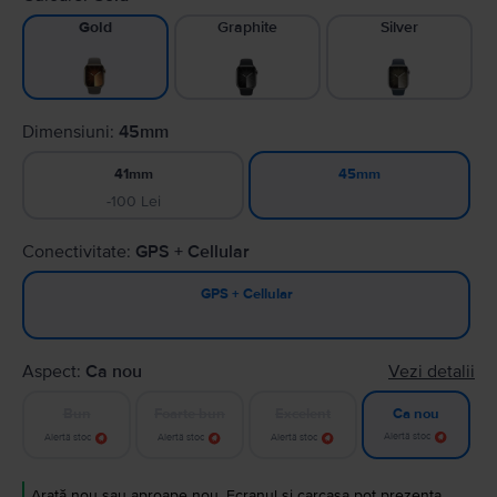
Graphite
Silver
Gold
Dimensiuni:
45mm
41mm
45mm
-100 Lei
Conectivitate:
GPS + Cellular
GPS + Cellular
Aspect:
Ca nou
Vezi detalii
Bun
Foarte bun
Excelent
Ca nou
Alertă stoc
Alertă stoc
Alertă stoc
Alertă stoc
Arată nou sau aproape nou. Ecranul și carcasa pot prezenta