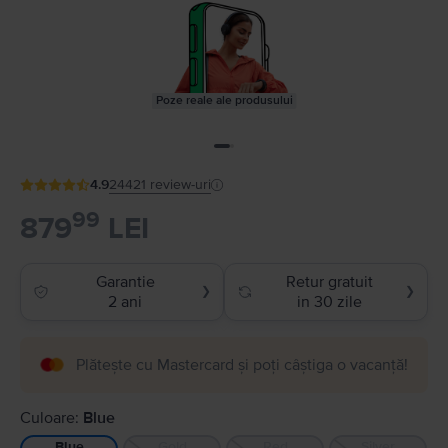
Poze reale ale produsului
4.9
24421
review-uri
99
879
LEI
Garantie
Retur gratuit
❯
❯
2 ani
in 30 zile
Plătește cu Mastercard și poți câștiga o vacanță!
Culoare:
Blue
Gold
Red
Silver
Blue