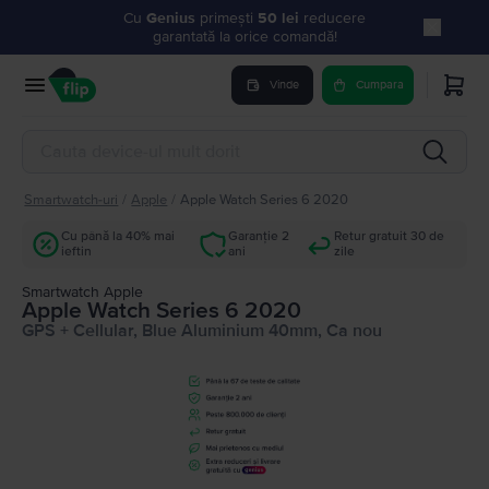
Cu
Genius
primești
50 lei
reducere
garantată la orice comandă!
Vinde
Cumpara
Smartwatch-uri
/
Apple
/
Apple Watch Series 6 2020
Cu până la 40% mai
Garanție 2
Retur gratuit 30 de
ieftin
ani
zile
Smartwatch Apple
Apple Watch Series 6 2020
GPS + Cellular, Blue Aluminium 40mm, Ca nou