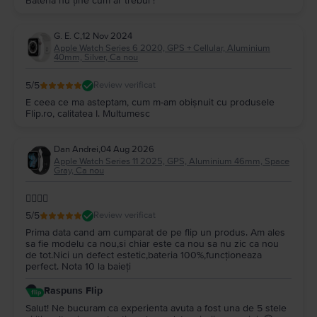
Bateria nu ține cum ar trebui !
G. E. C
,
12 Nov 2024
Apple Watch Series 6 2020, GPS + Cellular, Aluminium
40mm, Silver, Ca nou
5
/5
Review verificat
E ceea ce ma asteptam, cum m-am obișnuit cu produsele
Flip.ro, calitatea I. Multumesc
Dan Andrei
,
04 Aug 2026
Apple Watch Series 11 2025, GPS, Aluminium 46mm, Space
Gray, Ca nou
👌🏼👌🏼
5
/5
Review verificat
Prima data cand am cumparat de pe flip un produs. Am ales
sa fie modelu ca nou,si chiar este ca nou sa nu zic ca nou
de tot.Nici un defect estetic,bateria 100%,funcționeaza
perfect. Nota 10 la baieți
Raspuns Flip
Salut! Ne bucuram ca experienta avuta a fost una de 5 stele