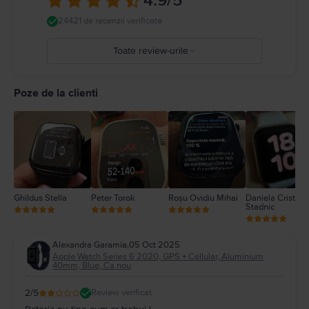
4.9
/5
magnetice de încărcare Apple Watch. Apple Watch nu este un dispozitiv
medical și nu poate înlocui o opinie medicală profesională. Detalii complete
24421 de recenzii verificate
la
https://support.apple.com/ro-
ro/guide/watch/apdcf2ff54e9/11.0/watchos/11.0
Toate review-urile
5
4
Poze de la clienti
3
2
1
Ghildus Stella
Peter Torok
Roșu Ovidiu Mihai
Daniela Cristina
Stadnic
Alexandra Garamia
,
05 Oct 2025
Apple Watch Series 6 2020, GPS + Cellular, Aluminium
40mm, Blue, Ca nou
2
/5
Review verificat