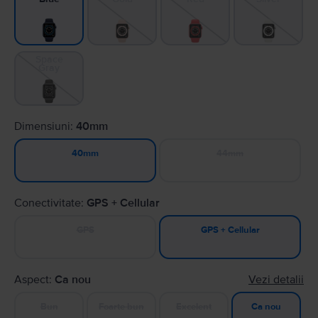
Space
Gray
Dimensiuni:
40mm
44mm
40mm
Conectivitate:
GPS + Cellular
GPS
GPS + Cellular
Aspect:
Ca nou
Vezi detalii
Bun
Foarte bun
Excelent
Ca nou