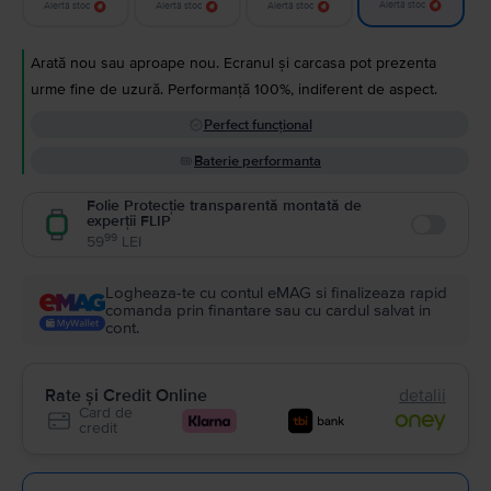
Alertă stoc
Alertă stoc
Alertă stoc
Alertă stoc
Arată nou sau aproape nou. Ecranul și carcasa pot prezenta
urme fine de uzură. Performanță 100%, indiferent de aspect.
Perfect funcțional
Baterie performanta
Folie Protecție transparentă montată de
experții FLIP
Enable
99
59
LEI
Logheaza-te cu contul eMAG si finalizeaza rapid
comanda prin finantare sau cu cardul salvat in
cont.
Rate și Credit Online
detalii
Card de
credit