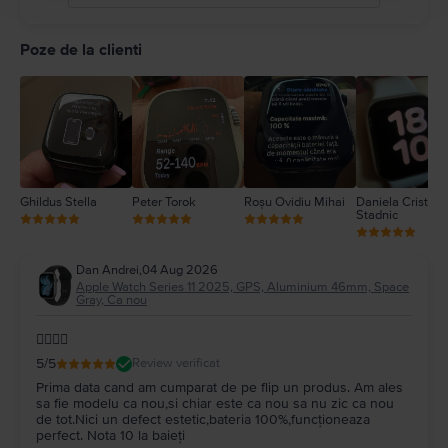
5
4
Poze de la clienti
3
2
1
Ghildus Stella
Peter Torok
Roșu Ovidiu Mihai
Daniela Cristina
Stadnic
Dan Andrei
,
04 Aug 2026
Apple Watch Series 11 2025, GPS, Aluminium 46mm, Space
Gray, Ca nou
👌🏼👌🏼
5
/5
Review verificat
Prima data cand am cumparat de pe flip un produs. Am ales
sa fie modelu ca nou,si chiar este ca nou sa nu zic ca nou
de tot.Nici un defect estetic,bateria 100%,funcționeaza
perfect. Nota 10 la baieți