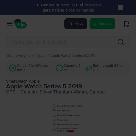
Cu
Genius
primești
50 lei
reducere
garantată la orice comandă!
Vinde
Cumpara
Smartwatch-uri
/
Apple
/
Apple Watch Series 5 2019
Cu până la 40% mai
Garanție 2
Retur gratuit 30 de
ieftin
ani
zile
Smartwatch Apple
Apple Watch Series 5 2019
GPS + Cellular, Silver Titanium 40mm, Ca nou