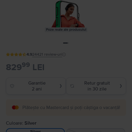
Poze reale ale produsului
4.9
24421
review-uri
99
829
LEI
Garantie
Retur gratuit
❯
❯
2 ani
in 30 zile
Plătește cu Mastercard și poți câștiga o vacanță!
Culoare:
Silver
Space
Silver