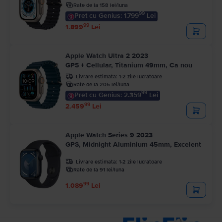
Rate de la 158 lei/luna
99
Pret cu Genius: 1.799
Lei
99
1.899
Lei
Apple Watch Ultra 2 2023
GPS + Cellular, Titanium 49mm, Ca nou
Livrare estimata:
1-2 zile lucratoare
Rate de la 205 lei/luna
99
Pret cu Genius: 2.359
Lei
99
2.459
Lei
Apple Watch Series 9 2023
GPS, Midnight Aluminium 45mm, Excelent
Livrare estimata:
1-2 zile lucratoare
Rate de la 91 lei/luna
99
1.089
Lei