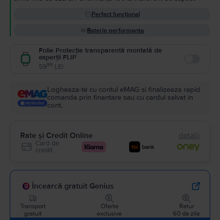
Perfect funcțional
Baterie performanta
Folie Protecție transparentă montată de
experții FLIP
Enable
99
59
LEI
Logheaza-te cu contul eMAG si finalizeaza rapid
comanda prin finantare sau cu cardul salvat in
cont.
Rate și Credit Online
detalii
Card de
credit
Încearcă gratuit Genius
Transport
Oferte
Retur
gratuit
exclusive
60 de zile