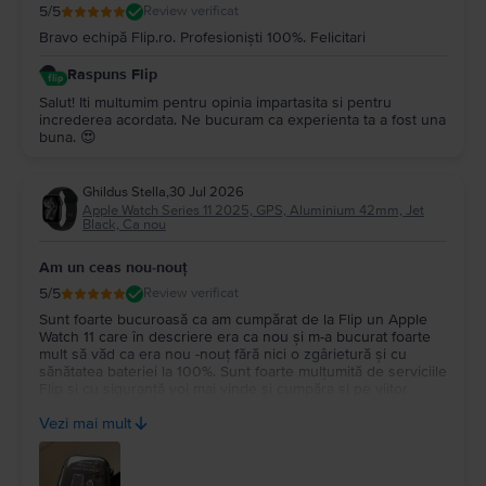
5
/5
Review verificat
Bravo echipă Flip.ro. Profesioniști 100%. Felicitari
Raspuns Flip
Salut! Iti multumim pentru opinia impartasita si pentru
increderea acordata. Ne bucuram ca experienta ta a fost una
buna. 😍
Ghildus Stella
,
30 Jul 2026
Apple Watch Series 11 2025, GPS, Aluminium 42mm, Jet
Black, Ca nou
Am un ceas nou-nouț
5
/5
Review verificat
Sunt foarte bucuroasă ca am cumpărat de la Flip un Apple
Watch 11 care în descriere era ca nou și m-a bucurat foarte
mult să văd ca era nou -nouț fără nici o zgârietură și cu
sănătatea bateriei la 100%. Sunt foarte mulțumită de serviciile
Flip și cu siguranță voi mai vinde și cumpăra și pe viitor
pentru ca sunt corecți și pun accent pe relația de încredere
Vezi mai mult
cu clienții.