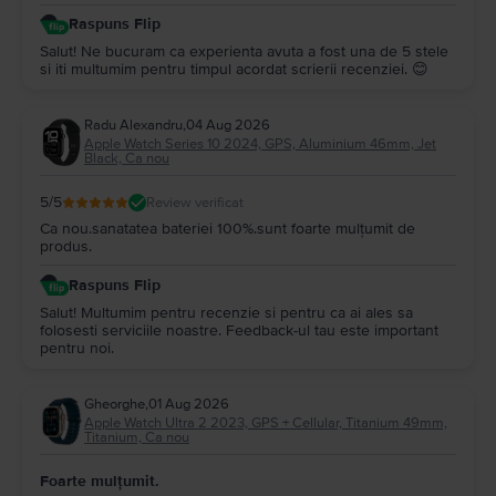
Raspuns Flip
Salut! Ne bucuram ca experienta avuta a fost una de 5 stele
si iti multumim pentru timpul acordat scrierii recenziei. 😊
Radu Alexandru
,
04 Aug 2026
Apple Watch Series 10 2024, GPS, Aluminium 46mm, Jet
Black, Ca nou
5
/5
Review verificat
Ca nou.sanatatea bateriei 100%.sunt foarte mulțumit de
produs.
Raspuns Flip
Salut! Multumim pentru recenzie si pentru ca ai ales sa
folosesti serviciile noastre. Feedback-ul tau este important
pentru noi.
Gheorghe
,
01 Aug 2026
Apple Watch Ultra 2 2023, GPS + Cellular, Titanium 49mm,
Titanium, Ca nou
Foarte mulțumit.