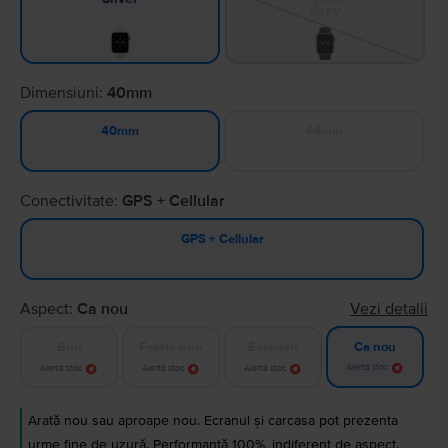
Gray
Dimensiuni:
40mm
44mm
40mm
Conectivitate:
GPS + Cellular
GPS + Cellular
Aspect:
Ca nou
Vezi detalii
Bun
Foarte bun
Excelent
Ca nou
Alertă stoc
Alertă stoc
Alertă stoc
Alertă stoc
Arată nou sau aproape nou. Ecranul și carcasa pot prezenta
urme fine de uzură. Performanță 100%, indiferent de aspect.