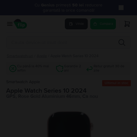
Cu
Genius
primești
50 lei
reducere
garantată la orice comandă!
Vinde
Cumpara
Smartwatch-uri
/
Apple
/
Apple Watch Series 10 2024
Cu până la 40% mai
Garanție 2
Retur gratuit 30 de
ieftin
ani
zile
Smartwatch Apple
Ultimul în stoc
Apple Watch Series 10 2024
GPS, Rose Gold Aluminium 46mm, Ca nou