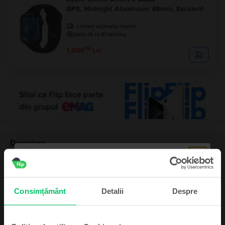
GPS, Midnight Aluminium 45mm, Excelent
Livrare estimata:
Maine
Rate de la 91 lei/luna
99
1.089
Lei
Descriere
Smartwatch Apple Watch Series 10 2024, GPS, Rose Gold Aluminium
46mm, Ca nou
Vezi mai mult
Consimțământ
Detalii
Despre
Informatii conformitate produs