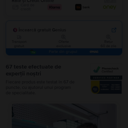
Rate și Credit Online
detalii
Card de
credit
Încearcă gratuit Genius
Transport
Oferte
Retur
gratuit
exclusive
60 de zile
Parte din grupul
67 teste efectuate de
experții noștri
Fiecare produs este testat în 67 de
puncte, cu ajutorul unui program
de specialitate.