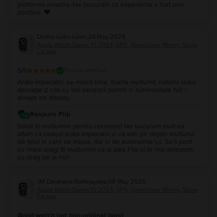
platforma noastra. Ne bucuram ca experienta a fost una
pozitiva. ❤️
Dodita Iustin Iulian
,
24 May 2026
Apple Watch Series 10 2024, GPS, Aluminium 46mm, Silver,
Ca nou
5
/5
Review verificat
Arata impecabil, se misca bine, foarte multumit, bateria duce
aproape 2 zile cu toti senzorii porniti si luminozitate full +
always on display.
Raspuns Flip
Salut! Iti multumim pentru recenzie! Ne bucuram mult sa
aflam ca ceasul arata impecabil si ca esti pe deplin multumit
de felul in care se misca, dar si de autonomia lui. Sa il porti
cu mare drag! Iti multumim ca ai ales Flip si te mai asteptam
cu drag pe la noi!
JM Darshana Rathnayaka
,
08 May 2026
Apple Watch Series 10 2024, GPS, Aluminium 46mm, Silver,
Ca nou
Good watch but non-original band