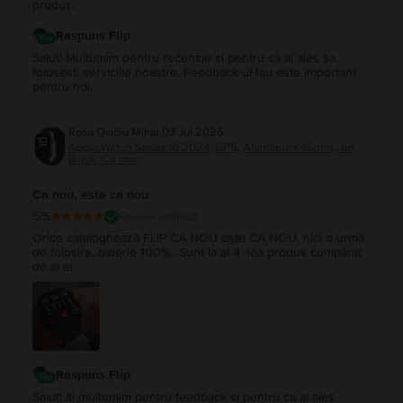
produs.
Raspuns Flip
Salut! Multumim pentru recenzie si pentru ca ai ales sa
folosesti serviciile noastre. Feedback-ul tau este important
pentru noi.
Roşu Ovidiu Mihai
,
03 Jul 2026
Apple Watch Series 10 2024, GPS, Aluminium 46mm, Jet
Black, Ca nou
Ca nou, este ca nou
5
/5
Review verificat
Orice cataloghează FLIP CA NOU este CA NOU, nici o urmă
de folosire, baterie 100%.. Sunt la al 4 -lea produs cumpărat
de la ei.
Raspuns Flip
Salut! Iti multumim pentru feedback si pentru ca ai ales