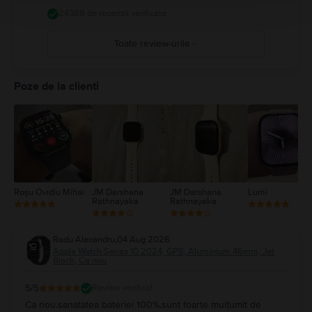
medical și nu poate înlocui o opinie medicală profesională. Detalii complete
24388 de recenzii verificate
la
https://support.apple.com/ro-
ro/guide/watch/apdcf2ff54e9/11.0/watchos/11.0
Toate review-urile
5
4
Poze de la clienti
3
2
1
Roşu Ovidiu Mihai
JM Darshana
JM Darshana
Lumi
Rathnayaka
Rathnayaka
Radu Alexandru
,
04 Aug 2026
Apple Watch Series 10 2024, GPS, Aluminium 46mm, Jet
Black, Ca nou
5
/5
Review verificat
Ca nou.sanatatea bateriei 100%.sunt foarte mulțumit de