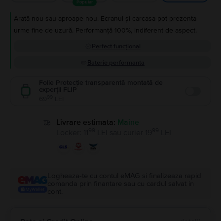
Popular
Arată nou sau aproape nou. Ecranul și carcasa pot prezenta
urme fine de uzură. Performanță 100%, indiferent de aspect.
Perfect funcțional
Baterie performanta
Folie Protecție transparentă montată de
experții FLIP
Enable
99
69
LEI
Livrare estimata:
Maine
99
99
Locker
:
11
LEI
sau
curier
19
LEI
Logheaza-te cu contul eMAG si finalizeaza rapid
comanda prin finantare sau cu cardul salvat in
cont.