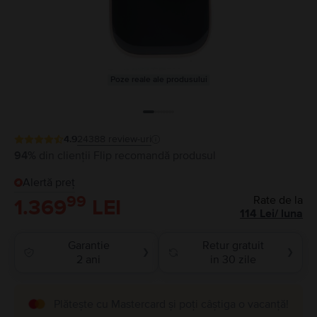
Poze reale ale produsului
4.9
24388
review-uri
94%
din clienții Flip recomandă produsul
Alertă preț
99
Rate de la
1.369
LEI
114
Lei
/
luna
Garantie
Retur gratuit
❯
❯
2 ani
in 30 zile
Plătește cu Mastercard și poți câștiga o vacanță!