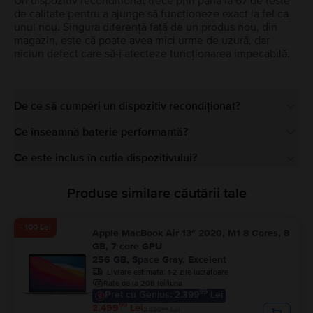
Un dispozitiv recondiționat trece prin până la 67 de teste
de calitate pentru a ajunge să funcționeze exact la fel ca
unul nou. Singura diferență față de un produs nou, din
magazin, este că poate avea mici urme de uzură, dar
niciun defect care să-i afecteze funcționarea impecabilă.
De ce să cumperi un dispozitiv recondiționat?
Ce înseamnă baterie performantă?
Ce este inclus în cutia dispozitivului?
Produse similare căutării tale
- 100 Lei
Apple MacBook Air 13″ 2020, M1 8 Cores, 8
GB, 7 core GPU
256 GB, Space Gray, Excelent
Livrare estimata:
1-2 zile lucratoare
Rate de la 208 lei/luna
99
Pret cu Genius: 2.399
Lei
99
2.499
Lei
99
2.599
Lei