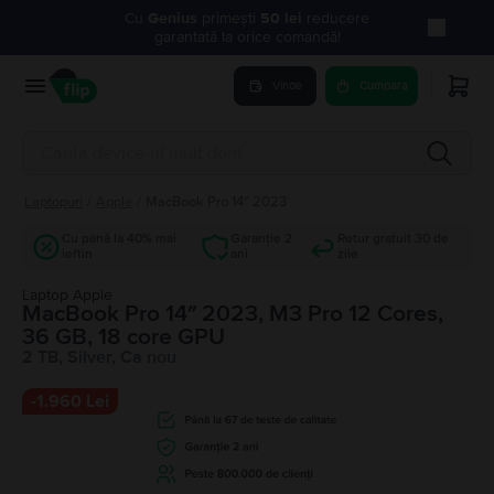
Cu
Genius
primești
50 lei
reducere
garantată la orice comandă!
Vinde
Cumpara
Laptopuri
/
Apple
/
MacBook Pro 14″ 2023
Cu până la 40% mai
Garanție 2
Retur gratuit 30 de
ieftin
ani
zile
Laptop Apple
MacBook Pro 14″ 2023, M3 Pro 12 Cores,
36 GB, 18 core GPU
2 TB, Silver, Ca nou
-
1.960 Lei