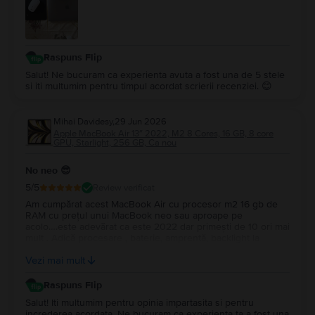
Raspuns Flip
Salut! Ne bucuram ca experienta avuta a fost una de 5 stele
si iti multumim pentru timpul acordat scrierii recenziei. 😊
Mihai Davidesy
,
29 Jun 2026
Apple MacBook Air 13″ 2022, M2 8 Cores, 16 GB, 8 core
GPU, Starlight, 256 GB, Ca nou
No neo 😎
5
/5
Review verificat
Am cumpărat acest MacBook Air cu procesor m2 16 gb de
RAM cu prețul unui MacBook neo sau aproape pe
acolo….este adevărat ca este 2022 dar primești de 10 ori mai
mult . Adică procesare , baterie, amprentă, backlight la
tastatură…și multe altele. Upgrade la Macos tahoe….este un
Vezi mai mult
super portabil …nu îl simți în geantă…Multumesc
Raspuns Flip
Salut! Iti multumim pentru opinia impartasita si pentru
increderea acordata. Ne bucuram ca experienta ta a fost una