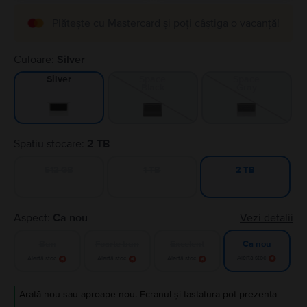
Plătește cu Mastercard și poți câștiga o vacanță!
Culoare:
Silver
Space
Space
Silver
Black
Gray
Spatiu stocare:
2 TB
512 GB
1 TB
2 TB
Aspect:
Ca nou
Vezi detalii
Bun
Foarte bun
Excelent
Ca nou
Alertă stoc
Alertă stoc
Alertă stoc
Alertă stoc
Arată nou sau aproape nou. Ecranul și tastatura pot prezenta