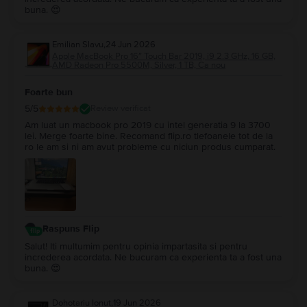
buna. 😍
Emilian Slavu
,
24 Jun 2026
Apple MacBook Pro 16″ Touch Bar 2019, i9 2.3 GHz, 16 GB,
AMD Radeon Pro 5500M, Silver, 1 TB, Ca nou
Foarte bun
5
/5
Review verificat
Am luat un macbook pro 2019 cu intel generatia 9 la 3700
lei. Merge foarte bine. Recomand flip.ro tlefoanele tot de la
ro le am si ni am avut probleme cu niciun produs cumparat.
Raspuns Flip
Salut! Iti multumim pentru opinia impartasita si pentru
increderea acordata. Ne bucuram ca experienta ta a fost una
buna. 😍
Dohotariu Ionut
,
19 Jun 2026