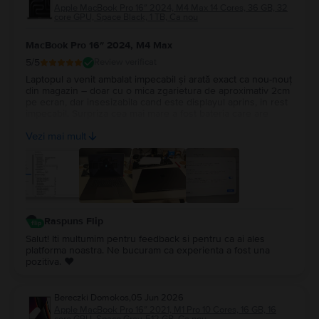
Apple MacBook Pro 16″ 2024, M4 Max 14 Cores, 36 GB, 32
core GPU, Space Black, 1 TB, Ca nou
MacBook Pro 16″ 2024, M4 Max
5
/5
Review verificat
Laptopul a venit ambalat impecabil și arată exact ca nou-nouț
din magazin – doar cu o mica zgarietura de aproximativ 2cm
pe ecran, dar insesizabila cand este displayul aprins, in rest
impecabil. Surpriza cea mai mare a fost bateria care are
100%, cu doar 14 cicluri de incarcare. Recomand Flip din tot
Vezi mai mult
sufletul, chiar fac treabă serioasă!
Raspuns Flip
Salut! Iti multumim pentru feedback si pentru ca ai ales
platforma noastra. Ne bucuram ca experienta a fost una
pozitiva. ❤️
Bereczki Domokos
,
05 Jun 2026
Apple MacBook Pro 16″ 2021, M1 Pro 10 Cores, 16 GB, 16