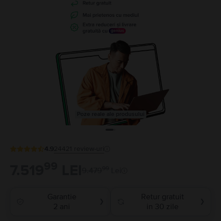
Poze reale ale produsului
4.9
24421
review-uri
99
7.519
LEI
99
9.479
Lei
Garantie
Retur gratuit
❯
❯
2 ani
in 30 zile