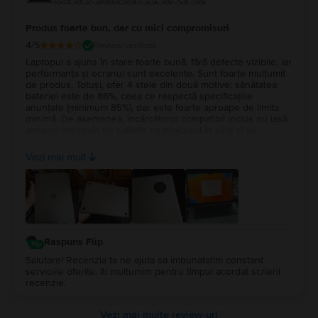
core GPU, Space Gray, 512 GB, Ca nou
Produs foarte bun, dar cu mici compromisuri
4
/5
Review verificat
Laptopul a ajuns în stare foarte bună, fără defecte vizibile, iar
performanța și ecranul sunt excelente. Sunt foarte mulțumit
de produs. Totuși, ofer 4 stele din două motive: sănătatea
bateriei este de 86%, ceea ce respectă specificațiile
anunțate (minimum 85%), dar este foarte aproape de limita
minimă. De asemenea, încărcătorul compatibil inclus nu lasă
aceeași impresie de calitate ca produsul în sine și se
încălzește destul de mult în timpul utilizării. În rest,
experiența cu Flip a fost foarte bună și aș recomanda
Vezi mai mult
serviciul.
Raspuns Flip
Salutare! Recenzia ta ne ajuta sa imbunatatim constant
serviciile oferite. Iti multumim pentru timpul acordat scrierii
recenzie.
Vezi mai multe review-uri