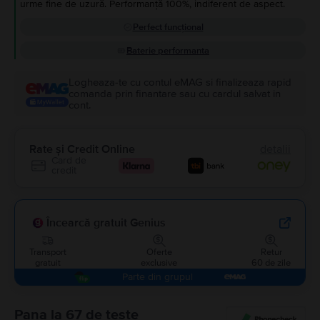
urme fine de uzură. Performanță 100%, indiferent de aspect.
Perfect funcțional
Baterie performanta
Logheaza-te cu contul eMAG si finalizeaza rapid
comanda prin finantare sau cu cardul salvat in
cont.
Rate și Credit Online
detalii
Card de
credit
Încearcă gratuit Genius
Transport
Oferte
Retur
gratuit
exclusive
60 de zile
Parte din grupul
Pana la 67 de teste