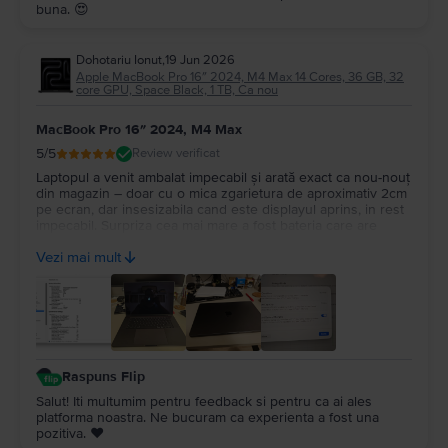
buna. 😍
Dohotariu Ionut
,
19 Jun 2026
Apple MacBook Pro 16″ 2024, M4 Max 14 Cores, 36 GB, 32
core GPU, Space Black, 1 TB, Ca nou
MacBook Pro 16″ 2024, M4 Max
5
/5
Review verificat
Laptopul a venit ambalat impecabil și arată exact ca nou-nouț
din magazin – doar cu o mica zgarietura de aproximativ 2cm
pe ecran, dar insesizabila cand este displayul aprins, in rest
impecabil. Surpriza cea mai mare a fost bateria care are
100%, cu doar 14 cicluri de incarcare. Recomand Flip din tot
Vezi mai mult
sufletul, chiar fac treabă serioasă!
Raspuns Flip
Salut! Iti multumim pentru feedback si pentru ca ai ales
platforma noastra. Ne bucuram ca experienta a fost una
pozitiva. ❤️