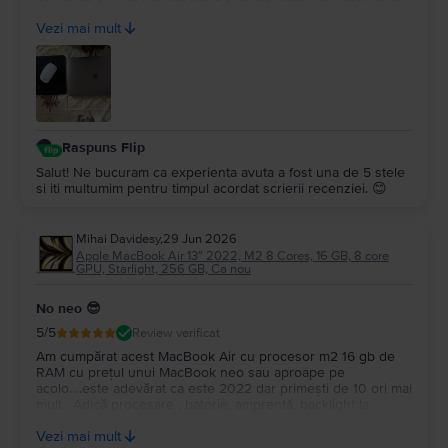
cu încredere Flip.ro pentru seriozitate și produse de calitate.
Vezi mai mult
Mulțumesc pentru experiența plăcută!
Raspuns Flip
Salut! Ne bucuram ca experienta avuta a fost una de 5 stele
si iti multumim pentru timpul acordat scrierii recenziei. 😊
Mihai Davidesy
,
29 Jun 2026
Apple MacBook Air 13″ 2022, M2 8 Cores, 16 GB, 8 core
GPU, Starlight, 256 GB, Ca nou
No neo 😎
5
/5
Review verificat
Am cumpărat acest MacBook Air cu procesor m2 16 gb de
RAM cu prețul unui MacBook neo sau aproape pe
acolo….este adevărat ca este 2022 dar primești de 10 ori mai
mult . Adică procesare , baterie, amprentă, backlight la
tastatură…și multe altele. Upgrade la Macos tahoe….este un
Vezi mai mult
super portabil …nu îl simți în geantă…Multumesc