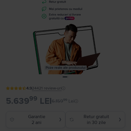
Poze reale ale produsului
4.9
24421
review-uri
99
5.639
LEI
99
6.159
Lei
Garantie
Retur gratuit
❯
❯
2 ani
in 30 zile