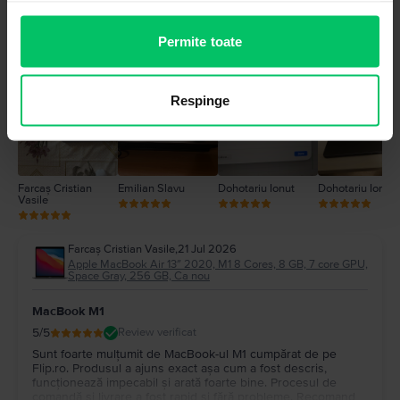
5
Permite toate
4
Poze de la clienti
3
2
Respinge
1
Farcaș Cristian
Emilian Slavu
Dohotariu Ionut
Dohotariu Ionut
Vasile
Farcaș Cristian Vasile
,
21 Jul 2026
Apple MacBook Air 13″ 2020, M1 8 Cores, 8 GB, 7 core GPU,
Space Gray, 256 GB, Ca nou
MacBook M1
5
/5
Review verificat
Sunt foarte mulțumit de MacBook-ul M1 cumpărat de pe
Flip.ro. Produsul a ajuns exact așa cum a fost descris,
funcționează impecabil și arată foarte bine. Procesul de
comandă și livrare a fost rapid și fără probleme. Recomand