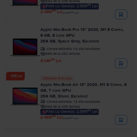
Rate de la 208 lei/luna
99
Pret cu Genius: 2.399
Lei
99
2.499
Lei
99
2.599
Lei
Apple MacBook Pro 13″ 2020, M1 8 Cores,
8 GB, 8 core GPU
256 GB, Space Gray, Excelent
Livrare estimata:
1-2 zile lucratoare
Rate de la 262 lei/luna
99
3.149
Lei
- 100 Lei
Ultimele 4 in stoc
Apple MacBook Air 13″ 2020, M1 8 Cores, 8
GB, 7 core GPU
256 GB, Silver, Excelent
Livrare estimata:
1-2 zile lucratoare
Rate de la 208 lei/luna
99
Pret cu Genius: 2.399
Lei
99
2.499
Lei
99
2.599
Lei