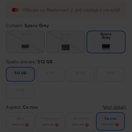
Plătește cu Mastercard și poți câștiga o vacanță!
Culoare:
Space Gray
Silver
Space
Space
Black
Gray
Spatiu stocare:
512 GB
1 TB
2 TB
4 TB
512 GB
8 TB
Aspect:
Ca nou
Vezi detalii
Bun
Foarte bun
Excelent
Ca nou
Alertă stoc
Alertă stoc
Alertă stoc
Alertă stoc