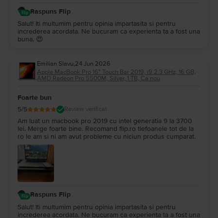
Raspuns Flip
Salut! Iti multumim pentru opinia impartasita si pentru
increderea acordata. Ne bucuram ca experienta ta a fost una
buna. 😍
Emilian Slavu
,
24 Jun 2026
Apple MacBook Pro 16″ Touch Bar 2019, i9 2.3 GHz, 16 GB,
AMD Radeon Pro 5500M, Silver, 1 TB, Ca nou
Foarte bun
5
/5
Review verificat
Am luat un macbook pro 2019 cu intel generatia 9 la 3700
lei. Merge foarte bine. Recomand flip.ro tlefoanele tot de la
ro le am si ni am avut probleme cu niciun produs cumparat.
Raspuns Flip
Salut! Iti multumim pentru opinia impartasita si pentru
increderea acordata. Ne bucuram ca experienta ta a fost una