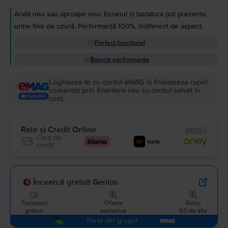
Arată nou sau aproape nou. Ecranul și tastatura pot prezenta
urme fine de uzură. Performanță 100%, indiferent de aspect.
Perfect funcțional
Baterie performanta
Logheaza-te cu contul eMAG si finalizeaza rapid
comanda prin finantare sau cu cardul salvat in
cont.
Rate și Credit Online
detalii
Card de
credit
Încearcă gratuit Genius
Transport
Oferte
Retur
gratuit
exclusive
60 de zile
Parte din grupul