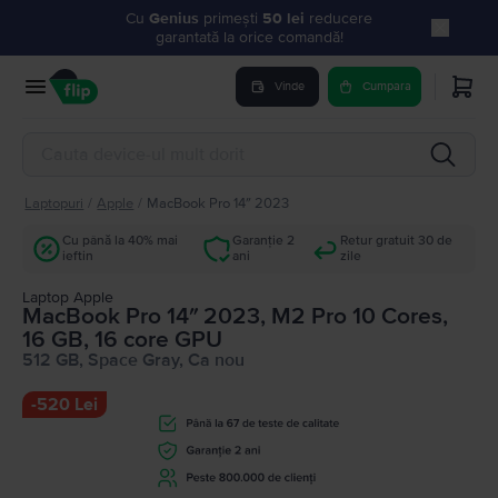
Cu
Genius
primești
50 lei
reducere
garantată la orice comandă!
Vinde
Cumpara
Laptopuri
/
Apple
/
MacBook Pro 14″ 2023
Cu până la 40% mai
Garanție 2
Retur gratuit 30 de
ieftin
ani
zile
Laptop Apple
MacBook Pro 14″ 2023, M2 Pro 10 Cores,
16 GB, 16 core GPU
512 GB, Space Gray, Ca nou
-
520 Lei