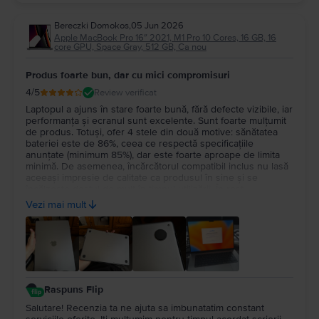
Bereczki Domokos
,
05 Jun 2026
Apple MacBook Pro 16″ 2021, M1 Pro 10 Cores, 16 GB, 16
core GPU, Space Gray, 512 GB, Ca nou
Produs foarte bun, dar cu mici compromisuri
4
/5
Review verificat
Laptopul a ajuns în stare foarte bună, fără defecte vizibile, iar
performanța și ecranul sunt excelente. Sunt foarte mulțumit
de produs. Totuși, ofer 4 stele din două motive: sănătatea
bateriei este de 86%, ceea ce respectă specificațiile
anunțate (minimum 85%), dar este foarte aproape de limita
minimă. De asemenea, încărcătorul compatibil inclus nu lasă
aceeași impresie de calitate ca produsul în sine și se
încălzește destul de mult în timpul utilizării. În rest,
experiența cu Flip a fost foarte bună și aș recomanda
Vezi mai mult
serviciul.
Raspuns Flip
Salutare! Recenzia ta ne ajuta sa imbunatatim constant