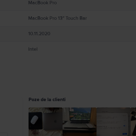
entare în timpul funcționării sau cuplării la o sursă de alimentare. MacBook conțin
MacBook Pro
ice pot interfera cu dispozitivele medicale. Consultați medicul și producătorul dis
uide/macbook-air/apd9b8f7aa11/mac
MacBook Pro 13″ Touch Bar
10.11.2020
Intel
Poze de la clienti