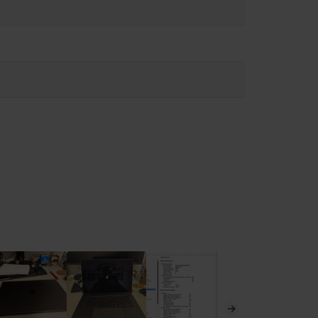
e magneți, precum și componente și antene care emit câmpuri
pozitivului medical pentru informații despre dispozitivul dvs.