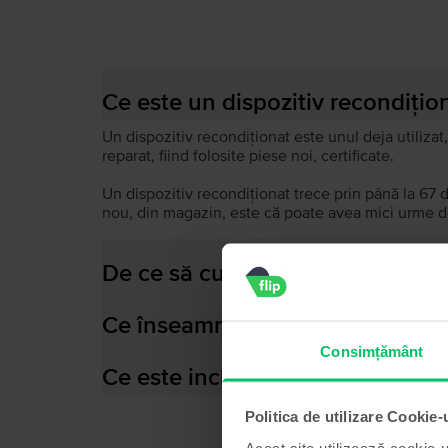
Ce este un dispozitiv recondițio
Un dispozitiv recondiționat este unul deja utilizat,
reparat, fiind folosite piese noi, certificate.
Un dispozitiv recondiționat trece prin până la 67 
nou, din magazin, este că poate avea mici urme de
De ce să cumperi un dispozitiv 
Ce înseamnă baterie performant
Consimțământ
Ce este inclus în cutia dispozitiv
Politica de utilizare Cookie-
Acest site utilizează cookie-u