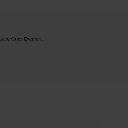
pace Gray, Excelent
Informatii persoana responsabila
cBook-ul la distanță de sursele de lichide precum băuturi,
a. Pentru a reduce posibilitatea de supraîncălzire sau de
cât posibil, evitați situațiile în care pielea dvs. s-ar afla în