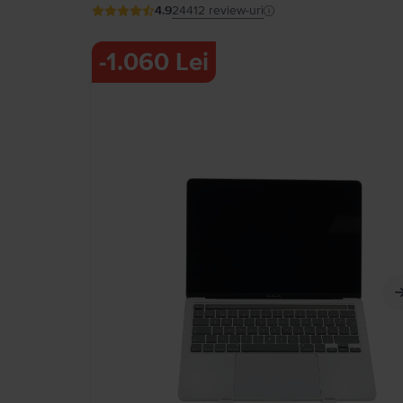
4.9
24412
review-uri
-
1.060 Lei