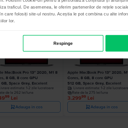
liza traficul. De asemenea, le oferim partenerilor de rețele sociale
Produse similare căutării tale
în care folosiți site-ul nostru. Aceștia le pot combina cu alte info
ilor lor.
Ultimul în
Respinge
le MacBook Pro 13″ 2020, M1 8
Apple MacBook Pro 13″ 2020, M
es, 8 GB, 8 core GPU
Cores, 8 GB, 8 core GPU
 GB, Space Gray, Excelent
512 GB, Space Gray, Excelent
Livrare estimata:
1-2 zile lucratoare
Livrare estimata:
1-2 zile lucratoar
ate de la 262 lei/luna
Rate de la 275 lei/luna
99
99
49
Lei
3.299
Lei
Adauga in cos
Adauga in cos