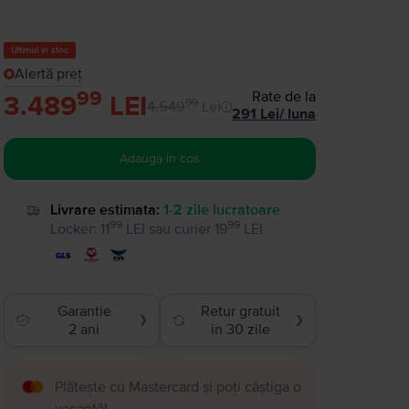
Ultimul în stoc
Alertă preț
99
Rate de la
3.489
LEI
99
4.549
Lei
291
Lei
/
luna
Adauga in cos
Livrare estimata:
1-2 zile lucratoare
99
99
Locker
:
11
LEI
sau
curier
19
LEI
Garantie
Retur gratuit
❯
❯
2 ani
in 30 zile
Plătește cu Mastercard și poți câștiga o
vacanță!