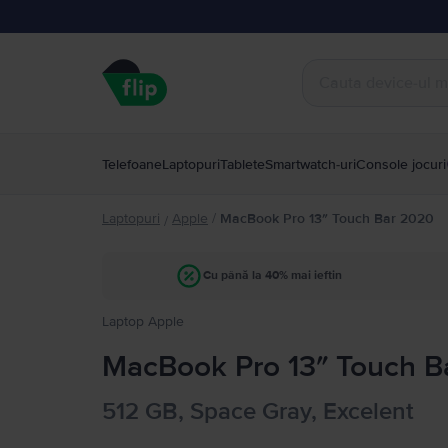
Telefoane
Laptopuri
Tablete
Smartwatch-uri
Console jocuri
Laptopuri
Apple
/
MacBook Pro 13″ Touch Bar 2020
/
Cu până la 40% mai ieftin
Laptop Apple
MacBook Pro 13″ Touch Bar
512 GB, Space Gray, Excelent