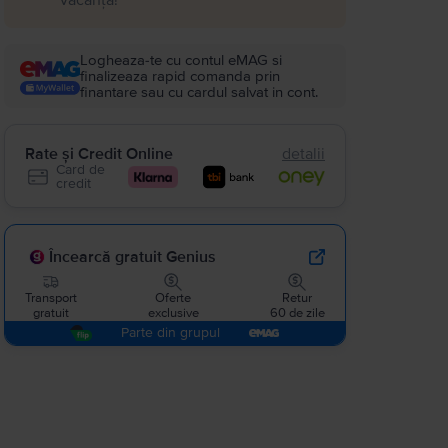
Logheaza-te cu contul eMAG si
finalizeaza rapid comanda prin
finantare sau cu cardul salvat in cont.
Rate și Credit Online
detalii
Card de
credit
Încearcă gratuit Genius
Transport
Oferte
Retur
gratuit
exclusive
60 de zile
Parte din grupul