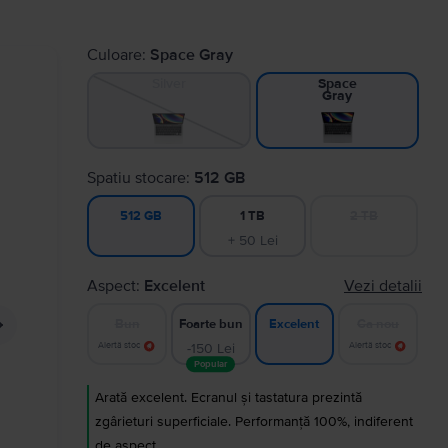
Culoare:
Space Gray
Silver
Space
Gray
Spatiu stocare:
512 GB
1 TB
2 TB
512 GB
+ 50 Lei
Aspect:
Excelent
Vezi detalii
Bun
Foarte bun
Ca nou
Excelent
Alertă stoc
-150 Lei
Alertă stoc
Popular
Arată excelent. Ecranul și tastatura prezintă
zgârieturi superficiale. Performanță 100%, indiferent
de aspect.