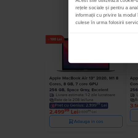
rețele sociale și pentru a ana
informații cu privire la modul 
culese în urma folosirii servici
- 100 Lei
Apple MacBook Air 13″ 2020, M1 8
App
Cores, 8 GB, 7 core GPU
Cor
256 GB, Space Gray, Excelent
256
Livrare estimata:
1-2 zile lucratoare
Rate de la 208 lei/luna
R
99
3.1
Pret cu Genius: 2.399
Lei
99
2.499
Lei
99
2.599
Lei
Adauga in cos