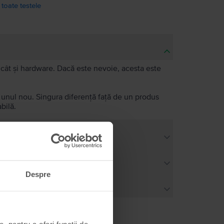
 toate testele
e, cât și hardware. Dacă este nevoie, acesta este
a unul nou. Singura diferență față de un produs
bilă.
Despre
, pentru a oferi funcții de