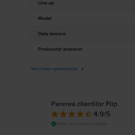
contact prelungit cu un dispozitiv sau cu adaptorul său de alim
Line-up
electromagnetice. Acești magneți și aceste câmpuri electromagnet
medical. Detalii complete la:
https://support.apple.com/ro-ro/g
Model
Data lansare
Producator procesor
Vezi toate specificațiile
Parerea clientilor Flip
4.9
/5
24412 de recenzii verificate