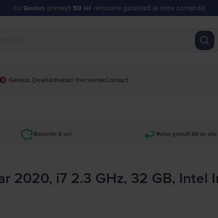
Cu
Genius
primești
50 lei
reducere garantată la orice comandă!
Genius Deals
Intrebari frecvente
Contact
Garanție 2 ani
Retur gratuit 30 de zile
 2020, i7 2.3 GHz, 32 GB, Intel I