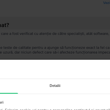
Vezi
nat?
 care a fost verificat cu atenție de către specialiști, atât softwar
de teste de calitate pentru a ajunge să funcționeze exact la fel c
 uzură, dar niciun defect care să-i afecteze funcționarea impeca
recondiționat?
ă?
Detalii
ului?
uri
ri. Folosim cookie-uri pentru a personaliza conținutul și anunțurile