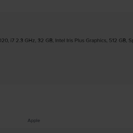
, i7 2.3 GHz, 32 GB, Intel Iris Plus Graphics, 512 GB, S
Informatii producator
 produs.
atoare sau șemineuri, locuri în care temperaturile ar putea depăși 100°C. Țineți Ma
Apple
acBook-ul de umezeală, umiditate sau fenomene meteo precum ploaia, ninsoarea și ceaț
vată în jurul MacBook‑ului și a adaptorului de alimentare și manipulați‑le cu grijă. Pe 