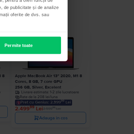
, de publicitate și de analize
rmații oferite de dvs. sau
 stoc
- 100 Lei
Permite toate
1 8
Apple MacBook Air 13″ 2020, M1 8
Cores, 8 GB, 7 core GPU
256 GB, Silver, Excelent
e
Livrare estimata:
1-2 zile lucratoare
Rate de la 208 lei/luna
99
Pret cu Genius: 2.399
Lei
99
2.499
Lei
99
2.599
Lei
Adauga in cos