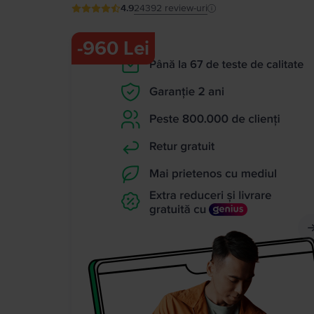
4.9
24392
review-uri
-
960 Lei