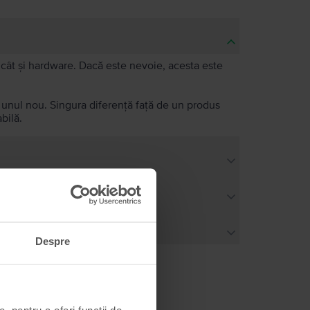
e, cât și hardware. Dacă este nevoie, acesta este
a unul nou. Singura diferență față de un produs
bilă.
Despre
, pentru a oferi funcții de