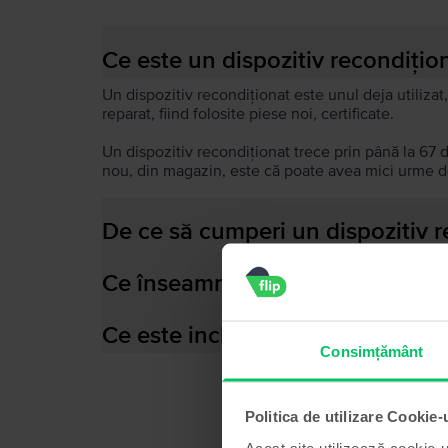
Ce este un dispozitiv recondițio
Un dispozitiv recondiționat este unul deja utilizat,
reparat, fiind folosite piese noi, certificate.
Un dispozitiv recondiționat trece prin până la 67 
nou, din magazin, este că poate avea mici urme de
De ce să cumperi un dispozitiv 
Ce înseamnă baterie performant
Ce este inclus în cutia dispozitiv
Consimțământ
Politica de utilizare Cookie-
Acest site utilizează cookie-u