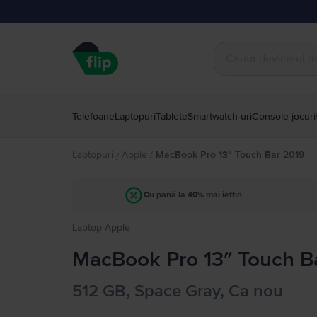
Telefoane
Laptopuri
Tablete
Smartwatch-uri
Console jocuri
Laptopuri
Apple
/
MacBook Pro 13″ Touch Bar 2019
/
Cu până la 40% mai ieftin
Laptop Apple
MacBook Pro 13″ Touch Bar
512 GB, Space Gray, Ca nou