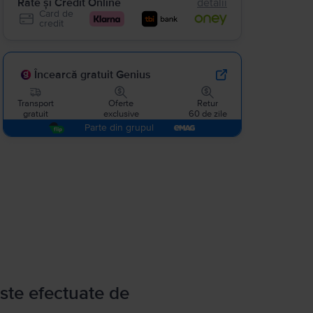
Rate și Credit Online
detalii
Card de
credit
Încearcă gratuit Genius
Transport
Oferte
Retur
gratuit
exclusive
60 de zile
Parte din grupul
ste efectuate de