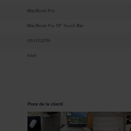
vată în jurul MacBook‑ului și a adaptorului de alimentare și manipulați‑le cu grijă. Pe 
entare în timpul funcționării sau cuplării la o sursă de alimentare. MacBook conțin
MacBook Pro
ice pot interfera cu dispozitivele medicale. Consultați medicul și producătorul dis
uide/macbook-air/apd9b8f7aa11/mac
MacBook Pro 13″ Touch Bar
09.07.2019
Intel
Poze de la clienti