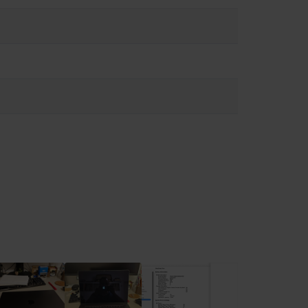
cât posibil, evitați situațiile în care pielea dvs. s-ar afla în
e magneți, precum și componente și antene care emit câmpuri
pozitivului medical pentru informații despre dispozitivul dvs.