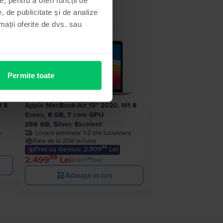
, de publicitate și de analize
rmații oferite de dvs. sau
 stoc
- 100 Lei
Permite toate
1 8
Apple MacBook Air 13″ 2020, M1 8
Cores, 8 GB, 7 core GPU
256 GB, Silver, Excelent
e
Livrare estimata:
1-2 zile lucratoare
Rate de la 208 lei/luna
99
Pret cu Genius: 2.399
Lei
99
2.499
Lei
99
2.599
Lei
Adauga in cos