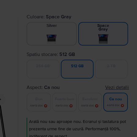
Culoare:
Space Gray
Silver
Space
Gray
Spatiu stocare:
512 GB
256 GB
2 TB
512 GB
Aspect:
Ca nou
Vezi detalii
Bun
Foarte bun
Excelent
Ca nou
Alertă stoc
Alertă stoc
Alertă stoc
Alertă stoc
Arată nou sau aproape nou. Ecranul și tastatura pot
prezenta urme fine de uzură. Performanță 100%,
indiferent de aspect.