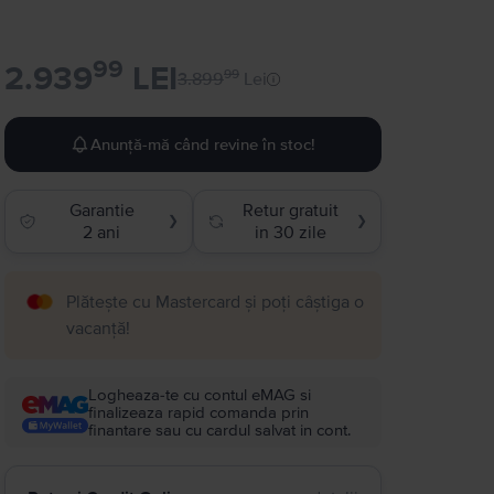
99
2.939
LEI
99
3.899
Lei
Anunță-mă când revine în stoc!
Garantie
Retur gratuit
❯
❯
2 ani
in 30 zile
Plătește cu Mastercard și poți câștiga o
vacanță!
Logheaza-te cu contul eMAG si
finalizeaza rapid comanda prin
finantare sau cu cardul salvat in cont.