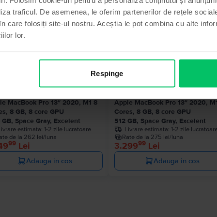
Produse similare căutării tale
liza traficul. De asemenea, le oferim partenerilor de rețele sociale
în care folosiți site-ul nostru. Aceștia le pot combina cu alte info
ilor lor.
Ultimul în
Respinge
le MacBook Pro 13″ 2020, M1 8
Apple MacBook Pro 13″ 2020, M
es, 8 GB, 8 core GPU
Cores, 8 GB, 8 core GPU
 GB, Space Gray, Excelent
512 GB, Space Gray, Excelent
Livrare estimata:
1-2 zile lucratoare
Livrare estimata:
1-2 zile lucratoar
ate de la 262 lei/luna
Rate de la 275 lei/luna
99
99
49
Lei
3.299
Lei
Adauga in cos
Adauga in cos