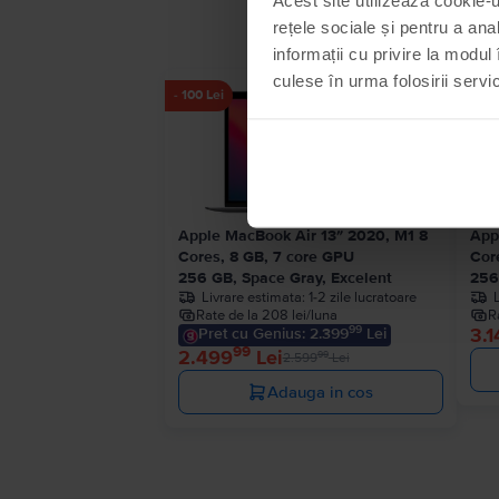
rețele sociale și pentru a ana
informații cu privire la modul 
culese în urma folosirii servici
- 100 Lei
Apple MacBook Air 13″ 2020, M1 8
App
Cores, 8 GB, 7 core GPU
Cor
256 GB, Space Gray, Excelent
256
Livrare estimata:
1-2 zile lucratoare
Rate de la 208 lei/luna
R
99
3.1
Pret cu Genius: 2.399
Lei
99
2.499
Lei
99
2.599
Lei
Adauga in cos