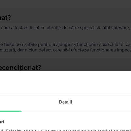
nat?
 care a fost verificat cu atenție de către specialiști, atât softwar
de teste de calitate pentru a ajunge să funcționeze exact la fel c
 uzură, dar niciun defect care să-i afecteze funcționarea impeca
recondiționat?
ă?
ului?
Detalii
uri
ri. Folosim cookie-uri pentru a personaliza conținutul și anunțurile