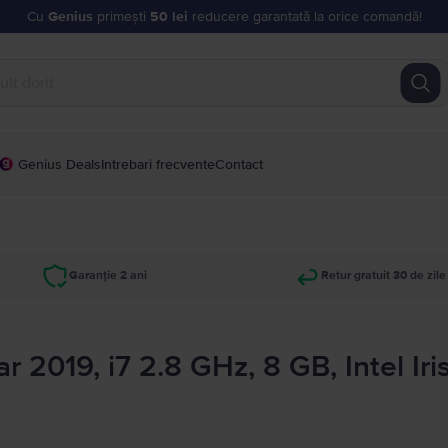
Cu
Genius
primești
50 lei
reducere garantată la orice comandă!
Genius Deals
Intrebari frecvente
Contact
Garanție 2 ani
Retur gratuit 30 de zile
 2019, i7 2.8 GHz, 8 GB, Intel Iri