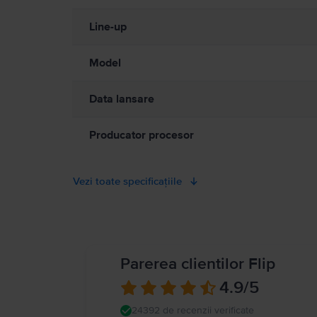
vătămare cauzată de căldură, permiteți întotdeauna o ventilație adec
contact prelungit cu un dispozitiv sau cu adaptorul său de alim
Line-up
electromagnetice. Acești magneți și aceste câmpuri electromagnet
medical. Detalii complete la:
https://support.apple.com/ro-ro/g
Model
Data lansare
Producator procesor
Vezi toate specificațiile
Parerea clientilor Flip
4.9
/5
24392 de recenzii verificate