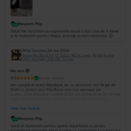
Raspuns Flip
Salut! Ne bucuram ca experienta avuta a fost una de 5 stele
si iti multumim pentru timpul acordat scrierii recenziei. 😊
Mihai Davidesy
,
29 Jun 2026
Apple MacBook Air 13″ 2022, M2 8 Cores, 16 GB, 8 core
GPU, Starlight, 256 GB, Ca nou
No neo 😎
5
/5
Review verificat
Am cumpărat acest MacBook Air cu procesor m2 16 gb de
RAM cu prețul unui MacBook neo sau aproape pe
acolo….este adevărat ca este 2022 dar primești de 10 ori mai
mult . Adică procesare , baterie, amprentă, backlight la
tastatură…și multe altele. Upgrade la Macos tahoe….este un
Vezi mai mult
super portabil …nu îl simți în geantă…Multumesc
Raspuns Flip
Salut! Iti multumim pentru opinia impartasita si pentru
increderea acordata. Ne bucuram ca experienta ta a fost una