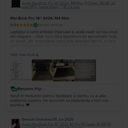
Apple MacBook Pro 16″ 2024, M4 Max 14 Cores, 36 GB, 32
core GPU, Space Black, 1 TB, Ca nou
MacBook Pro 16″ 2024, M4 Max
5
/5
Review verificat
Laptopul a venit ambalat impecabil și arată exact ca nou-nouț
din magazin – doar cu o mica zgarietura de aproximativ 2cm
pe ecran, dar insesizabila cand este displayul aprins, in rest
impecabil. Surpriza cea mai mare a fost bateria care are
100%, cu doar 14 cicluri de incarcare. Recomand Flip din tot
Vezi mai mult
sufletul, chiar fac treabă serioasă!
Raspuns Flip
Salut! Iti multumim pentru feedback si pentru ca ai ales
platforma noastra. Ne bucuram ca experienta a fost una
pozitiva. ❤️
Bereczki Domokos
,
05 Jun 2026
Apple MacBook Pro 16″ 2021, M1 Pro 10 Cores, 16 GB, 16