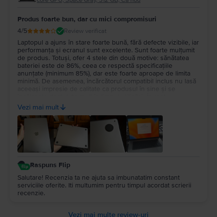
core GPU, Space Gray, 512 GB, Ca nou
Produs foarte bun, dar cu mici compromisuri
4
/5
Review verificat
Laptopul a ajuns în stare foarte bună, fără defecte vizibile, iar
performanța și ecranul sunt excelente. Sunt foarte mulțumit
de produs. Totuși, ofer 4 stele din două motive: sănătatea
bateriei este de 86%, ceea ce respectă specificațiile
anunțate (minimum 85%), dar este foarte aproape de limita
minimă. De asemenea, încărcătorul compatibil inclus nu lasă
aceeași impresie de calitate ca produsul în sine și se
încălzește destul de mult în timpul utilizării. În rest,
experiența cu Flip a fost foarte bună și aș recomanda
Vezi mai mult
serviciul.
Raspuns Flip
Salutare! Recenzia ta ne ajuta sa imbunatatim constant
serviciile oferite. Iti multumim pentru timpul acordat scrierii
recenzie.
Vezi mai multe review-uri