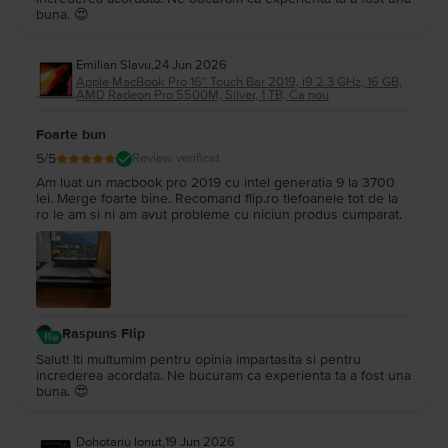
buna. 😍
Emilian Slavu
,
24 Jun 2026
Apple MacBook Pro 16″ Touch Bar 2019, i9 2.3 GHz, 16 GB,
AMD Radeon Pro 5500M, Silver, 1 TB, Ca nou
Foarte bun
5
/5
Review verificat
Am luat un macbook pro 2019 cu intel generatia 9 la 3700
lei. Merge foarte bine. Recomand flip.ro tlefoanele tot de la
ro le am si ni am avut probleme cu niciun produs cumparat.
Raspuns Flip
Salut! Iti multumim pentru opinia impartasita si pentru
increderea acordata. Ne bucuram ca experienta ta a fost una
buna. 😍
Dohotariu Ionut
,
19 Jun 2026