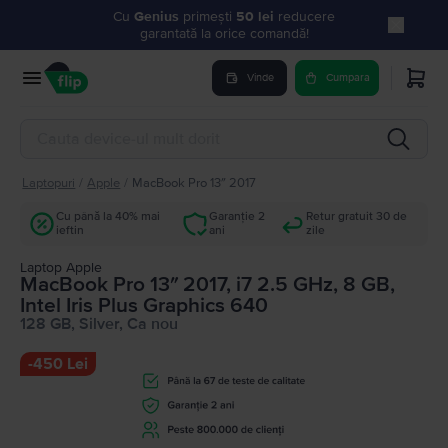
Cu
Genius
primești
50 lei
reducere
garantată la orice comandă!
Vinde
Cumpara
Laptopuri
/
Apple
/
MacBook Pro 13″ 2017
Cu până la 40% mai
Garanție 2
Retur gratuit 30 de
ieftin
ani
zile
Laptop Apple
MacBook Pro 13″ 2017, i7 2.5 GHz, 8 GB,
Intel Iris Plus Graphics 640
128 GB, Silver, Ca nou
-
450 Lei