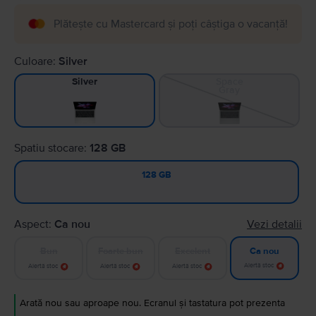
Plătește cu Mastercard și poți câștiga o vacanță!
Culoare:
Silver
Space
Silver
Gray
Spatiu stocare:
128 GB
128 GB
Aspect:
Ca nou
Vezi detalii
Bun
Foarte bun
Excelent
Ca nou
Alertă stoc
Alertă stoc
Alertă stoc
Alertă stoc
Arată nou sau aproape nou. Ecranul și tastatura pot prezenta