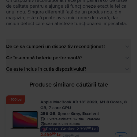
Un dispozitiv recondiționat trece prin până la 67 de teste
de calitate pentru a ajunge să funcționeze exact la fel ca
unul nou. Singura diferență față de un produs nou, din
magazin, este că poate avea mici urme de uzură, dar
niciun defect care să-i afecteze funcționarea impecabilă.
De ce să cumperi un dispozitiv recondiționat?
Ce înseamnă baterie performantă?
Ce este inclus în cutia dispozitivului?
Produse similare căutării tale
- 100 Lei
Apple MacBook Air 13″ 2020, M1 8 Cores, 8
GB, 7 core GPU
256 GB, Space Gray, Excelent
Livrare estimata:
1-2 zile lucratoare
Rate de la 208 lei/luna
99
Pret cu Genius: 2.399
Lei
99
2.499
Lei
99
2.599
Lei