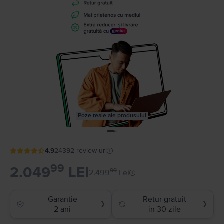
Poze reale ale produsului
4.9
24392
review-uri
99
2.049
LEI
99
2.499
Lei
Garantie
Retur gratuit
❯
❯
2 ani
in 30 zile