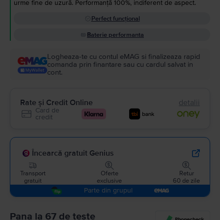
urme fine de uzură. Performanță 100%, indiferent de aspect.
Perfect funcțional
Baterie performanta
Logheaza-te cu contul eMAG si finalizeaza rapid
comanda prin finantare sau cu cardul salvat in
cont.
Rate și Credit Online
detalii
Card de
credit
Încearcă gratuit Genius
Transport
Oferte
Retur
gratuit
exclusive
60 de zile
Parte din grupul
Pana la 67 de teste