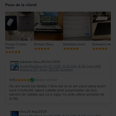
4
Poze de la clienti
3
2
1
Farcaș Cristian
Emilian Slavu
Dohotariu Ionut
Dohotariu Ionut
Vasile
Adrdrian Hosu
,
06 Oct 2025
Apple MacBook Air 13″ 2018, i5 1.6 GHz, 8 GB, Intel UHD
Graphics 617, Silver, 128 GB, Excelent
5
/5
Review verificat
Nu am reusit sa-l testez f bine dar la ce am vazut pana acum
sunt f multumit; raport calitate-pret surprinzator de bun,
servicii de calitate asa ca si sigur nu este ultima achizitie de
la flip.
Gica
,
25 Aug 2025
Apple MacBook Air 13″ 2018, i5 1.6 GHz, 8 GB, Intel UHD