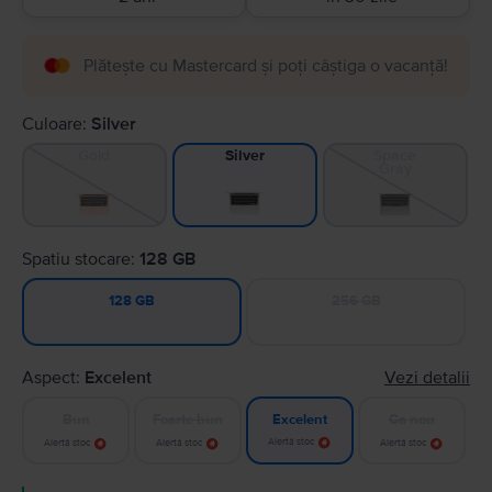
Plătește cu Mastercard și poți câștiga o vacanță!
Culoare:
Silver
Gold
Space
Silver
Gray
Spatiu stocare:
128 GB
256 GB
128 GB
Aspect:
Excelent
Vezi detalii
Bun
Foarte bun
Ca nou
Excelent
Alertă stoc
Alertă stoc
Alertă stoc
Alertă stoc