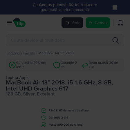
Cu
Genius
primești
50 lei
reducere
garantată la orice comandă!
Vinde
Cumpara
Laptopuri
/
Apple
/
MacBook Air 13″ 2018
Cu până la 40% mai
Garanție 2
Retur gratuit 30 de
ieftin
ani
zile
Laptop Apple
MacBook Air 13″ 2018, i5 1.6 GHz, 8 GB,
Intel UHD Graphics 617
128 GB, Silver, Excelent