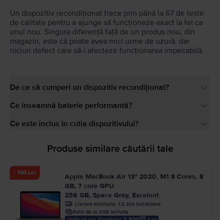
Un dispozitiv recondiționat trece prin până la 67 de teste
de calitate pentru a ajunge să funcționeze exact la fel ca
unul nou. Singura diferență față de un produs nou, din
magazin, este că poate avea mici urme de uzură, dar
niciun defect care să-i afecteze funcționarea impecabilă.
De ce să cumperi un dispozitiv recondiționat?
Ce înseamnă baterie performantă?
Ce este inclus în cutia dispozitivului?
Produse similare căutării tale
- 100 Lei
Apple MacBook Air 13″ 2020, M1 8 Cores, 8
GB, 7 core GPU
256 GB, Space Gray, Excelent
Livrare estimata:
1-2 zile lucratoare
Rate de la 208 lei/luna
99
Pret cu Genius: 2.399
Lei