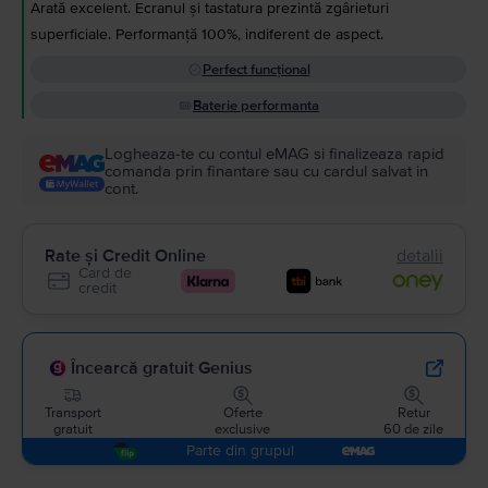
Arată excelent. Ecranul și tastatura prezintă zgârieturi
superficiale. Performanță 100%, indiferent de aspect.
Perfect funcțional
Baterie performanta
Logheaza-te cu contul eMAG si finalizeaza rapid
comanda prin finantare sau cu cardul salvat in
cont.
Rate și Credit Online
detalii
Card de
credit
Încearcă gratuit Genius
Transport
Oferte
Retur
gratuit
exclusive
60 de zile
Parte din grupul