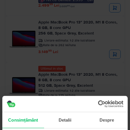
99
2.499
Lei
99
2.599
Lei
Apple MacBook Pro 13″ 2020, M1 8 Cores,
8 GB, 8 core GPU
256 GB, Space Gray, Excelent
Livrare estimata:
1-2 zile lucratoare
Rate de la 262 lei/luna
99
3.149
Lei
Ultimul în stoc
Apple MacBook Pro 13″ 2020, M1 8 Cores,
8 GB, 8 core GPU
512 GB, Space Gray, Excelent
Livrare estimata:
1-2 zile lucratoare
Rate de la 275 lei/luna
99
3.299
Lei
Consimțământ
Detalii
Despre