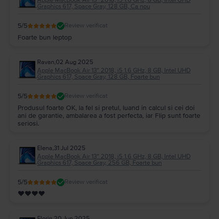
Graphics 617, Space Gray, 128 GB, Ca nou
5
/5
Review verificat
Foarte bun leptop
Ravan
,
02 Aug 2025
Apple MacBook Air 13″ 2018, i5 1.6 GHz, 8 GB, Intel UHD
Graphics 617, Space Gray, 128 GB, Foarte bun
5
/5
Review verificat
Produsul foarte OK, la fel si pretul, luand in calcul si cei doi
ani de garantie, ambalarea a fost perfecta, iar Flip sunt foarte
seriosi.
Elena
,
31 Jul 2025
Apple MacBook Air 13″ 2018, i5 1.6 GHz, 8 GB, Intel UHD
Graphics 617, Space Gray, 256 GB, Foarte bun
5
/5
Review verificat
❤❤❤❤
Florin
,
20 Jun 2025