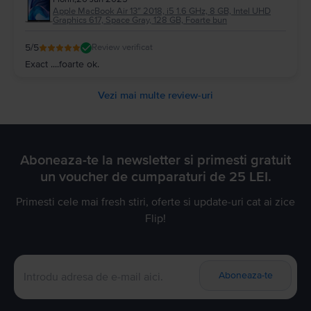
Apple MacBook Air 13″ 2018, i5 1.6 GHz, 8 GB, Intel UHD
Graphics 617, Space Gray, 128 GB, Foarte bun
5
/5
Review verificat
Exact ....foarte ok.
Vezi mai multe review-uri
Aboneaza-te la newsletter si primesti gratuit
un voucher de cumparaturi de 25 LEI.
Primesti cele mai fresh stiri, oferte si update-uri cat ai zice
Flip!
Aboneaza-te