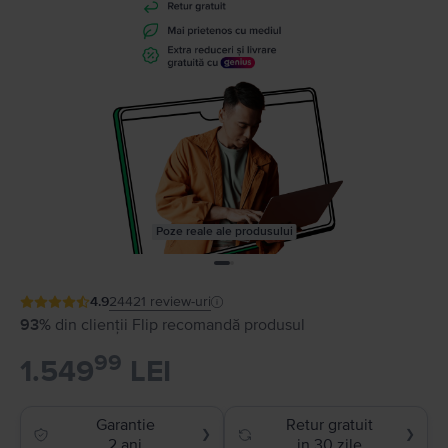
Poze reale ale produsului
4.9
24421
review-uri
93%
din clienții Flip recomandă produsul
99
1.549
LEI
Garantie
Retur gratuit
❯
❯
2 ani
in 30 zile