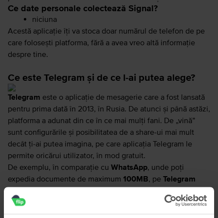
Ce date personale colectează Signal?
niciuna
Acestă aplicație îți va stoca doar numărul de telefon de pe
care folosești platforma, fără a avea vreo altă informație
despre tine.
Ce este Telegram și de ce l-ai putea alege?
Telegram
este o aplicație de mesagerie care a fost lansată
pentru prima dată în 2013, în Rusia. De atunci și până astăzi,
platforma a adunat din ce în ce mai mulți fani. De „vină”
sunt configurările și posibilitatea de a share-ui mai mult
decât ți-ai putea imagina, pe care aplicația Telegram le
permite oricărui utilizator, în mod gratuit.
De exemplu, în comparație cu
WhatsApp
, unde poți
expedia documente de maximum
100MB
, pe
Telegram
poți trimite fișiere de până la
2GB
. Dacă un grup de 256 de
persoane, cât poate susține WhatsApp în acest moment,
nu-ți este suficient, poate te va tenta posibilitatea de a crea