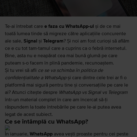
Te-ai întrebat care
e faza cu WhatsApp-ul
și de ce mai
toată lumea tinde să migreze către aplicațiile concurente
ale sale,
Signal
și
Telegram
? Și noi am fost curioși să aflăm
ce e cu tot tam-tamul care a cuprins ca o febră internetul.
Bine, asta nu e neapărat cea mai bună glumă pe care
puteam s-o facem în plină pandemie, recunoaștem.
Și tu vrei să afli
ce se va schimba în politica de
confidențialitate a WhatsApp
și care dintre cele trei ar fi o
platformă mai sigură pentru tine și conversațiile pe care le
ai? Atunci citește despre
WhatsApp vs Signal vs Telegram
într-un material complet în care am încercat să-ți
răspundem la toate întrebările pe care le-ai putea avea
legat de acest subiect.
Ce se întâmplă cu WhatsApp?
În ianuarie,
WhatsApp
avea vești proaste pentru cei peste