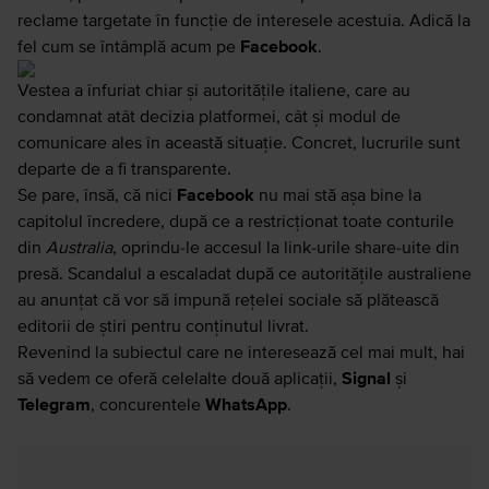
reclame targetate în funcție de interesele acestuia. Adică la
fel cum se întâmplă acum pe
Facebook
.
Vestea
a înfuriat chiar și autoritățile italiene
, care au
condamnat atât decizia platformei, cât și modul de
comunicare ales în această situație. Concret, lucrurile sunt
departe de a fi transparente.
Se pare, însă, că nici
Facebook
nu mai stă așa bine la
capitolul încredere, după ce a restricționat toate conturile
din
Australia
, oprindu-le accesul la link-urile share-uite din
presă. Scandalul a escaladat după ce autoritățile australiene
au anunțat că vor să impună rețelei sociale să plătească
editorii de știri pentru conținutul livrat.
Revenind la subiectul care ne interesează cel mai mult, hai
să vedem ce oferă celelalte două aplicații,
Signal
și
Telegram
, concurentele
WhatsApp
.