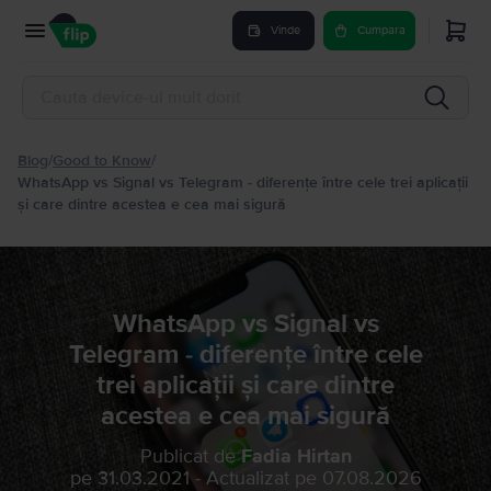
Vinde
Cumpara
Blog
/
Good to Know
/
WhatsApp vs Signal vs Telegram - diferențe între cele trei aplicații
și care dintre acestea e cea mai sigură
WhatsApp vs Signal vs
Telegram - diferențe între cele
trei aplicații și care dintre
acestea e cea mai sigură
Publicat de
Fadia Hirtan
pe
31.03.2021
-
Actualizat pe
07.08.2026