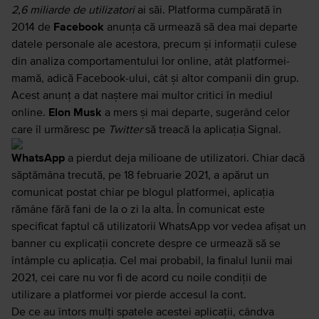
2,6 miliarde de utilizatori
ai săi. Platforma cumpărată în
2014 de
Facebook
anunța că urmează să dea mai departe
datele personale ale acestora, precum și informații culese
din analiza comportamentului lor online, atât platformei-
mamă, adică Facebook-ului, cât și altor companii din grup.
Acest anunț a dat naștere mai multor critici în mediul
online.
Elon Musk
a mers și mai departe, sugerând celor
care îl urmăresc pe
Twitter
să treacă la aplicația Signal.
WhatsApp
a pierdut deja milioane de utilizatori. Chiar dacă
săptămâna trecută, pe 18 februarie 2021, a apărut un
comunicat postat chiar pe blogul platformei
, aplicația
rămâne fără fani de la o zi la alta. În comunicat este
specificat faptul că utilizatorii WhatsApp vor vedea afișat un
banner cu explicații concrete despre ce urmează să se
întâmple cu aplicația. Cel mai probabil, la finalul lunii mai
2021, cei care nu vor fi de acord cu noile condiții de
utilizare a platformei vor pierde accesul la cont.
De ce au întors mulți spatele acestei aplicații, cândva