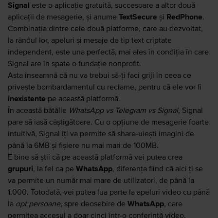
Signal
este o aplicație gratuită, succesoare a altor două
aplicații de mesagerie, și anume
TextSecure
și
RedPhone
.
Combinația dintre cele două platforme, care au dezvoltat,
la rândul lor, apeluri și mesaje de tip text criptate
independent, este una perfectă, mai ales în condiția în care
Signal are în spate o fundație nonprofit.
Asta înseamnă că nu va trebui să-ți faci griji în ceea ce
privește bombardamentul cu reclame, pentru că ele vor fi
inexistente
pe această platformă.
În această bătălie
WhatsApp vs Telegram vs Signal
, Signal
pare să iasă câștigătoare. Cu o opțiune de mesagerie foarte
intuitivă, Signal îți va permite să share-uiești imagini de
până la 6MB și fișiere nu mai mari de 100MB.
E bine să știi că pe această platformă vei putea crea
grupuri
, la fel ca pe
WhatsApp
, diferența fiind că aici ți se
va permite un număr mai mare de utilizatori, de până la
1.000. Totodată, vei putea lua parte la apeluri video cu până
la
opt persoane
, spre deosebire de
WhatsApp
, care
permitea accesul a doar cinci într-o conferință video.