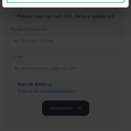
Primesti cele mai fresh stiri, oferte si update-uri!
Nume și prenume
E-mail
Sunt de acord cu
Politica de confidențialitate
*
Abonează-te