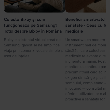
Ce este Bixby și cum
Beneficii smartwatch 
funcționează pe Samsung?
sănătate - Ceas cu func
Totul despre Bixby în Română
medicale
Bixby e asistentul virtual creat de
Un smartwatch modern es
Samsung, gândit să ne simplifice
instrument real de monitor
viața prin comenzi vocale simple și
sănătății care colectează 
ușor de înțeles.
medicale relevante direct
încheietura mâinii. Poate
monitoriza continuu parame
precum ritmul cardiac, niv
oxigen din sânge și calita
somnului, completând — 
înlocuind — consultul medi
oferind utilizatorilor o ab
proactivă a sănătății lor.