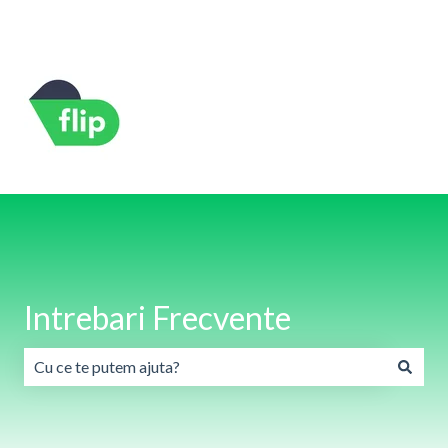
Română
Afișare submeniu pentru traduceri
Intrebari Frecvente
Nu există sugestii din cauză că este gol câmpul de căutare