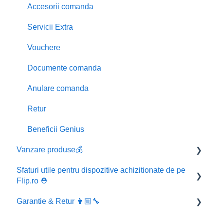
Accesorii comanda
Servicii Extra
Vouchere
Documente comanda
Anulare comanda
Retur
Beneficii Genius
Vanzare produse💰
Sfaturi utile pentru dispozitive achizitionate de pe
Inregistrare comanda
Flip.ro ⛑️
Status Comanda
Garantie & Retur 👩🏼‍🔧
Informatii utile pentru telefonul tau 📱
Conditii vanzare