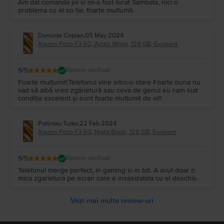
Am dat comanda joi si mi-a fost livrat Sambata, nici o
problema cu el so far, foarte multumit.
Dominte Cirpian
,
05 May 2024
Xiaomi Poco F3 5G, Arctic White, 128 GB, Excelent
5
/5
Review verificat
Foarte mulțumit!,Telefonul vine intro-o stare Foarte buna nu
vad să aibă vreo zgârietură sau ceva de genul eu l-am luat
condiția excelent și sunt foarte mulțumit de el!!
Potinteu Tudor
,
22 Feb 2024
Xiaomi Poco F3 5G, Night Black, 128 GB, Excelent
5
/5
Review verificat
Telefonul merge perfect, in gaming si in tot. A avut doar o
mica zgarietura pe ecran care e insesizabila cu el deschis.
Vezi mai multe review-uri