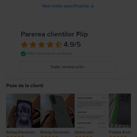
Vezi toate specificațiile
Parerea clientilor Flip
4.9
/5
24421 de recenzii verificate
Toate review-urile
5
4
Poze de la clienti
3
2
1
Baltag Alexandru
Baltag Alexandru
phone user
Predea Andreea