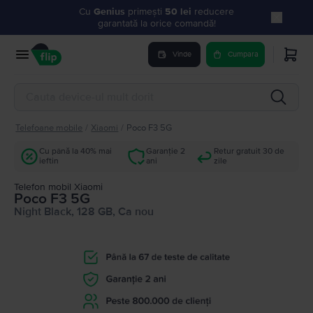
Cu
Genius
primești
50 lei
reducere
garantată la orice comandă!
Vinde
Cumpara
Telefoane mobile
/
Xiaomi
/
Poco F3 5G
Cu până la 40% mai
Garanție 2
Retur gratuit 30 de
ieftin
ani
zile
Telefon mobil Xiaomi
Poco F3 5G
Night Black, 128 GB, Ca nou