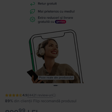
Poze reale ale produsului
4.9
24421
review-uri
89%
din clienții Flip recomandă produsul
99