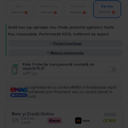
Bun
Foarte bun
Excelent
Ca nou
Alertă stoc
Alertă stoc
Alertă stoc
Alertă stoc
Arată nou sau aproape nou. Poate prezenta zgârieturi foarte
fine, insesizabile. Performanță 100%, indiferent de aspect.
Perfect funcțional
Baterie performanta
Folie Protecție transparentă montată de
experții FLIP
Enable
99
49
LEI
Logheaza-te cu contul eMAG si finalizeaza rapid
comanda prin finantare sau cu cardul salvat in
cont.
Rate și Credit Online
detalii
Card de
credit