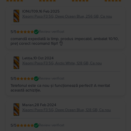
IONUT09
,
16 Feb 2025
Xiaomi Poco F3 5G, Deep Ocean Blue, 256 GB, Ca nou
5
/5
Review verificat
comandă expediată la timp, produs impecabil, ambalat 10/10,
preț corect recomand flip!! 👌
Letiția
,
10 Oct 2024
Xiaomi Poco F3 5G, Arctic White, 128 GB, Ca nou
5
/5
Review verificat
Telefonul este ca nou și funcționează perfect! A meritat
această achiziție.
Marian
,
28 Feb 2024
Xiaomi Poco F3 5G, Deep Ocean Blue, 128 GB, Ca nou
5
/5
Review verificat