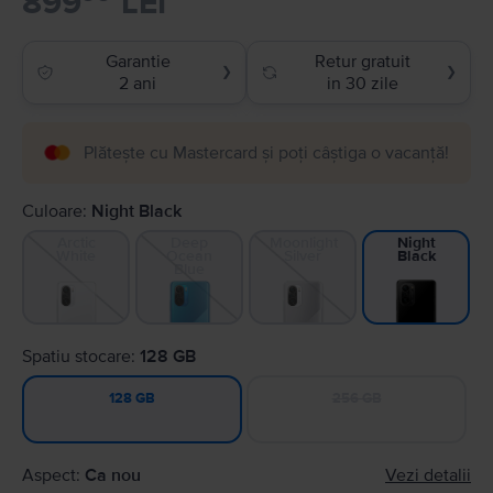
899
LEI
Garantie
Retur gratuit
❯
❯
2 ani
in 30 zile
Plătește cu Mastercard și poți câștiga o vacanță!
Culoare:
Night Black
Arctic
Deep
Moonlight
Night
White
Ocean
Silver
Black
Blue
Spatiu stocare:
128 GB
256 GB
128 GB
Aspect:
Ca nou
Vezi detalii