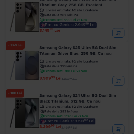
Titanium Grey, 256 GB, Excelent
Livrare estimata:
1-2 zile lucratoare
Rate de la 262 lei/luna
Economisesti 990 Lei vs Nou
99
Pret cu Genius: 2.949
Lei
99
3.149
Lei
- 240 Lei
Samsung Galaxy S25 Ultra 5G Dual Sim
Titanium Silver Blue, 256 GB, Ca nou
Livrare estimata:
1-2 zile lucratoare
Rate de la 333 lei/luna
Economisesti 700 Lei vs Nou
99
3.999
Lei
99
4.239
Lei
- 100 Lei
Samsung Galaxy S24 Ultra 5G Dual Sim
Black Titanium, 512 GB, Ca nou
Livrare estimata:
1-2 zile lucratoare
Rate de la 283 lei/luna
Economisesti 1.120 Lei vs Nou
99
Pret cu Genius: 3.199
Lei
99
3.399
Lei
99
3.499
Lei