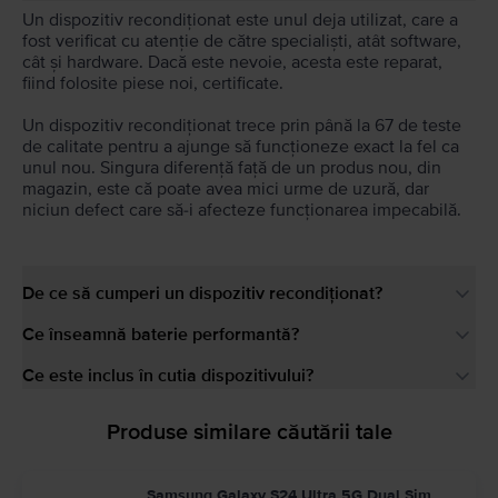
Un dispozitiv recondiționat este unul deja utilizat, care a
fost verificat cu atenție de către specialiști, atât software,
cât și hardware. Dacă este nevoie, acesta este reparat,
fiind folosite piese noi, certificate.
Un dispozitiv recondiționat trece prin până la 67 de teste
de calitate pentru a ajunge să funcționeze exact la fel ca
unul nou. Singura diferență față de un produs nou, din
magazin, este că poate avea mici urme de uzură, dar
niciun defect care să-i afecteze funcționarea impecabilă.
De ce să cumperi un dispozitiv recondiționat?
Ce înseamnă baterie performantă?
Ce este inclus în cutia dispozitivului?
Produse similare căutării tale
Samsung Galaxy S24 Ultra 5G Dual Sim