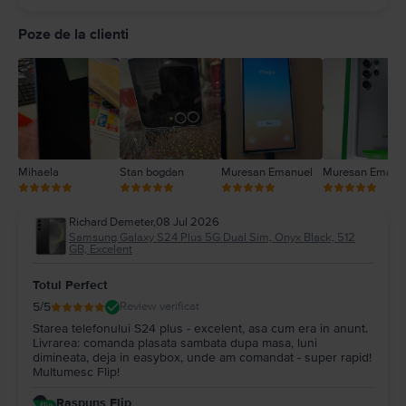
5
4
Poze de la clienti
3
2
1
Mihaela
Stan bogdan
Muresan Emanuel
Muresan Emanu
Richard Demeter
,
08 Jul 2026
Samsung Galaxy S24 Plus 5G Dual Sim, Onyx Black, 512
GB, Excelent
Totul Perfect
5
/5
Review verificat
Starea telefonului S24 plus - excelent, asa cum era in anunt.
Livrarea: comanda plasata sambata dupa masa, luni
dimineata, deja in easybox, unde am comandat - super rapid!
Multumesc Flip!
Raspuns Flip