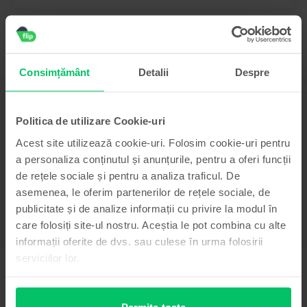
Consimțământ
Detalii
Despre
Descriere
Politica de utilizare Cookie-uri
Telefon mobil Samsung Galaxy S24 Plus 5G Dual Sim, Cobalt Violet,
512 GB, Excelent
Acest site utilizează cookie-uri. Folosim cookie-uri pentru
a personaliza conținutul și anunțurile, pentru a oferi funcții
-
Vezi mai mult
de rețele sociale și pentru a analiza traficul. De
asemenea, le oferim partenerilor de rețele sociale, de
Informatii conformitate produs
publicitate și de analize informații cu privire la modul în
care folosiți site-ul nostru. Aceștia le pot combina cu alte
Informatii siguranta produs
Specificații
informații oferite de dvs. sau culese în urma folosirii
serviciilor lor.
Brand
Informatii producator
Samsung
Model
Informatii persoana responsabila