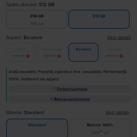
Spatiu stocare:
512 GB
256 GB
512 GB
-190 Lei
Aspect:
Excelent
Vezi detalii
Bun
Foarte bun
Ca nou
Excelent
Alertă stoc
Alertă stoc
Alertă stoc
Arată excelent. Prezintă zgârieturi fine, sesizabile. Performanță
100%, indiferent de aspect.
Perfect funcțional
Baterie performanta
Baterie:
Standard
Vezi detalii
Baterie 100%
Standard
99
209
LEI