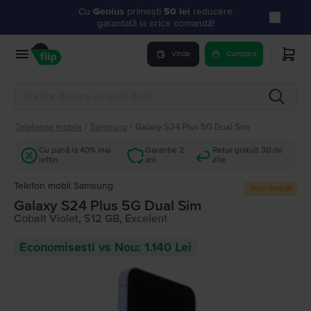
Cu
Genius
primești
50 lei
reducere
garantată la orice comandă!
Vinde
Cumpara
Telefoane mobile
/
Samsung
/
Galaxy S24 Plus 5G Dual Sim
Cu până la 40% mai
Garanție 2
Retur gratuit 30 de
ieftin
ani
zile
Telefon mobil Samsung
Stoc limitat
Galaxy S24 Plus 5G Dual Sim
Cobalt Violet, 512 GB, Excelent
Economisesti vs Nou: 1.140 Lei