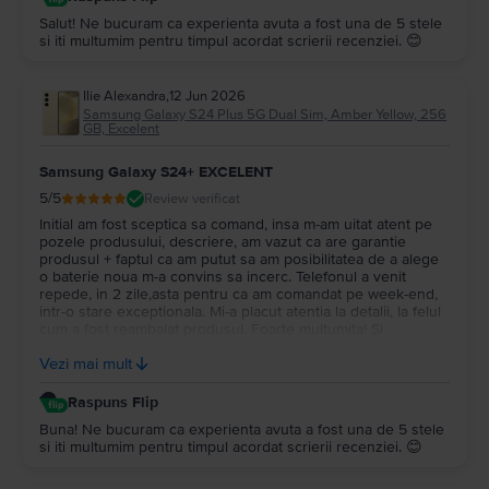
Salut! Ne bucuram ca experienta avuta a fost una de 5 stele
si iti multumim pentru timpul acordat scrierii recenziei. 😊
Ilie Alexandra
,
12 Jun 2026
Samsung Galaxy S24 Plus 5G Dual Sim, Amber Yellow, 256
GB, Excelent
Samsung Galaxy S24+ EXCELENT
5
/5
Review verificat
Initial am fost sceptica sa comand, insa m-am uitat atent pe
pozele produsului, descriere, am vazut ca are garantie
produsul + faptul ca am putut sa am posibilitatea de a alege
o baterie noua m-a convins sa incerc. Telefonul a venit
repede, in 2 zile,asta pentru ca am comandat pe week-end,
intr-o stare exceptionala. Mi-a placut atentia la detalii, la felul
cum a fost reambalat produsul. Foarte multumita! Si
recomand tuturor experienta asta frumoasa de a cumpara un
Vezi mai mult
telefon la preturi rezonabile si calitative.
Raspuns Flip
Buna! Ne bucuram ca experienta avuta a fost una de 5 stele
si iti multumim pentru timpul acordat scrierii recenziei. 😊