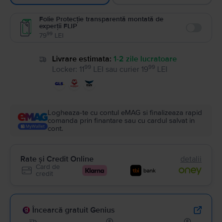
Folie Protecție transparentă montată de
experții FLIP
Enable
99
79
LEI
Livrare estimata:
1-2 zile lucratoare
99
99
Locker
:
11
LEI
sau
curier
19
LEI
Logheaza-te cu contul eMAG si finalizeaza rapid
comanda prin finantare sau cu cardul salvat in
cont.
Rate și Credit Online
detalii
Card de
credit
Încearcă gratuit Genius