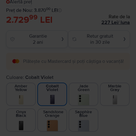
Alertă preț
00
Preț de Nou: 3.870
LEI
99
Rate de la
2.729
LEI
227
Lei
/
luna
Garantie
Retur gratuit
❯
❯
2 ani
in 30 zile
Plătește cu Mastercard și poți câștiga o vacanță!
Culoare:
Cobalt Violet
Amber
Jade
Marble
Cobalt
Yellow
Green
Gray
Violet
Onyx
Sandstone
Sapphire
Black
Orange
Blue