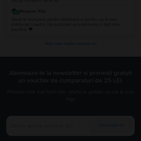
toți să cumpere de la voi.
Raspuns Flip
Salut! Iti multumim pentru feedback si pentru ca ai ales
platforma noastra. Ne bucuram ca experienta a fost una
pozitiva. ❤️
Vezi mai multe review-uri
Aboneaza-te la newsletter si primesti gratuit
un voucher de cumparaturi de 25 LEI.
Primesti cele mai fresh stiri, oferte si update-uri cat ai zice
Flip!
Aboneaza-te