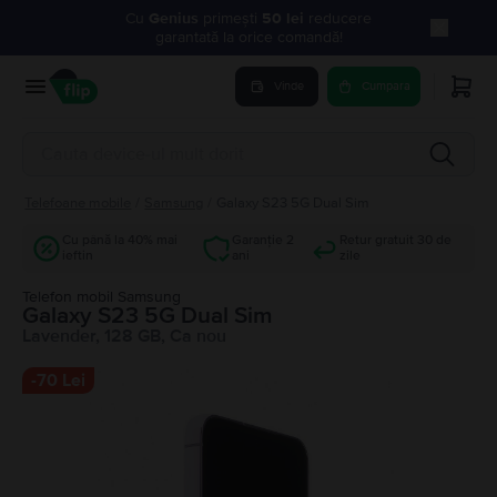
Cu
Genius
primești
50 lei
reducere
garantată la orice comandă!
Vinde
Cumpara
Telefoane mobile
/
Samsung
/
Galaxy S23 5G Dual Sim
Cu până la 40% mai
Garanție 2
Retur gratuit 30 de
ieftin
ani
zile
Telefon mobil Samsung
Galaxy S23 5G Dual Sim
Lavender, 128 GB, Ca nou
-
70 Lei