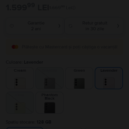
99
1.599
LEI
99
1.669
Lei
Garantie
Retur gratuit
❯
❯
2 ani
in 30 zile
Plătește cu Mastercard și poți câștiga o vacanță!
Culoare:
Lavender
Cream
Graphite
Green
Lavender
Lime
Phantom
Black
Spatiu stocare:
128 GB