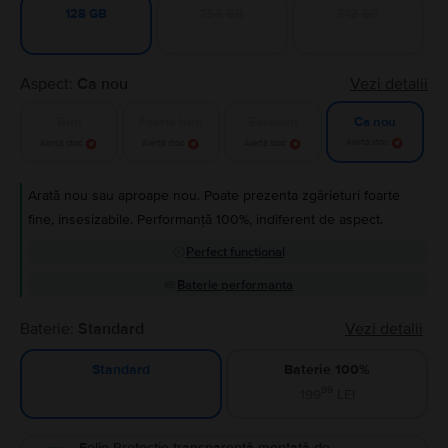
256 GB
512 GB
128 GB
Aspect:
Ca nou
Vezi detalii
Bun
Foarte bun
Excelent
Ca nou
Alertă stoc
Alertă stoc
Alertă stoc
Alertă stoc
Arată nou sau aproape nou. Poate prezenta zgârieturi foarte
fine, insesizabile. Performanță 100%, indiferent de aspect.
Perfect funcțional
Baterie performanta
Baterie:
Standard
Vezi detalii
Baterie 100%
Standard
99
199
LEI
Folie Protecție transparentă montată de