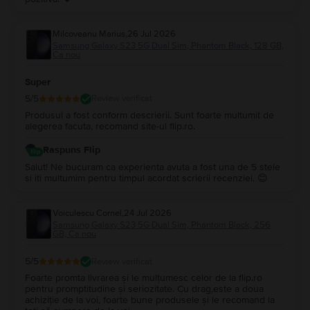
Milcoveanu Marius
,
26 Jul 2026
Samsung Galaxy S23 5G Dual Sim, Phantom Black, 128 GB,
Ca nou
Super
5
/5
Review verificat
Produsul a fost conform descrierii. Sunt foarte multumit de
alegerea facuta, recomand site-ul flip.ro.
Raspuns Flip
Salut! Ne bucuram ca experienta avuta a fost una de 5 stele
si iti multumim pentru timpul acordat scrierii recenziei. 😊
Voiculescu Cornel
,
24 Jul 2026
Samsung Galaxy S23 5G Dual Sim, Phantom Black, 256
GB, Ca nou
5
/5
Review verificat
Foarte promta livrarea și le mulțumesc celor de la flip.ro
pentru promptitudine și seriozitate. Cu drag,este a doua
achiziție de la voi, foarte bune produsele și le recomand la