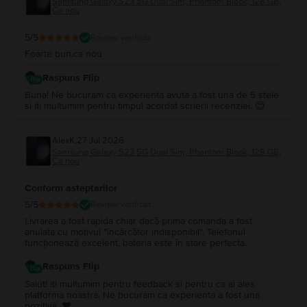
Samsung Galaxy S23 5G Dual Sim, Phantom Black, 128 GB,
Ca nou
5
/5
Review verificat
Foarte bun,ca nou
Raspuns Flip
Buna! Ne bucuram ca experienta avuta a fost una de 5 stele
si iti multumim pentru timpul acordat scrierii recenziei. 😊
AlexK
,
27 Jul 2026
Samsung Galaxy S23 5G Dual Sim, Phantom Black, 128 GB,
Ca nou
Conform asteptarilor
5
/5
Review verificat
Livrarea a fost rapida chiar dacă prima comanda a fost
anulata cu motivul "încărcător indisponibil". Telefonul
funcționează excelent, bateria este în stare perfecta.
Raspuns Flip
Salut! Iti multumim pentru feedback si pentru ca ai ales
platforma noastra. Ne bucuram ca experienta a fost una
pozitiva. ❤️