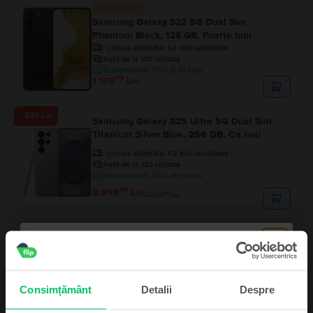
Stoc limitat
Samsung Galaxy S22 5G Dual Sim
Phantom Black, 128 GB, Foarte bun
Livrare estimata:
1-2 zile lucratoare
Rate de la 100 lei/luna
Economisesti 770 Lei vs Nou
99
1.199
Lei
- 240 Lei
Samsung Galaxy S25 Ultra 5G Dual Sim
Titanium Silver Blue, 256 GB, Ca nou
Livrare estimata:
1-2 zile lucratoare
Rate de la 333 lei/luna
Economisesti 700 Lei vs Nou
99
3.999
Lei
99
4.239
Lei
Consimțământ
Detalii
Despre