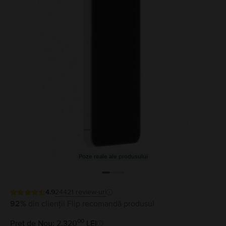
Poze reale ale produsului
4.9
24421
review-uri
92%
din clienții Flip recomandă produsul
00
Preț de Nou: 2.320
LEI