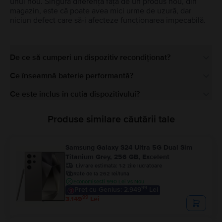
unul nou. Singura diferență față de un produs nou, din
magazin, este că poate avea mici urme de uzură, dar
niciun defect care să-i afecteze funcționarea impecabilă.
De ce să cumperi un dispozitiv recondiționat?
Ce înseamnă baterie performantă?
Ce este inclus în cutia dispozitivului?
Produse similare căutării tale
Samsung Galaxy S24 Ultra 5G Dual Sim
Titanium Grey, 256 GB, Excelent
Livrare estimata:
1-2 zile lucratoare
Rate de la 262 lei/luna
Economisesti 990 Lei vs Nou
99
Pret cu Genius: 2.949
Lei
99
3.149
Lei