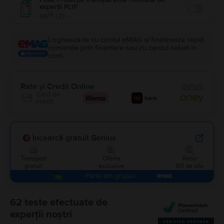
experții FLIP
Enable
99
69
LEI
Logheaza-te cu contul eMAG si finalizeaza rapid
comanda prin finantare sau cu cardul salvat in
cont.
Rate și Credit Online
detalii
Card de
credit
Încearcă gratuit Genius
Transport
Oferte
Retur
gratuit
exclusive
60 de zile
Parte din grupul
62 teste efectuate de
experții noștri