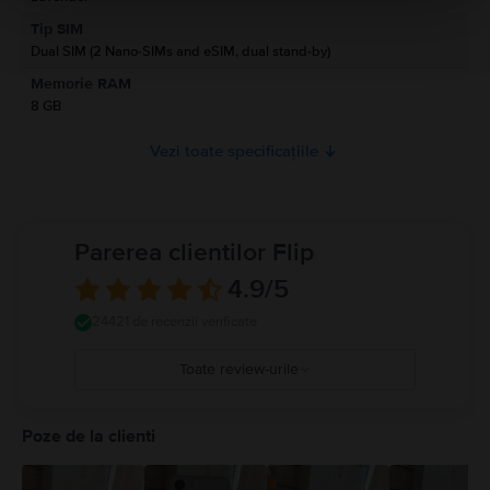
telefonului se face rapid și sigur. Galaxy S23 5G Dual Sim este, fără îndoială
Informatii privind avertismentele de siguranta cu privire la produs.
Tip SIM
un smartphone premium, care combină tehnologia de ultimă generație cu
A se citi manualul
Dual SIM (2 Nano-SIMs and eSIM, dual stand-by)
un design elegant. Îl poți cumpăra de la Flip la un preț mai mic, dar cu
aceleași beneficii pe care le iubești, adică garanție, retur gratuit și
Memorie RAM
posibilitatea de a-l achita în rate.
8 GB
Vezi toate specificațiile
Parerea clientilor Flip
4.9
/5
24421 de recenzii verificate
Toate review-urile
5
4
Poze de la clienti
3
2