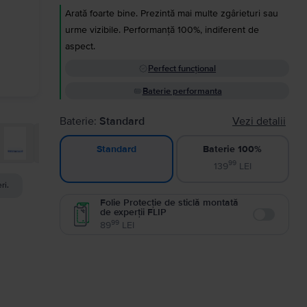
Arată foarte bine. Prezintă mai multe zgârieturi sau
urme vizibile. Performanță 100%, indiferent de
aspect.
Perfect funcțional
Baterie performanta
Baterie:
Standard
Vezi detalii
Baterie 100%
Standard
99
139
LEI
ri.
Folie Protecție de sticlă montată
de experții FLIP
Enable
99
89
LEI