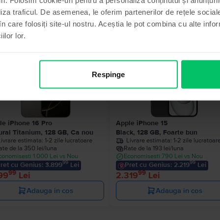
liza traficul. De asemenea, le oferim partenerilor de rețele sociale
Produse similare căutării tale
în care folosiți site-ul nostru. Aceștia le pot combina cu alte info
ilor lor.
Ultimul în stoc
Respinge
le iPhone 16 Pro
Apple iPhone 15
ural Titanium, 128 GB, Ca nou
Black, 128 GB, Foarte bun
Livrare estimata:
1-2 zile lucratoare
Livrare estimata:
1-2 zile lucratoar
ate de la 350 lei/luna
Rate de la 193 lei/luna
conomisesti 1.000 Lei vs Nou
Economisesti 790 Lei vs Nou
99
99
ret cu Genius: 3.899
Lei
Pret cu Genius: 2.219
Lei
99
99
99
Lei
2.319
Lei
Adauga in cos
Adauga in cos