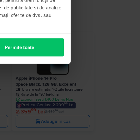
, de publicitate și de analize
rmații oferite de dvs. sau
- 100 Lei
Permite toate
Apple iPhone 14 Pro
Space Black, 128 GB, Excelent
e
Livrare estimata:
1-2 zile lucratoare
Rate de la 197 lei/luna
Economisesti 1.400 Lei vs Nou
99
Pret cu Genius: 2.209
Lei
99
2.359
Lei
99
2.459
Lei
Adauga in cos