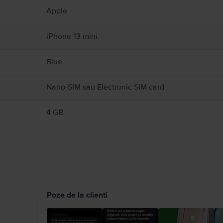
Apple
l, sticlă și plastic și include componente electronice sensibile. iPhone-ul și bateria 
 iPhone cu ecranul crăpat, deoarece poate cauza vătămări. Dacă vă îngrijorează zgâri
poate distrage atenția și poate cauza situații periculoase (de exemplu, evitați să ascu
iPhone 13 mini
regulile care interzic sau restricționează utilizarea dispozitivelor mobile sau a căști
ctrice, vătămări personale sau daune pentru iPhone sau alte proprietăți. Detalii comp
Blue
Nano-SIM sau Electronic SIM card
4 GB
Poze de la clienti