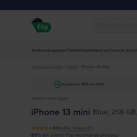
Telefoane
Laptopuri
Tablete
Smartwatch-uri
Console jocuri
Telefoane mobile
Apple
/
iPhone 13 mini
/
Cu până la 40% mai ieftin
Telefon mobil Apple
iPhone 13 mini
Blue, 256 GB
4.9
24392
review-uri
89%
din clienții Flip recomandă produsul