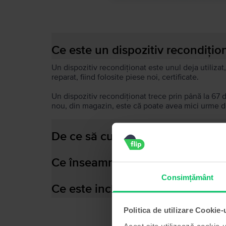
Ce este un dispozitiv recondițio
Un dispozitiv recondiționat este unul deja utilizat,
reparat, fiind folosite piese noi, certificate.
Un dispozitiv recondiționat trece prin până la 67 
nou, din magazin, este că poate avea mici urme de
De ce să cumperi un dispozitiv 
Ce înseamnă baterie performant
Consimțământ
Ce este inclus în cutia dispozitiv
Politica de utilizare Cookie-
Acest site utilizează cookie-u