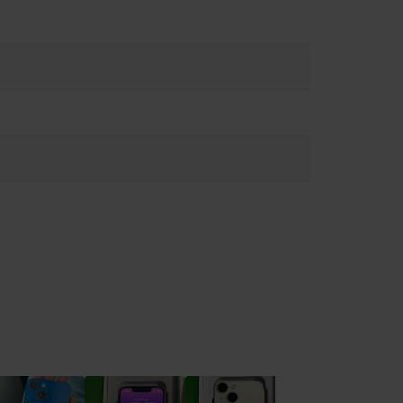
sa se pot deteriora dacă sunt scăpate, arse, înțepate sau
erea suprafeței iPhone-ului, se recomandă utilizarea unei huse
ltați muzică în căști în timp de mergeți pe bicicletă și evitați
lor. Utilizarea de cabluri sau adaptoare deteriorate sau
lete la
https://support.apple.com/ro-