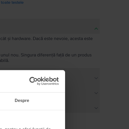
 toate testele
e, cât și hardware. Dacă este nevoie, acesta este
a unul nou. Singura diferență față de un produs
bilă.
Despre
, pentru a oferi funcții de