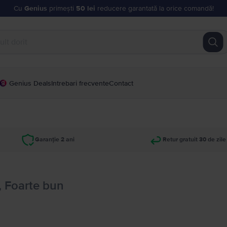
Cu
Genius
primești
50 lei
reducere garantată la orice comandă!
Genius Deals
Intrebari frecvente
Contact
Garanție 2 ani
Retur gratuit 30 de zile
, Foarte bun