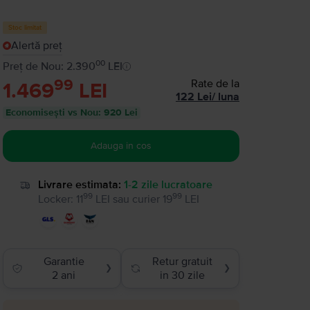
Stoc limitat
Alertă preț
00
Preț de Nou: 2.390
LEI
99
Rate de la
1.469
LEI
122
Lei
/
luna
Economisești vs Nou
:
920 Lei
Adauga in cos
Livrare estimata:
1-2 zile lucratoare
99
99
Locker
:
11
LEI
sau
curier
19
LEI
Garantie
Retur gratuit
❯
❯
2 ani
in 30 zile