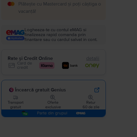
Plătește cu Mastercard și poți câștiga o
vacanță!
Logheaza-te cu contul eMAG si
finalizeaza rapid comanda prin
finantare sau cu cardul salvat in cont.
Rate și Credit Online
detalii
Card de
credit
Încearcă gratuit Genius
Transport
Oferte
Retur
gratuit
exclusive
60 de zile
Parte din grupul