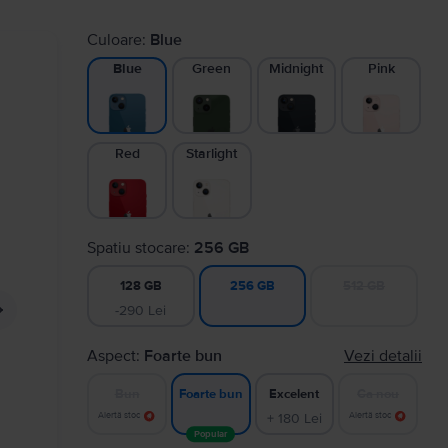
Culoare:
Blue
Green
Midnight
Pink
Blue
Red
Starlight
Spatiu stocare:
256 GB
128 GB
512 GB
256 GB
-290 Lei
Aspect:
Foarte bun
Vezi detalii
Bun
Excelent
Ca nou
Foarte bun
Alertă stoc
+ 180 Lei
Alertă stoc
Popular