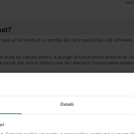
Vezi
nat?
 care a fost verificat cu atenție de către specialiști, atât softwar
de teste de calitate pentru a ajunge să funcționeze exact la fel c
 uzură, dar niciun defect care să-i afecteze funcționarea impeca
recondiționat?
ă?
Detalii
ului?
uri
ri. Folosim cookie-uri pentru a personaliza conținutul și anunțurile