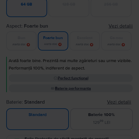
128 GB
256 GB
64 GB
Aspect:
Foarte bun
Vezi detalii
Bun
Excelent
Ca nou
Foarte bun
Alertă stoc
Alertă stoc
Alertă stoc
Alertă stoc
Arată foarte bine. Prezintă mai multe zgârieturi sau urme vizibile.
Performanță 100%, indiferent de aspect.
Perfect funcțional
Baterie performanta
Baterie:
Standard
Vezi detalii
Baterie 100%
Standard
99
129
LEI
Folie Protecție de sticlă montată de experții