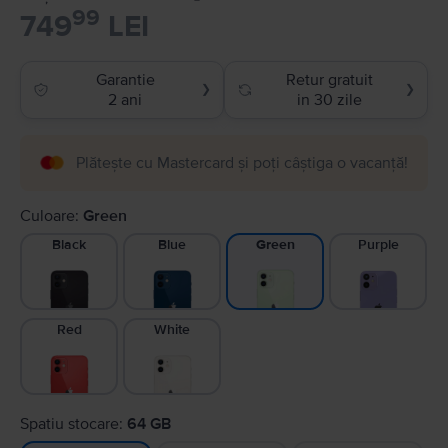
99
749
LEI
Garantie
Retur gratuit
❯
❯
2 ani
in 30 zile
Plătește cu Mastercard și poți câștiga o vacanță!
Culoare:
Green
Black
Blue
Purple
Green
Red
White
Spatiu stocare:
64 GB