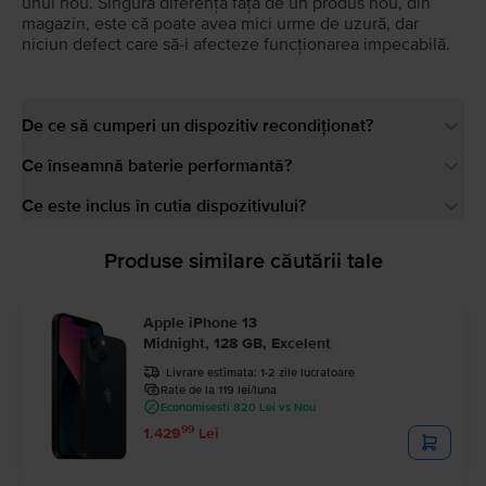
unul nou. Singura diferență față de un produs nou, din
magazin, este că poate avea mici urme de uzură, dar
niciun defect care să-i afecteze funcționarea impecabilă.
De ce să cumperi un dispozitiv recondiționat?
Ce înseamnă baterie performantă?
Ce este inclus în cutia dispozitivului?
Produse similare căutării tale
Apple iPhone 13
Midnight, 128 GB, Excelent
Livrare estimata:
1-2 zile lucratoare
Rate de la 119 lei/luna
Economisesti 820 Lei vs Nou
99
1.429
Lei