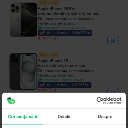
Stoc limitat
Apple iPhone 16 Pro
Natural Titanium, 128 GB, Ca nou
Livrare estimata:
1-2 zile lucratoare
Rate de la 350 lei/luna
Economisesti 1.000 Lei vs Nou
99
Pret cu Genius: 3.899
Lei
99
4.199
Lei
Stoc limitat
Apple iPhone 15
Black, 128 GB, Foarte bun
Livrare estimata:
1-2 zile lucratoare
Rate de la 193 lei/luna
Economisesti 790 Lei vs Nou
99
Pret cu Genius: 2.219
Lei
99
2.319
Lei
Consimțământ
Detalii
Despre