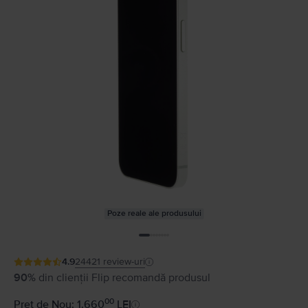
Poze reale ale produsului
4.9
24421
review-uri
90%
din clienții Flip recomandă produsul
00
Preț de Nou: 1.660
LEI