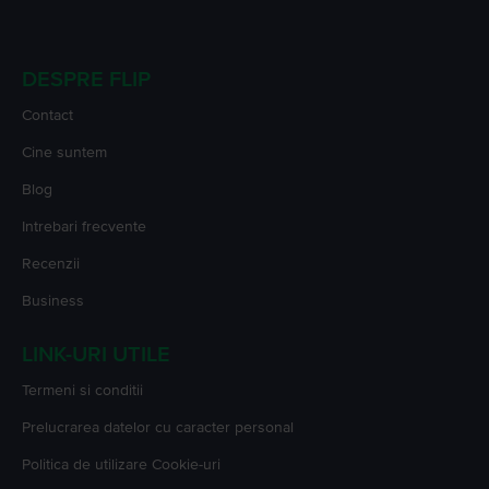
ofertele bune se evaporă cât ai zice FLIP!
DESPRE FLIP
Contact
Cine suntem
Blog
Intrebari frecvente
Recenzii
Business
LINK-URI UTILE
Termeni si conditii
Prelucrarea datelor cu caracter personal
Politica de utilizare Cookie-uri