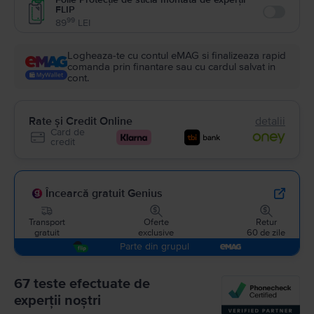
FLIP
Enable
99
89
LEI
Logheaza-te cu contul eMAG si finalizeaza rapid
comanda prin finantare sau cu cardul salvat in
cont.
Rate și Credit Online
detalii
Card de
credit
Încearcă gratuit Genius
Transport
Oferte
Retur
gratuit
exclusive
60 de zile
Parte din grupul
67 teste efectuate de
experții noștri