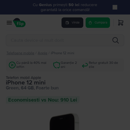
Cu
Genius
primești
50 lei
reducere
garantată la orice comandă!
Vinde
Cumpara
Telefoane mobile
/
Apple
/
iPhone 12 mini
Cu până la 40% mai
Garanție 2
Retur gratuit 30 de
ieftin
ani
zile
Telefon mobil Apple
iPhone 12 mini
Green, 64 GB, Foarte bun
Economisesti vs Nou: 910 Lei