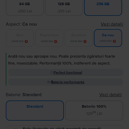
64 GB
128 GB
256 GB
-250 Lei
-210 Lei
Aspect:
Ca nou
Vezi detalii
Bun
Foarte bun
Excelent
Ca nou
Alertă stoc
Alertă stoc
Alertă stoc
Alertă stoc
Arată nou sau aproape nou. Poate prezenta zgârieturi foarte
fine, insesizabile. Performanță 100%, indiferent de aspect.
Perfect funcțional
Baterie performanta
Baterie:
Standard
Vezi detalii
Baterie 100%
Standard
99
129
LEI
Folie Protecție de sticlă montată de experții