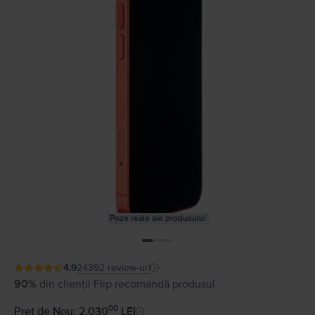
Poze reale ale produsului
4.9
24392
review-uri
90%
din clienții Flip recomandă produsul
00
Preț de Nou: 2.030
LEI