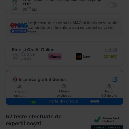
FLIP
Enable
99
89
LEI
Logheaza-te cu contul eMAG si finalizeaza rapid
comanda prin finantare sau cu cardul salvat in
cont.
Rate și Credit Online
detalii
Card de
credit
Încearcă gratuit Genius
Transport
Oferte
Retur
gratuit
exclusive
60 de zile
Parte din grupul
67 teste efectuate de
experții noștri