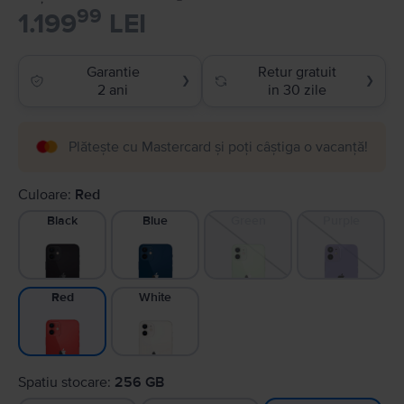
99
1.199
LEI
Garantie
Retur gratuit
❯
❯
2 ani
in 30 zile
Plătește cu Mastercard și poți câștiga o vacanță!
Culoare:
Red
Black
Blue
Green
Purple
White
Red
Spatiu stocare:
256 GB