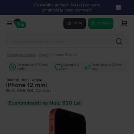
Cu
Genius
primești
50 lei
reducere
garantată la orice comandă!
Vinde
Cumpara
Telefoane mobile
/
Apple
/
iPhone 12 mini
Cu până la 40% mai
Garanție 2
Retur gratuit 30 de
ieftin
ani
zile
Telefon mobil Apple
iPhone 12 mini
Red, 256 GB, Ca nou
Economisesti vs Nou: 830 Lei