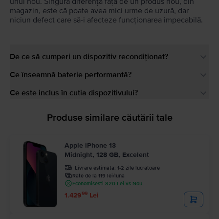
unul nou. Singura diferență față de un produs nou, din
magazin, este că poate avea mici urme de uzură, dar
niciun defect care să-i afecteze funcționarea impecabilă.
De ce să cumperi un dispozitiv recondiționat?
Ce înseamnă baterie performantă?
Ce este inclus în cutia dispozitivului?
Produse similare căutării tale
Apple iPhone 13
Midnight, 128 GB, Excelent
Livrare estimata:
1-2 zile lucratoare
Rate de la 119 lei/luna
Economisesti 820 Lei vs Nou
99
1.429
Lei