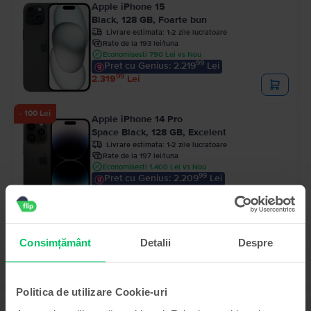
Apple iPhone 15
Black, 128 GB, Foarte bun
Livrare estimata:
1-2 zile lucratoare
Rate de la 193 lei/luna
Economisesti 790 Lei vs Nou
99
Pret cu Genius: 2.219
Lei
99
2.319
Lei
- 100 Lei
Apple iPhone 14 Pro
Space Black, 128 GB, Excelent
Livrare estimata:
1-2 zile lucratoare
Rate de la 197 lei/luna
Economisesti 1.400 Lei vs Nou
99
Pret cu Genius: 2.209
Lei
99
2.359
Lei
99
2.459
Lei
Consimțământ
Detalii
Despre
Politica de utilizare Cookie-uri