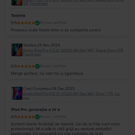
Pro 4 12.9" (2020) 4th Gen
pe care ți-o dorești în mai multe rate, fără
GB, Foarte bun
dobândă, cu cardul de credit. Verifică
aici
care sunt cardurile acceptate
pentru a cumpăra un
iPad Pro 4 (2020)
în rate.
Tableta
Pe
Flip.ro
, ofertele la
iPad Pro 12.9" (2020) 4th Gen
sunt generoase și
5
/5
Review verificat
dinamice, la prețuri mai mult decât avantajoase pentru bugetul tău.
Produsul arata foarte bine si se comporta corect
Teodora
,
25 Nov 2024
Apple iPad Pro 4 12.9" (2020) 4th Gen Wifi, Space Gray, 1 TB,
Foarte bun
5
/5
Review verificat
Merge perfect, nu vad nici o zgarietura
Cristi Ciuculescu
,
08 Dec 2025
Apple iPad Pro 4 12.9" (2020) 4th Gen Wifi, Silver, 1 TB, Ca
nou
iPad Pro generația a IV a
5
/5
Review verificat
Suntem foarte încântați de tabletă. Cei de la Filip sunt niște
profesioniști. Mi-a plăcut câtă grijă au dedicat ambalării
produsului. Cu siguranță voi mai cumpăra de la ei.