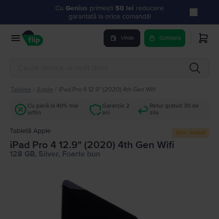
Cu
Genius
primești
50 lei
reducere
garantată la orice comandă!
Vinde
Cumpara
Tablete
/
Apple
/
iPad Pro 4 12.9" (2020) 4th Gen Wifi
Cu până la 40% mai
Garanție 2
Retur gratuit 30 de
ieftin
ani
zile
Tabletă Apple
Stoc limitat
iPad Pro 4 12.9" (2020) 4th Gen Wifi
128 GB, Silver, Foarte bun