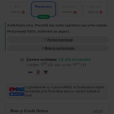
Bun
Excelent
Ca nou
Foarte bun
Alertă stoc
Alertă stoc
Alertă stoc
Popular
Arată foarte bine. Prezintă mai multe zgârieturi sau urme vizibile.
Performanță 100%, indiferent de aspect.
Perfect funcțional
Baterie performanta
Livrare estimata:
1-2 zile lucratoare
99
99
Locker
:
11
LEI
sau
curier
19
LEI
Logheaza-te cu contul eMAG si finalizeaza rapid
comanda prin finantare sau cu cardul salvat in
cont.
Rate și Credit Online
detalii