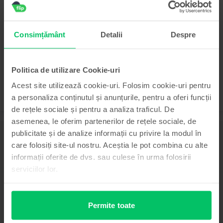
Apple iPad 10.2” (2021) 9th Gen Cellular
64 GB, Silver, Excelent
Livrare estimata:
1-2 zile lucratoare
Consimțământ
Detalii
Despre
Rate de la 102 lei/luna
99
1.229
Lei
Politica de utilizare Cookie-uri
Acest site utilizează cookie-uri. Folosim cookie-uri pentru
a personaliza conținutul și anunțurile, pentru a oferi funcții
de rețele sociale și pentru a analiza traficul. De
asemenea, le oferim partenerilor de rețele sociale, de
publicitate și de analize informații cu privire la modul în
Descriere
care folosiți site-ul nostru. Aceștia le pot combina cu alte
Tabletă Apple iPad Pro 4 12.9" (2020) 4th Gen Wifi, 128 GB, Silver,
informații oferite de dvs. sau culese în urma folosirii
Foarte bun
serviciilor lor.
Apple iPad Pro 4 12.9" (2020) 4th Gen Wi-Fi
este o tabletă ce redefinește
conceptul de tehnologie portabilă. Fiind o combinație perfectă între
eleganță, performanță și inovație, tableta
Apple iPad Pro 4 12.9" (2020) 4th
Gen
este destinată să impresioneze și să îți îmbunătățească fiecare aspect
Permite toate
al vieții digitale.
Ecranul său uimitor, de 12,9 inch, oferă imagini de o claritate incredibilă, cu
Vezi mai mult