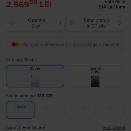
99
Rate de la
2.569
LEI
214
Lei
/
luna
Garantie
Retur gratuit
❯
❯
2 ani
in 30 zile
Plătește cu Mastercard și poți câștiga o vacanță!
Culoare:
Silver
Space
Silver
Gray
Spatiu stocare:
128 GB
256 GB
512 GB
1 TB
128 GB
Aspect:
Foarte bun
Vezi detalii