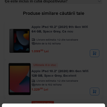
Ce este inclus în cutia dispozitivului?
Produse similare căutării tale
Apple iPad 10.2” (2021) 9th Gen Wifi
64 GB, Space Gray, Ca nou
Livrare estimata:
1-2 zile lucratoare
Rate de la 92 lei/luna
99
1.099
Lei
Ultimele 4 in stoc
Apple iPad 10.2" (2020) 8th Gen Wifi
128 GB, Space Gray, Excelent
Livrare estimata:
1-2 zile lucratoare
Rate de la 102 lei/luna
99
1.229
Lei
Ultimul în stoc