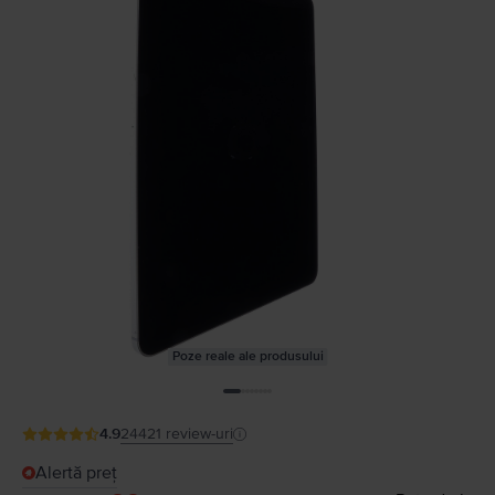
Poze reale ale produsului
4.9
24421
review-uri
Alertă preț