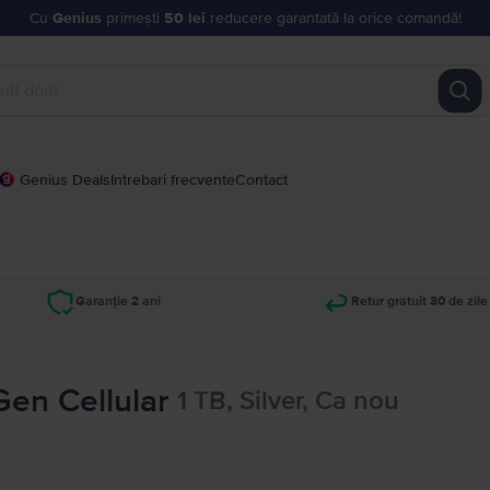
Cu
Genius
primești
50 lei
reducere garantată la orice comandă!
Genius Deals
Intrebari frecvente
Contact
Garanție 2 ani
Retur gratuit 30 de zile
 Gen Cellular
1 TB, Silver, Ca nou