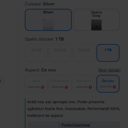
Culoare:
Silver
Space
Silver
Gray
Spatiu stocare:
1 TB
64 GB
256 GB
512 GB
1 TB
Aspect:
Ca nou
Vezi detalii
Bun
Foarte bun
Excelent
Ca nou
Alertă stoc
Alertă stoc
Alertă stoc
Alertă stoc
Arată nou sau aproape nou. Poate prezenta
zgârieturi foarte fine, insesizabile. Performanță 100%,
indiferent de aspect.
Perfect funcțional