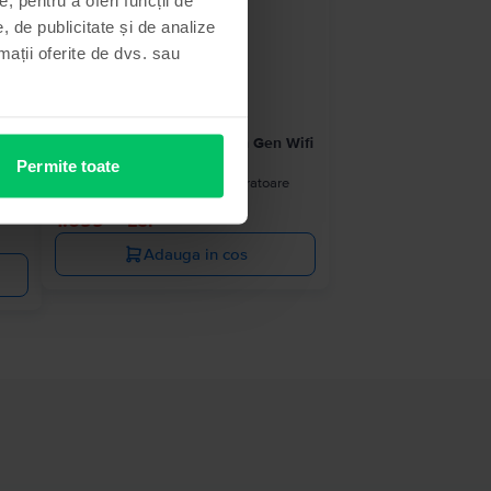
mitat
, de publicitate și de analize
rmații oferite de dvs. sau
Apple iPad 10.2” (2021) 9th Gen Wifi
64 GB, Silver, Ca nou
Permite toate
Livrare estimata:
1-2 zile lucratoare
Rate de la 92 lei/luna
e
99
1.099
Lei
Adauga in cos