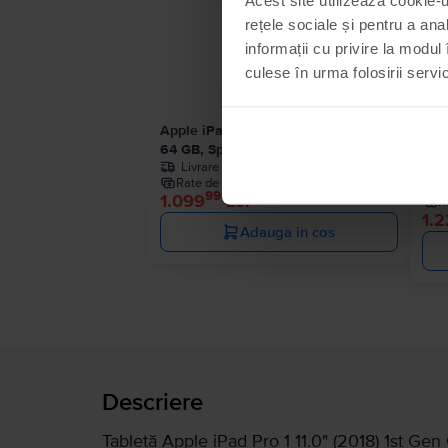
rețele sociale și pentru a ana
informații cu privire la modul 
culese în urma folosirii servici
Apple iPad 10.2” (2021) 9th Gen Wifi
App
64 GB, Space Gray, Ca nou
Cell
Livrare estimata:
1-2 zile lucratoare
64 G
Rate de la 92 lei/luna
99
1.099
Lei
R
1.
Adauga in cos
Descriere
Tabletă Apple iPad Pro 1 11.0" (2018) 1st Gen 