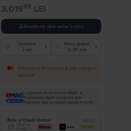
99
3.019
LEI
Anunță-mă când revine în stoc!
Garantie
Retur gratuit
❯
❯
2 ani
in 30 zile
Plătește cu Mastercard și poți câștiga o
vacanță!
Logheaza-te cu contul eMAG si
finalizeaza rapid comanda prin
finantare sau cu cardul salvat in cont.
Rate și Credit Online
detalii
Card de
credit