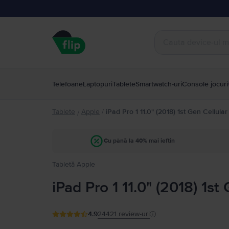
Telefoane
Laptopuri
Tablete
Smartwatch-uri
Console jocuri
Tablete
Apple
/
iPad Pro 1 11.0" (2018) 1st Gen Cellular
/
Cu până la 40% mai ieftin
Tabletă Apple
iPad Pro 1 11.0" (2018) 1st
4.9
24421
review-uri