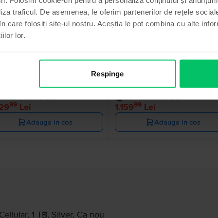
Ultimul în stoc
Stoc li
liza traficul. De asemenea, le oferim partenerilor de rețele sociale
în care folosiți site-ul nostru. Aceștia le pot combina cu alte info
ilor lor.
le iPad 10.2” (2021) 9th Gen
Apple iPad 10.2” (2021) 9th Gen
ular
Cellular
Respinge
B, Silver, Excelent
64 GB, Space Gray, Foarte bun
Livrare estimata:
1-2 zile lucratoare
Livrare estimata:
1-2 zile lucratoar
ate de la 102 lei/luna
Rate de la 97 lei/luna
99
99
229
Lei
1.159
Lei
Adauga in cos
Adauga in cos
Cellular, 1 TB, Silver, Ca nou