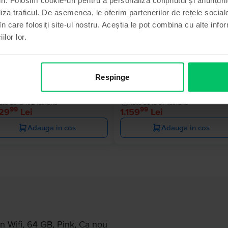
Ultimul în stoc
Stoc li
liza traficul. De asemenea, le oferim partenerilor de rețele sociale
în care folosiți site-ul nostru. Aceștia le pot combina cu alte info
ilor lor.
le iPad 10.2” (2021) 9th Gen
Apple iPad 10.2” (2021) 9th Gen
ular
Cellular
Respinge
B, Silver, Excelent
64 GB, Space Gray, Foarte bun
Livrare estimata:
1-2 zile lucratoare
Livrare estimata:
1-2 zile lucratoar
ate de la 102 lei/luna
Rate de la 97 lei/luna
99
99
229
Lei
1.159
Lei
Adauga in cos
Adauga in cos
n Wifi, 64 GB, Pink, Ca nou