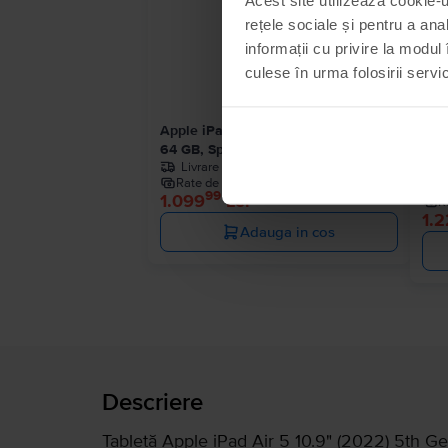
rețele sociale și pentru a ana
informații cu privire la modul 
culese în urma folosirii servici
Apple iPad 10.2” (2021) 9th Gen Wifi
App
64 GB, Space Gray, Ca nou
Cell
Livrare estimata:
1-2 zile lucratoare
64 G
Rate de la 92 lei/luna
99
1.099
Lei
R
1.
Adauga in cos
Descriere
Tabletă Apple iPad Air 5 10.9" (2022) 5th Ge