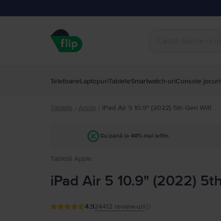
Telefoane
Laptopuri
Tablete
Smartwatch-uri
Console jocuri
Tablete
Apple
/
iPad Air 5 10.9" (2022) 5th Gen Wifi
/
Cu până la 40% mai ieftin
Tabletă Apple
iPad Air 5 10.9" (2022) 5t
4.9
24412
review-uri