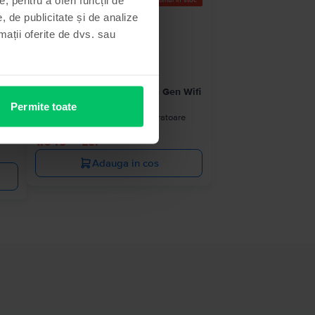
mitat
Ultimul în stoc
, de publicitate și de analize
rmații oferite de dvs. sau
Apple iPad 10.2” (2021) 9th Gen Wifi
64 GB, Silver, Excelent
Permite toate
Livrare estimata:
1-2 zile lucratoare
Rate de la 87 lei/luna
e
99
1.049
Lei
Adauga in cos