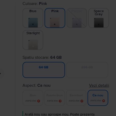
Culoare:
Pink
Blue
Purple
Space
Pink
Gray
Starlight
Spatiu stocare:
64 GB
256 GB
64 GB
Aspect:
Ca nou
Vezi detalii
Bun
Foarte bun
Excelent
Ca nou
Alertă stoc
Alertă stoc
Alertă stoc
Alertă stoc
Arată nou sau aproape nou. Poate prezenta