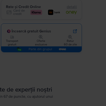
Rate și Credit Online
detalii
Card de
credit
Încearcă gratuit Genius
Transport
Oferte
Retur
gratuit
exclusive
60 de zile
Parte din grupul
te de experții noștri
în 67 de puncte, cu ajutorul unui