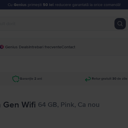
Cu
Genius
primești
50 lei
reducere garantată la orice comandă!
Genius Deals
Intrebari frecvente
Contact
Garanție 2 ani
Retur gratuit 30 de zile
h Gen Wifi
64 GB, Pink, Ca nou