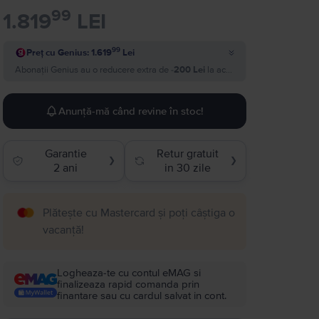
99
1.819
LEI
99
Preț cu Genius: 1.619
Lei
Abonații Genius au o reducere extra de
-200 Lei
la acest produs si plătesc
1.
Anunță-mă când revine în stoc!
Garantie
Retur gratuit
❯
❯
2 ani
in 30 zile
Plătește cu Mastercard și poți câștiga o
vacanță!
Logheaza-te cu contul eMAG si
finalizeaza rapid comanda prin
finantare sau cu cardul salvat in cont.