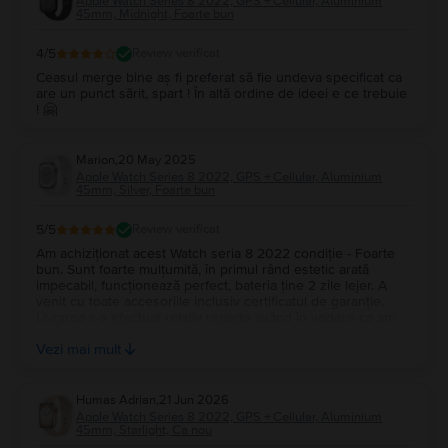
Apple Watch Series 8 2022, GPS + Cellular, Aluminium
45mm, Midnight, Foarte bun
4
/5
Review verificat
Ceasul merge bine aș fi preferat să fie undeva specificat ca
are un punct sărit, spart ! În altă ordine de ideei e ce trebuie
! 🤗
Marion
,
20 May 2025
Apple Watch Series 8 2022, GPS + Cellular, Aluminium
45mm, Silver, Foarte bun
5
/5
Review verificat
Am achiziționat acest Watch seria 8 2022 condiție - Foarte
bun. Sunt foarte mulțumită, în primul rând estetic arată
impecabil, funcționează perfect, bateria ține 2 zile lejer. A
venit cu toate accesoriile inclusiv certificatul de garanție.
Livrarea s-a efectuat relativ repede având în vedere ca am
dat comandă în timpul sărbătorilor. Mulțumesc echipei Flip!
Vezi mai mult
Recomand cu drag!!
Humas Adrian
,
21 Jun 2026
Apple Watch Series 8 2022, GPS + Cellular, Aluminium
45mm, Starlight, Ca nou