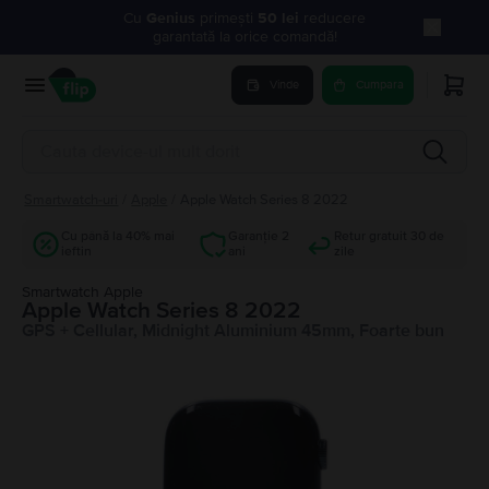
Cu
Genius
primești
50 lei
reducere
garantată la orice comandă!
Vinde
Cumpara
Smartwatch-uri
/
Apple
/
Apple Watch Series 8 2022
Cu până la 40% mai
Garanție 2
Retur gratuit 30 de
ieftin
ani
zile
Smartwatch Apple
Apple Watch Series 8 2022
GPS + Cellular, Midnight Aluminium 45mm, Foarte bun