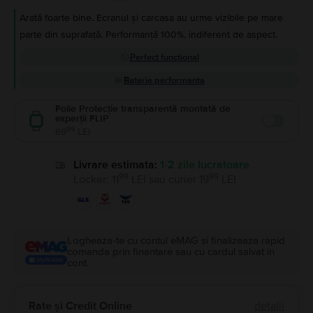
Arată foarte bine. Ecranul și carcasa au urme vizibile pe mare
parte din suprafață. Performanță 100%, indiferent de aspect.
Perfect funcțional
Baterie performanta
Folie Protecție transparentă montată de
experții FLIP
Enable
99
69
LEI
Livrare estimata:
1-2 zile lucratoare
99
99
Locker
:
11
LEI
sau
curier
19
LEI
Logheaza-te cu contul eMAG si finalizeaza rapid
comanda prin finantare sau cu cardul salvat in
cont.
Rate și Credit Online
detalii