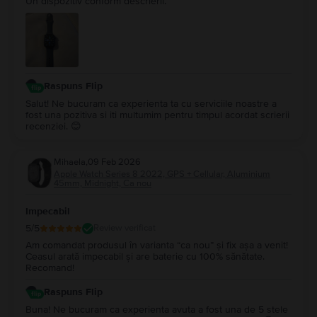
Un dispozitiv conform descrierii.
Raspuns Flip
Salut! Ne bucuram ca experienta ta cu serviciile noastre a
fost una pozitiva si iti multumim pentru timpul acordat scrierii
recenziei. 😊
Mihaela
,
09 Feb 2026
Apple Watch Series 8 2022, GPS + Cellular, Aluminium
45mm, Midnight, Ca nou
Impecabil
5
/5
Review verificat
Am comandat produsul în varianta “ca nou” și fix așa a venit!
Ceasul arată impecabil și are baterie cu 100% sănătate.
Recomand!
Raspuns Flip
Buna! Ne bucuram ca experienta avuta a fost una de 5 stele