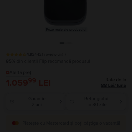
Poze reale ale produsului
4.9
24421
review-uri
85%
din clienții Flip recomandă produsul
Alertă preț
99
Rate de la
1.059
LEI
88
Lei
/
luna
Garantie
Retur gratuit
❯
❯
2 ani
in 30 zile
Plătește cu Mastercard și poți câștiga o vacanță!