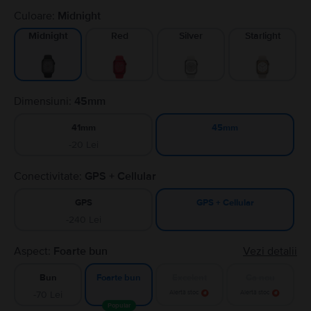
Culoare:
Midnight
Red
Silver
Starlight
Midnight
Dimensiuni:
45mm
41mm
45mm
-20 Lei
Conectivitate:
GPS + Cellular
GPS
GPS + Cellular
-240 Lei
Aspect:
Foarte bun
Vezi detalii
Bun
Excelent
Ca nou
Foarte bun
-70 Lei
Alertă stoc
Alertă stoc
Popular