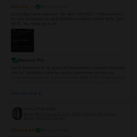
3
/5
Review verificat
La configurarea ceasului , am ales "CA NOU" ! Părerea mea ,
ca nou înseamnă să aibă sănătatea bateriei peste 90% . Are
85 % . Nu mi se pare ok .
Raspuns Flip
Salut! Recenzia ta ne ajuta sa imbunatatim constant serviciile
oferite. Sanatatea bateriei pentru produsele pe care le
comercializam poate fi oriunde intre 85%-100%, indiferent de
conditia estetica selectata, procentaj care asigura calitatea
dispozitivului si functionarea in conditii optime. De
asemenea, acest aspect este afisat in pagina fiecarui produs
Vezi mai mult
disponibil pe site-ul nostru.
Florin
,
21 Feb 2026
Apple Watch Series 8 2022, GPS + Cellular, Aluminium
45mm, Midnight, Ca nou
5
/5
Review verificat