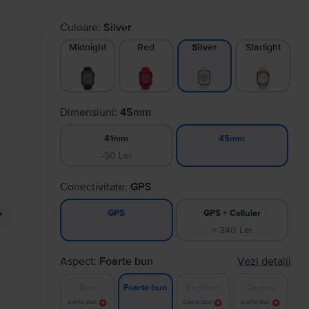
Culoare:
Silver
Midnight
Red
Starlight
Silver
Dimensiuni:
45mm
41mm
45mm
-50 Lei
Conectivitate:
GPS
GPS + Cellular
GPS
+ 240 Lei
Aspect:
Foarte bun
Vezi detalii
Bun
Excelent
Ca nou
Foarte bun
Alertă stoc
Alertă stoc
Alertă stoc