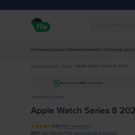
Telefoane
Laptopuri
Tablete
Smartwatch-uri
Console jocuri
Smartwatch-uri
Apple
/
Apple Watch Series 8 2022
/
Cu până la 40% mai ieftin
Smartwatch Apple
Apple Watch Series 8 20
4.9
24421
review-uri
89%
din clienții Flip recomandă produsul