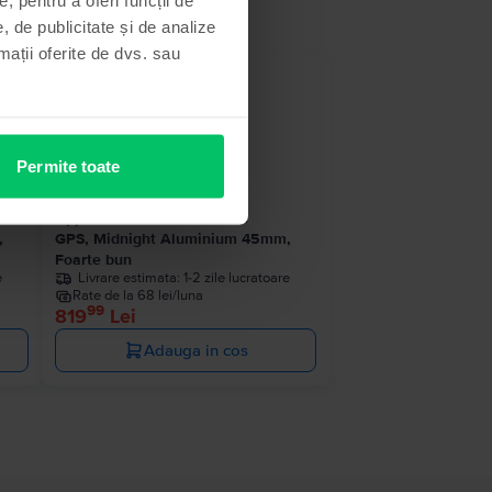
, de publicitate și de analize
rmații oferite de dvs. sau
Permite toate
Apple Watch Series 8 2022
,
GPS, Midnight Aluminium 45mm,
Foarte bun
e
Livrare estimata:
1-2 zile lucratoare
Rate de la 68 lei/luna
99
819
Lei
Adauga in cos