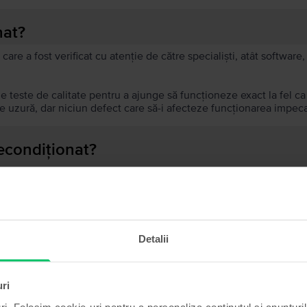
nat?
 care a fost verificat cu atenție de către specialiști, atât softwar
de teste de calitate pentru a ajunge să funcționeze exact la fel c
 uzură, dar niciun defect care să-i afecteze funcționarea impeca
recondiționat?
ă?
ului?
Detalii
uri
Produse similare căutării tale
ri. Folosim cookie-uri pentru a personaliza conținutul și anunțurile