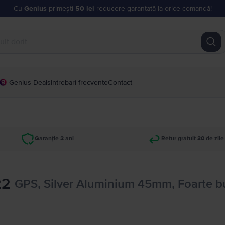
Cu
Genius
primești
50 lei
reducere garantată la orice comandă!
Genius Deals
Intrebari frecvente
Contact
Garanție 2 ani
Retur gratuit 30 de zile
22
GPS, Silver Aluminium 45mm, Foarte b