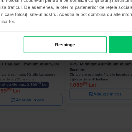
liza traficul. De asemenea, le oferim partenerilor de rețele sociale
în care folosiți site-ul nostru. Aceștia le pot combina cu alte info
ilor lor.
Respinge
le Watch Ultra 2 2023
Apple Watch Series 9 2023
 + Cellular, Titanium 49mm, Ca
GPS, Midnight Aluminium 45mm
Excelent
Livrare estimata:
1-2 zile lucratoare
Livrare estimata:
1-2 zile lucratoar
ate de la 205 lei/luna
Rate de la 91 lei/luna
99
99
1.089
Lei
ret cu Genius: 2.359
Lei
99
459
Lei
Adauga in cos
Adauga in cos