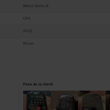
. și producătorul dispozitivului medical pentru informații specifice dispozitivului dv
Watch Series 8
h, anumite brățări ale sale și accesoriile magnetice de încărcare Apple Watch. Apple
.com/ro-ro/guide/watch/apdcf2ff54e9/11.0/watchos/11.0
GPS
2022
45mm
Poze de la clienti