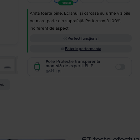
Popular
Arată foarte bine. Ecranul și carcasa au urme vizibile
pe mare parte din suprafață. Performanță 100%,
indiferent de aspect.
Perfect funcțional
Baterie performanta
Folie Protecție transparentă
montată de experții FLIP
Enable
99
69
LEI
ri.
67 teste efectua