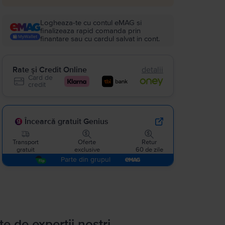
Logheaza-te cu contul eMAG si
finalizeaza rapid comanda prin
finantare sau cu cardul salvat in cont.
Rate și Credit Online
detalii
Card de
credit
Încearcă gratuit Genius
Transport
Oferte
Retur
gratuit
exclusive
60 de zile
Parte din grupul
te de experții noștri