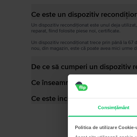
Ce este un dispozitiv recondițio
Un dispozitiv recondiționat este unul deja utilizat,
reparat, fiind folosite piese noi, certificate.
Un dispozitiv recondiționat trece prin până la 67 
nou, din magazin, este că poate avea mici urme de
De ce să cumperi un dispozitiv 
Ce înseamnă baterie performant
Ce este inclus în cutia dispozitiv
Consimțământ
Politica de utilizare Cookie-
Acest site utilizează cookie-u