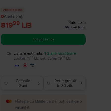
Ultimele 4 in stoc
Alertă preț
99
Rate de la
819
LEI
68
Lei
/
luna
Adauga in cos
Livrare estimata:
1-2 zile lucratoare
99
99
Locker
:
11
LEI
sau
curier
19
LEI
Garantie
Retur gratuit
❯
❯
2 ani
in 30 zile
Plătește cu Mastercard și poți câștiga o
vacanță!