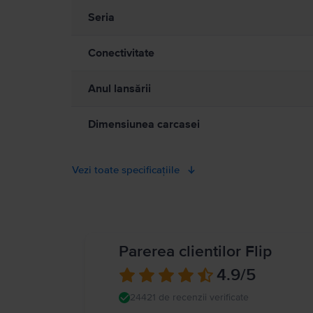
Watch dacă acesta devine neplăcut de cald. Consultați medicul dvs
Seria
sigură de separare între dispozitivul dvs. medical și Apple Watc
medicală profesională. Detalii complete la
https://support.apple
Conectivitate
Anul lansării
Dimensiunea carcasei
Vezi toate specificațiile
Parerea clientilor Flip
4.9
/5
24421 de recenzii verificate