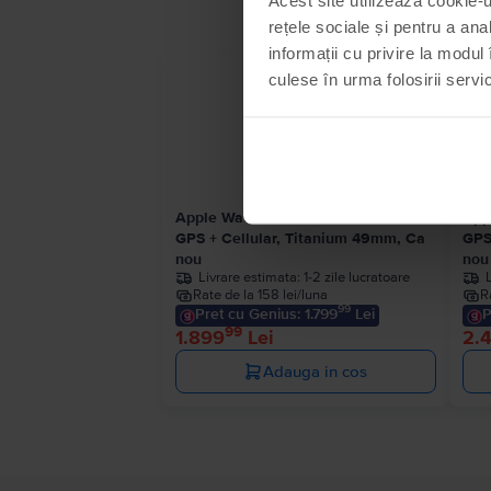
rețele sociale și pentru a ana
informații cu privire la modul 
culese în urma folosirii servici
Apple Watch Ultra 2022
App
GPS + Cellular, Titanium 49mm, Ca
GPS
nou
nou
Livrare estimata:
1-2 zile lucratoare
Rate de la 158 lei/luna
R
99
Pret cu Genius: 1.799
Lei
P
99
1.899
Lei
2.
Adauga in cos