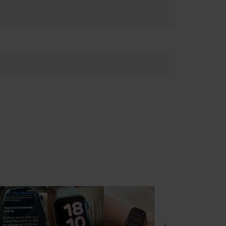
s. medical și pentru a afla dacă trebuie să păstrați o distanță
 Watch nu este un dispozitiv medical și nu poate înlocui o opinie