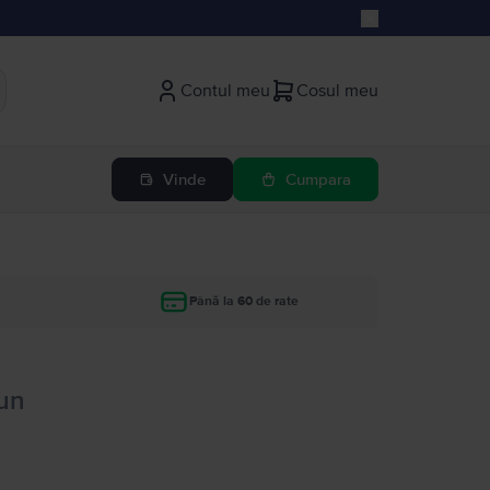
Contul meu
Cosul meu
Vinde
Cumpara
Până la 60 de rate
un