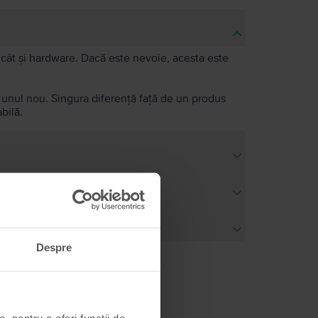
e, cât și hardware. Dacă este nevoie, acesta este
a unul nou. Singura diferență față de un produs
bilă.
Despre
, pentru a oferi funcții de