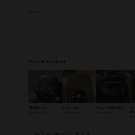
42mm
Poze de la clienti
Ghildus Stella
Peter Torok
Roșu Ovidiu Mihai
Dan
Sta
Alexandra
,
02 Jan 2026