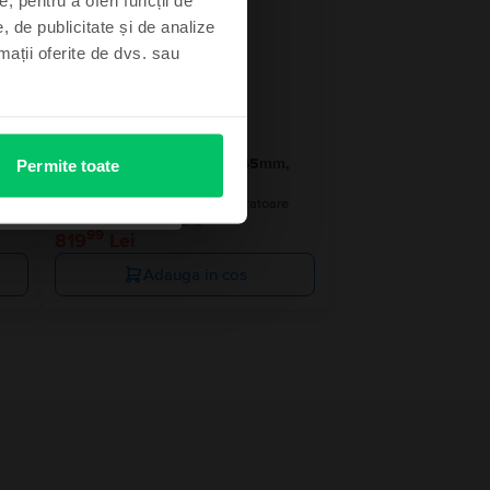
, de publicitate și de analize
rmații oferite de dvs. sau
Apple Watch Series 8 2022
,
GPS, Midnight Aluminium 45mm,
Permite toate
Foarte bun
e
Livrare estimata:
1-2 zile lucratoare
Rate de la 68 lei/luna
99
819
Lei
Adauga in cos