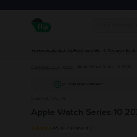
Telefoane
Laptopuri
Tablete
Smartwatch-uri
Console jocuri
Smartwatch-uri
Apple
/
Apple Watch Series 10 2024
/
Cu până la 40% mai ieftin
Smartwatch Apple
Apple Watch Series 10 2
4.9
24421
review-uri