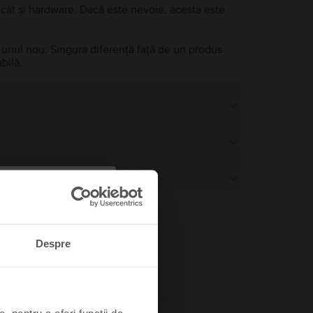
e, cât și hardware. Dacă este nevoie, acesta este
a unul nou. Singura diferență față de un produs
bilă.
Despre
, pentru a oferi funcții de