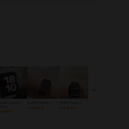
iela Cristina
Trofin Cosmin
Trofin Cosmin
Trofin Cosmin
Flo
dnic