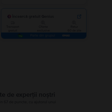
Încearcă gratuit Genius
Transport
Oferte
Retur
gratuit
exclusive
60 de zile
Parte din grupul
te de experții noștri
în 67 de puncte, cu ajutorul unui