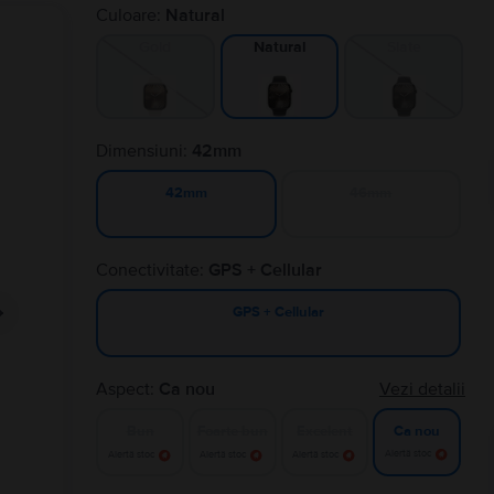
Culoare:
Natural
Gold
Slate
Natural
Dimensiuni:
42mm
46mm
42mm
Conectivitate:
GPS + Cellular
GPS + Cellular
Aspect:
Ca nou
Vezi detalii
Bun
Foarte bun
Excelent
Ca nou
Alertă stoc
Alertă stoc
Alertă stoc
Alertă stoc