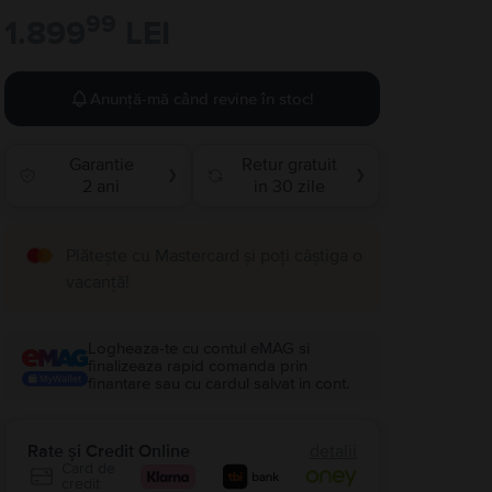
99
1.899
LEI
Anunță-mă când revine în stoc!
Garantie
Retur gratuit
❯
❯
2 ani
in 30 zile
Plătește cu Mastercard și poți câștiga o
vacanță!
Logheaza-te cu contul eMAG si
finalizeaza rapid comanda prin
finantare sau cu cardul salvat in cont.
Rate și Credit Online
detalii
Card de
credit