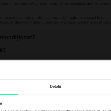
 care a fost verificat cu atenție de către specialiști, atât softwar
de teste de calitate pentru a ajunge să funcționeze exact la fel c
 uzură, dar niciun defect care să-i afecteze funcționarea impeca
recondiționat?
ă?
ului?
te și câștigă!
Detalii
Produse similare căutării tale
t poate fi al tău cu un pic
de noroc.
uri
ri. Folosim cookie-uri pentru a personaliza conținutul și anunțurile