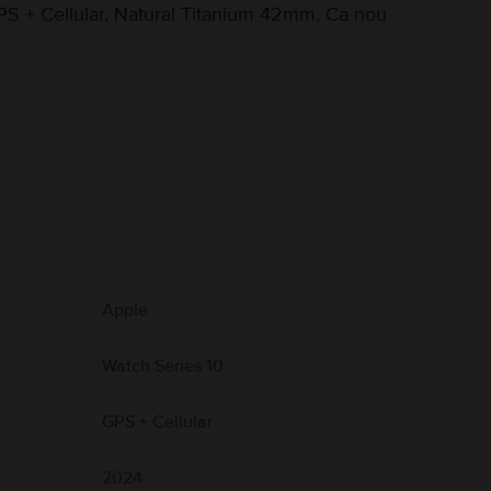
S + Cellular, Natural Titanium 42mm, Ca nou
Informatii producator
 produs.
deteriorat dacă este scăpat din mâini, ars, perforat sau strivit. Nu utilizați un Ap
Apple
oarece poate cauza vătămări personale. Evitați expunerea excesivă la praf sau la nisi
că aveți o condiție medicală care vă afectează capacitatea de a detecta căldura în a
. și producătorul dispozitivului medical pentru informații specifice dispozitivului dv
Watch Series 10
h, anumite brățări ale sale și accesoriile magnetice de încărcare Apple Watch. Apple
.com/ro-ro/guide/watch/apdcf2ff54e9/11.0/watchos/11.0
GPS + Cellular
2024