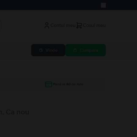
Contul meu
Cosul meu
Vinde
Cumpara
Până la 60 de rate
m, Ca nou