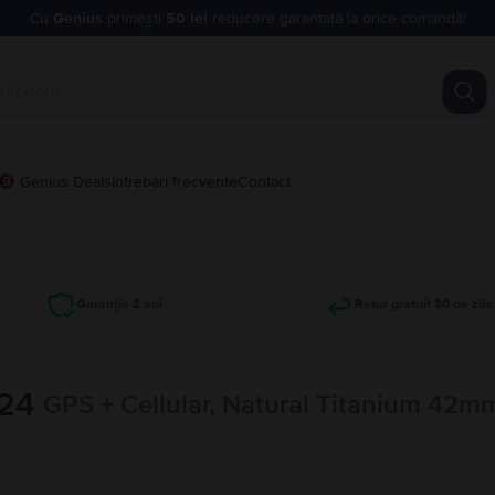
Cu
Genius
primești
50 lei
reducere garantată la orice comandă!
Genius Deals
Intrebari frecvente
Contact
Garanție 2 ani
Retur gratuit 30 de zile
024
GPS + Cellular, Natural Titanium 42m