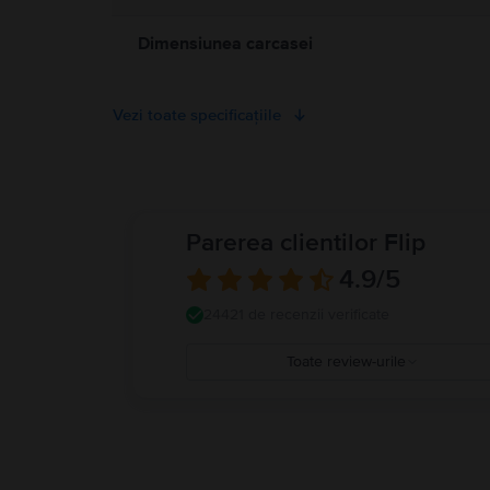
Dimensiunea carcasei
Vezi toate specificațiile
Parerea clientilor Flip
4.9
/5
24421 de recenzii verificate
Toate review-urile
5
4
3
2
1