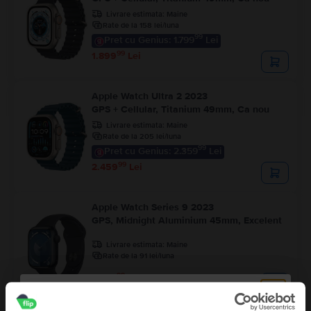
Livrare estimata:
Maine
Rate de la 158 lei/luna
99
Pret cu Genius: 1.799
Lei
99
1.899
Lei
Apple Watch Ultra 2 2023
GPS + Cellular, Titanium 49mm, Ca nou
Livrare estimata:
Maine
Rate de la 205 lei/luna
99
Pret cu Genius: 2.359
Lei
99
2.459
Lei
Apple Watch Series 9 2023
GPS, Midnight Aluminium 45mm, Excelent
Livrare estimata:
Maine
Rate de la 91 lei/luna
99
1.089
Lei