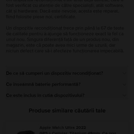
fost verificat cu atenție de către specialiști, atât software,
cât și hardware. Dacă este nevoie, acesta este reparat,
fiind folosite piese noi, certificate.
Un dispozitiv recondiționat trece prin până la 67 de teste
de calitate pentru a ajunge să funcționeze exact la fel ca
unul nou. Singura diferență față de un produs nou, din
magazin, este că poate avea mici urme de uzură, dar
niciun defect care să-i afecteze funcționarea impecabilă.
De ce să cumperi un dispozitiv recondiționat?
Ce înseamnă baterie performantă?
Ce este inclus în cutia dispozitivului?
Produse similare căutării tale
Apple Watch Ultra 2022
GPS + Cellular, Titanium 49mm, Ca nou