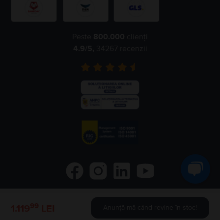
Peste
800.000
clienți
4.9
/5,
34267
recenzii
99
©
2026
Flip.ro
- All rights reserved.
1.119
LEI
Anunță-mă când revine în stoc!
Flip.bg
Flip.gr
Rejoy.hu