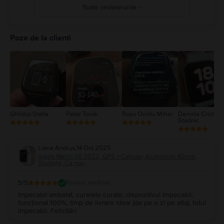
ro/guide/watch/apdcf2ff54e9/11.0/watchos/11.0
Toate review-urile
5
4
Poze de la clienti
3
2
1
Ghildus Stella
Peter Torok
Roșu Ovidiu Mihai
Daniela Cristina
Stadnic
Liana Andrus
,
14 Oct 2025
Apple Watch SE 2022, GPS + Cellular, Aluminium 40mm,
Starlight, Ca nou
5
/5
Review verificat
Impecabil ambalat, curelele curate, dispozitivul impecabil,
funcțional 100%, timp de livrare ideal (de pe o zi pe alta), totul
impecabil. Felicitări.