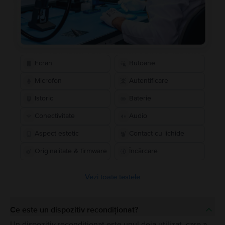
Ecran
Butoane
Microfon
Autentificare
Istoric
Baterie
Conectivitate
Audio
Aspect estetic
Contact cu lichide
Originalitate & firmware
Încărcare
Vezi toate testele
Ce este un dispozitiv recondiționat?
Un dispozitiv recondiționat este unul deja utilizat, care a