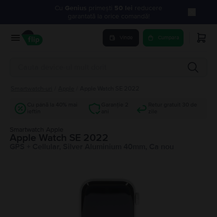
Cu
Genius
primești
50 lei
reducere
garantată la orice comandă!
Vinde
Cumpara
Smartwatch-uri
/
Apple
/
Apple Watch SE 2022
Cu până la 40% mai
Garanție 2
Retur gratuit 30 de
ieftin
ani
zile
Smartwatch Apple
Apple Watch SE 2022
GPS + Cellular, Silver Aluminium 40mm, Ca nou