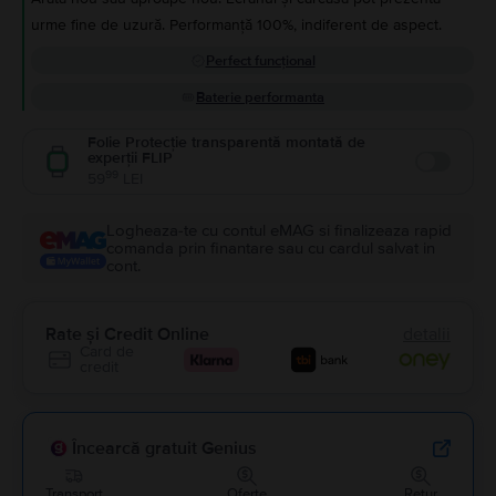
urme fine de uzură. Performanță 100%, indiferent de aspect.
Perfect funcțional
Baterie performanta
Folie Protecție transparentă montată de
experții FLIP
Enable
99
59
LEI
Logheaza-te cu contul eMAG si finalizeaza rapid
comanda prin finantare sau cu cardul salvat in
cont.
Rate și Credit Online
detalii
Card de
credit
Încearcă gratuit Genius
Transport
Oferte
Retur