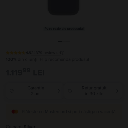
Poze reale ale produsului
4.9
24379
review-uri
100%
din clienții Flip recomandă produsul
99
1.119
LEI
Garantie
Retur gratuit
❯
❯
2 ani
in 30 zile
Plătește cu Mastercard și poți câștiga o vacanță!
Culoare:
Silver