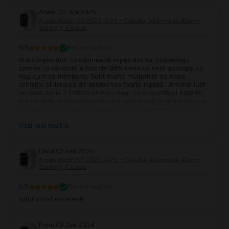
Adela
,
22 Apr 2025
Apple Watch SE 2022, GPS + Cellular, Aluminium 40mm,
Starlight, Ca nou
5
/5
Review verificat
Arată impecabil, funcționează impecabil. Iar procentajul
bateriei la sănătate a fost de 96% ceea ce este aproape ca
nou cum se menționa. Sunt foarte mulțumită de noua
achiziție și livrarea de asemenea foarte rapidă . Am mai luat
un ceas seria 7 înainte ca nou, doar ca procentajul bateriei
era de 86% și dimnensiunea era nepotrivită pt mâna mea, și
am ales să fac retur, iar returul a fost de asemenea foarte
rapid atât preluarea și verificarea coletului cat și restituirea
Vezi mai mult
banilor. Mulțumesc Filip !
Daria
,
02 Feb 2025
Apple Watch SE 2022, GPS + Cellular, Aluminium 40mm,
Starlight, Ca nou
5
/5
Review verificat
Totul a fost excelent!
Petru
,
02 Dec 2024