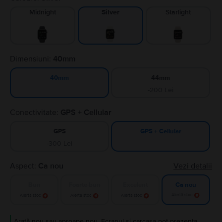
Midnight
Starlight
Silver
Dimensiuni:
40mm
44mm
40mm
-200 Lei
Conectivitate:
GPS + Cellular
GPS
GPS + Cellular
-300 Lei
Aspect:
Ca nou
Vezi detalii
Bun
Foarte bun
Excelent
Ca nou
Alertă stoc
Alertă stoc
Alertă stoc
Alertă stoc
Arată nou sau aproape nou. Ecranul și carcasa pot prezenta