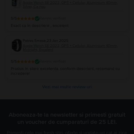
Apple Watch SE 2022, GPS + Cellular, Aluminium 40mm,
Silver, Ca nou
5
/5
Review verificat
Exact ca în descriere , excelent
Petres Emese
,
23 Jan 2025
Apple Watch SE 2022, GPS + Cellular, Aluminium 40mm,
Midnight, Excelent
5
/5
Review verificat
Produs in stare excelenta, conform descrierii, recomand cu
incredere!
Vezi mai multe review-uri
Aboneaza-te la newsletter si primesti gratuit
un voucher de cumparaturi de 25 LEI.
Primesti cele mai fresh stiri, oferte si update-uri cat ai zice