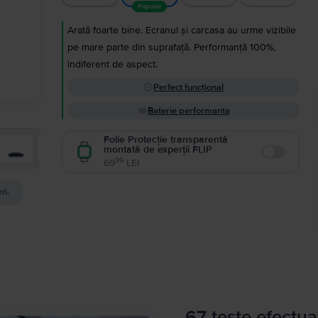
Popular
Arată foarte bine. Ecranul și carcasa au urme vizibile
pe mare parte din suprafață. Performanță 100%,
indiferent de aspect.
Perfect funcțional
Baterie performanta
Folie Protecție transparentă
montată de experții FLIP
Enable
99
69
LEI
ri.
67 teste efectua