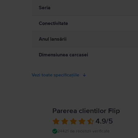
Watch dacă acesta devine neplăcut de cald. Consultați medicul dvs
Seria
sigură de separare între dispozitivul dvs. medical și Apple Watc
medicală profesională. Detalii complete la
https://support.apple
Conectivitate
Anul lansării
Dimensiunea carcasei
Vezi toate specificațiile
Parerea clientilor Flip
4.9
/5
24421 de recenzii verificate