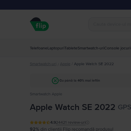
Telefoane
Laptopuri
Tablete
Smartwatch-uri
Console jocuri
Smartwatch-uri
Apple
/
Apple Watch SE 2022
/
Cu până la 40% mai ieftin
Smartwatch Apple
Apple Watch SE 2022
GPS
4.9
24421
review-uri
92%
din clienții Flip recomandă produsul