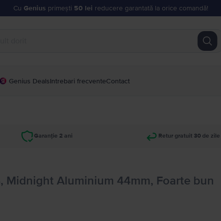
Cu
Genius
primești
50 lei
reducere garantată la orice comandă!
Genius Deals
Intrebari frecvente
Contact
Garanție 2 ani
Retur gratuit 30 de zile
, Midnight Aluminium 44mm, Foarte bun