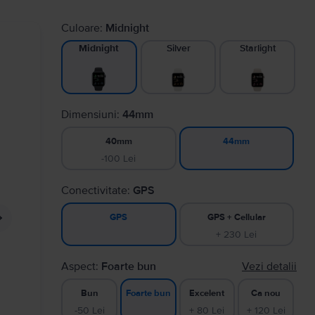
Culoare:
Midnight
Silver
Starlight
Midnight
Dimensiuni:
44mm
40mm
44mm
-100 Lei
Conectivitate:
GPS
GPS + Cellular
GPS
+ 230 Lei
Aspect:
Foarte bun
Vezi detalii
Bun
Excelent
Ca nou
Foarte bun
-50 Lei
+ 80 Lei
+ 120 Lei