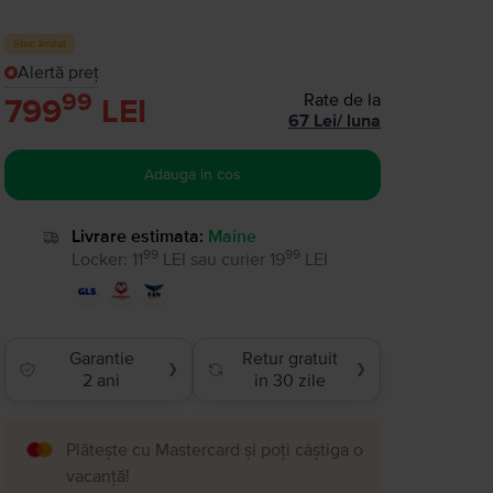
Stoc limitat
Alertă preț
99
Rate de la
799
LEI
67
Lei
/
luna
Adauga in cos
Livrare estimata:
Maine
99
99
Locker
:
11
LEI
sau
curier
19
LEI
Garantie
Retur gratuit
❯
❯
2 ani
in 30 zile
Plătește cu Mastercard și poți câștiga o
vacanță!