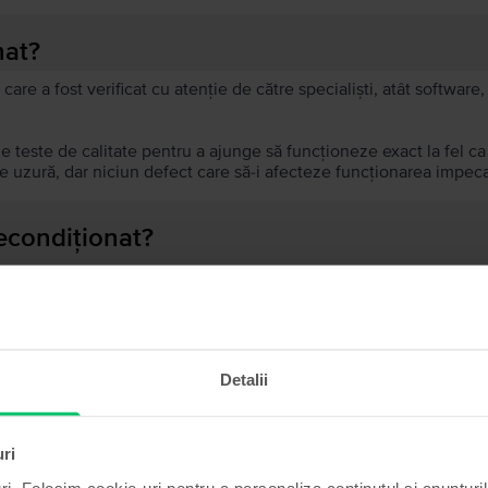
nat?
 care a fost verificat cu atenție de către specialiști, atât softwar
de teste de calitate pentru a ajunge să funcționeze exact la fel c
 uzură, dar niciun defect care să-i afecteze funcționarea impeca
recondiționat?
ă?
ului?
Detalii
uri
Produse similare căutării tale
ri. Folosim cookie-uri pentru a personaliza conținutul și anunțurile