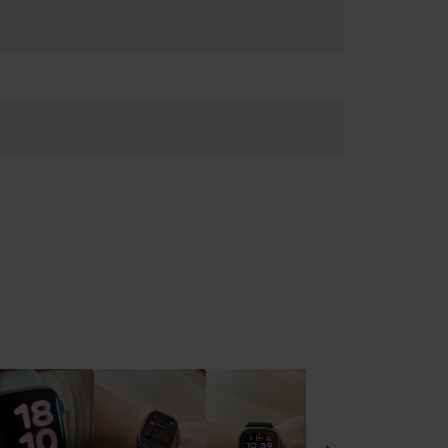
s. medical și pentru a afla dacă trebuie să păstrați o distanță
 Watch nu este un dispozitiv medical și nu poate înlocui o opinie