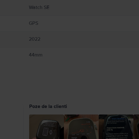
. și producătorul dispozitivului medical pentru informații specifice dispozitivului dv
Watch SE
h, anumite brățări ale sale și accesoriile magnetice de încărcare Apple Watch. Apple
.com/ro-ro/guide/watch/apdcf2ff54e9/11.0/watchos/11.0
GPS
2022
44mm
Poze de la clienti