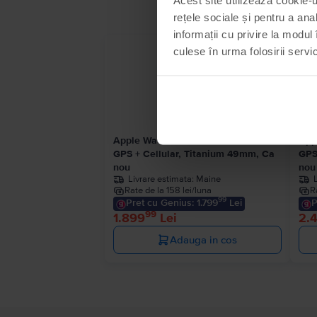
rețele sociale și pentru a ana
informații cu privire la modul 
culese în urma folosirii servici
Apple Watch Ultra 2022
App
GPS + Cellular, Titanium 49mm, Ca
GPS
nou
nou
Livrare estimata:
Maine
Rate de la 158 lei/luna
R
99
Pret cu Genius: 1.799
Lei
P
99
1.899
Lei
2.
Adauga in cos