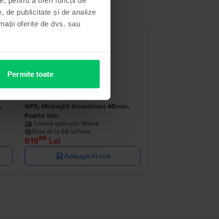
, de publicitate și de analize
rmații oferite de dvs. sau
Permite toate
Apple Watch Series 8 2022
,
GPS, Midnight Aluminium 45mm,
Foarte bun
Livrare estimata:
Maine
Rate de la 68 lei/luna
99
819
Lei
Adauga in cos