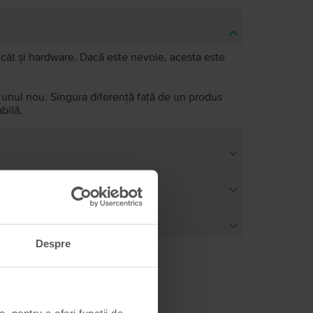
e, cât și hardware. Dacă este nevoie, acesta este
a unul nou. Singura diferență față de un produs
bilă.
Despre
, pentru a oferi funcții de