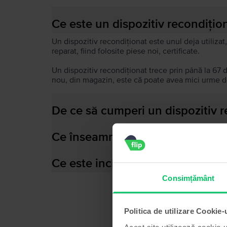
Ce este un dispozitiv recondițio
Un dispozitiv recondiționat este unul deja utilizat,
reparat, fiind folosite piese noi, certificate.
Un dispozitiv recondiționat trece prin până la 67 
nou, din magazin, este că poate avea mici urme de
De ce să cumperi un dispozitiv 
Ce înseamnă baterie performant
Ce este inclus în cutia dispozitiv
Consimțământ
Politica de utilizare Cookie-
Acest site utilizează cookie-u