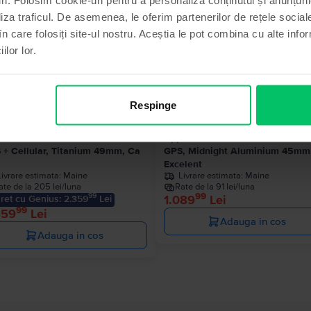
liza traficul. De asemenea, le oferim partenerilor de rețele sociale
în care folosiți site-ul nostru. Aceștia le pot combina cu alte info
ilor lor.
Respinge
le Watch Ultra 2 2023
Apple Watch Series 9 2023
 + Cellular, Titanium 49mm, Ca
GPS, Midnight Aluminium 45mm
Excelent
Livrare estimata:
Maine
Livrare estimata:
Maine
ate de la 205 lei/luna
Rate de la 91 lei/luna
99
99
1.089
Lei
ret cu Genius: 2.359
Lei
99
459
Lei
Adauga in cos
Adauga in cos