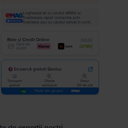
Logheaza-te cu contul eMAG si
finalizeaza rapid comanda prin
finantare sau cu cardul salvat in cont.
Rate și Credit Online
detalii
Card de
credit
Încearcă gratuit Genius
Transport
Oferte
Retur
gratuit
exclusive
60 de zile
Parte din grupul
te de experții noștri