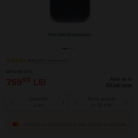
Poze reale ale produsului
4.9
24412
review-uri
Alertă preț
99
Rate de la
759
LEI
63
Lei
/
luna
Garantie
Retur gratuit
❯
❯
2 ani
in 30 zile
Plătește cu Mastercard și poți câștiga o vacanță!