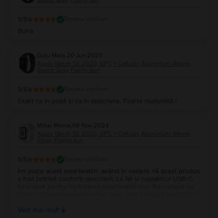
5
/5
Review verificat
Buna
Guțu Maia
,
20 Jun 2025
Apple Watch SE 2020, GPS + Cellular, Aluminium 44mm,
Space Gray, Foarte bun
5
/5
Review verificat
Exact ca în poză și ca în descriere. Foarte mulțumită !
Mihai Merce
,
08 Nov 2024
Apple Watch SE 2020, GPS + Cellular, Aluminium 44mm,
Silver, Foarte bun
5
/5
Review verificat
Îmi place acest smartwatch, având în vedere că acest produs
a fost potrivit conform descrierii. La fel și cuplatorul USB-C,
binevenit pentru încărcarea smartwatch-ului. Recomand cu
cel mai mare drag echipa Flip, care este promptă și serioasă
în ceea ce privește gama diversă de telefoane sau
Vezi mai mult
smartwatch-uri! ☺️😇