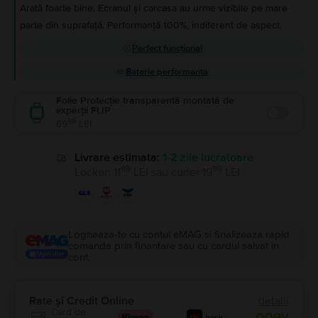
Arată foarte bine. Ecranul și carcasa au urme vizibile pe mare
parte din suprafață. Performanță 100%, indiferent de aspect.
Perfect funcțional
Baterie performanta
Folie Protecție transparentă montată de
experții FLIP
Enable
99
69
LEI
Livrare estimata:
1-2 zile lucratoare
99
99
Locker
:
11
LEI
sau
curier
19
LEI
Logheaza-te cu contul eMAG si finalizeaza rapid
comanda prin finantare sau cu cardul salvat in
cont.
Rate și Credit Online
detalii
Card de