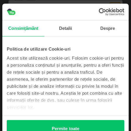
Livrare estimata:
1-2 zile lucratoare
Rate de la 91 lei/luna
99
1.089
Lei
Consimțământ
Detalii
Despre
Politica de utilizare Cookie-uri
Acest site utilizează cookie-uri. Folosim cookie-uri pentru
a personaliza conținutul și anunțurile, pentru a oferi funcții
de rețele sociale și pentru a analiza traficul. De
Descriere
asemenea, le oferim partenerilor de rețele sociale, de
Smartwatch Apple Watch SE 2020, GPS + Cellular, Silver Aluminium
Abonează-te și câștigă!
publicitate și de analize informații cu privire la modul în
44mm, Foarte bun
care folosiți site-ul nostru. Aceștia le pot combina cu alte
Bucură-te de tehnologie de ultimă oră la încheietura mâinii tale. Apple
Device-ul mult dorit poate fi al tău cu un pic
informații oferite de dvs. sau culese în urma folosirii
Watch SE 2020 vine cu funcții noi, design armonios și caracteristici
de noroc.
serviciilor lor.
inovatoare. Produsul, construit din aluminiu reciclat 100%, este disponibil în
trei variante de culoare (argintiu, gri stelar și auriu) și două dimensiuni (44
mm, 368x448 pixeli și 40 mm, 324x394 pixeli). Luminozitatea de 1000 de
niți a ecranului Retina LTPO OLED va face ca orice activitate redată pe ecran
Vezi mai mult
Permite toate
să uimească prin claritate și detalii.