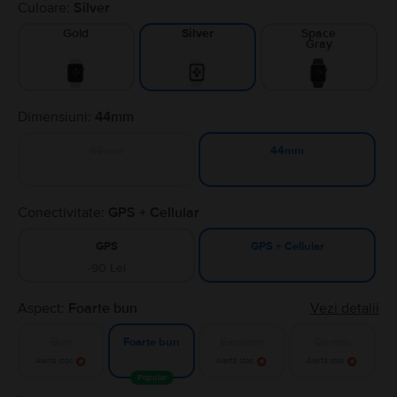
Culoare:
Silver
Gold
Space
Silver
Gray
Dimensiuni:
44mm
40mm
44mm
Conectivitate:
GPS + Cellular
GPS
GPS + Cellular
-90 Lei
Aspect:
Foarte bun
Vezi detalii
Bun
Excelent
Ca nou
Foarte bun
Alertă stoc
Alertă stoc
Alertă stoc
Popular