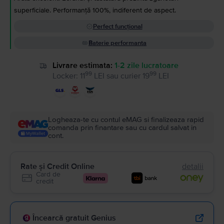
superficiale. Performanță 100%, indiferent de aspect.
Perfect funcțional
Baterie performanta
Livrare estimata:
1-2 zile lucratoare
99
99
Locker
:
11
LEI
sau
curier
19
LEI
Logheaza-te cu contul eMAG si finalizeaza rapid
comanda prin finantare sau cu cardul salvat in
cont.
Rate și Credit Online
detalii
Card de
credit
Încearcă gratuit Genius