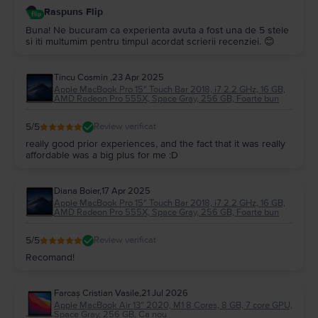
Raspuns Flip
Buna! Ne bucuram ca experienta avuta a fost una de 5 stele
si iti multumim pentru timpul acordat scrierii recenziei. 😊
Tincu Cosmin
,
23 Apr 2025
Apple MacBook Pro 15″ Touch Bar 2018, i7 2.2 GHz, 16 GB,
AMD Radeon Pro 555X, Space Gray, 256 GB, Foarte bun
5
/5
Review verificat
really good prior experiences, and the fact that it was really
affordable was a big plus for me :D
Diana Boier
,
17 Apr 2025
Apple MacBook Pro 15″ Touch Bar 2018, i7 2.2 GHz, 16 GB,
AMD Radeon Pro 555X, Space Gray, 256 GB, Foarte bun
5
/5
Review verificat
Recomand!
Farcaș Cristian Vasile
,
21 Jul 2026
Apple MacBook Air 13″ 2020, M1 8 Cores, 8 GB, 7 core GPU,
Space Gray, 256 GB, Ca nou