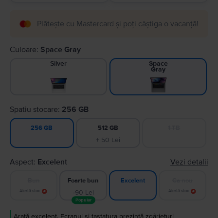
Plătește cu Mastercard și poți câștiga o vacanță!
Culoare:
Space Gray
Silver
Space
Gray
Spatiu stocare:
256 GB
512 GB
1 TB
256 GB
+ 50 Lei
Aspect:
Excelent
Vezi detalii
Bun
Foarte bun
Ca nou
Excelent
Alertă stoc
-90 Lei
Alertă stoc
Popular
Arată excelent. Ecranul și tastatura prezintă zgârieturi