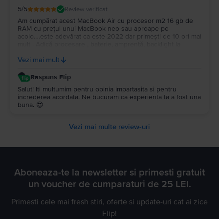
5
/5
Review verificat
Am cumpărat acest MacBook Air cu procesor m2 16 gb de
RAM cu prețul unui MacBook neo sau aproape pe
acolo….este adevărat ca este 2022 dar primești de 10 ori mai
mult . Adică procesare , baterie, amprentă, backlight la
tastatură…și multe altele. Upgrade la Macos tahoe….este un
Vezi mai mult
super portabil …nu îl simți în geantă…Multumesc
Raspuns Flip
Salut! Iti multumim pentru opinia impartasita si pentru
increderea acordata. Ne bucuram ca experienta ta a fost una
buna. 😍
Vezi mai multe review-uri
Aboneaza-te la newsletter si primesti gratuit
un voucher de cumparaturi de 25 LEI.
Primesti cele mai fresh stiri, oferte si update-uri cat ai zice
Flip!