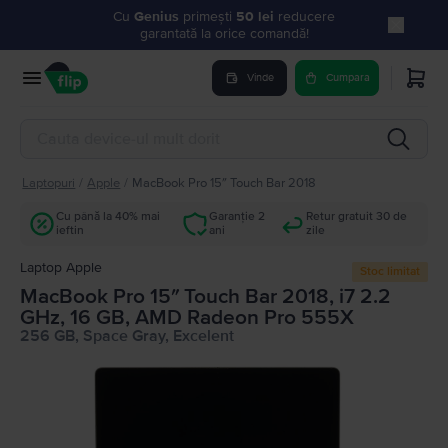
Cu
Genius
primești
50 lei
reducere
garantată la orice comandă!
Vinde
Cumpara
Laptopuri
/
Apple
/
MacBook Pro 15″ Touch Bar 2018
Cu până la 40% mai
Garanție 2
Retur gratuit 30 de
ieftin
ani
zile
Laptop Apple
Stoc limitat
MacBook Pro 15″ Touch Bar 2018, i7 2.2
GHz, 16 GB, AMD Radeon Pro 555X
256 GB, Space Gray, Excelent