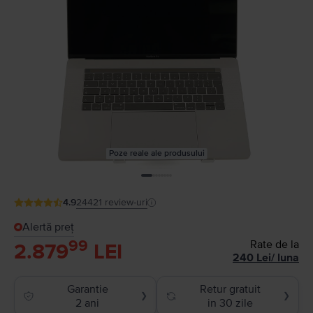
Poze reale ale produsului
4.9
24421
review-uri
Alertă preț
99
Rate de la
2.879
LEI
240
Lei
/
luna
Garantie
Retur gratuit
❯
❯
2 ani
in 30 zile