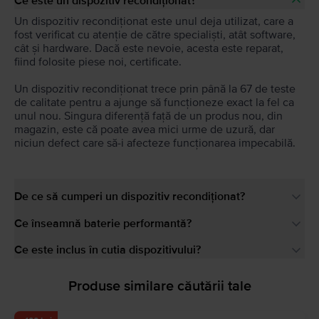
Ce este un dispozitiv recondiționat?
Un dispozitiv recondiționat este unul deja utilizat, care a
fost verificat cu atenție de către specialiști, atât software,
cât și hardware. Dacă este nevoie, acesta este reparat,
fiind folosite piese noi, certificate.
Un dispozitiv recondiționat trece prin până la 67 de teste
de calitate pentru a ajunge să funcționeze exact la fel ca
unul nou. Singura diferență față de un produs nou, din
magazin, este că poate avea mici urme de uzură, dar
niciun defect care să-i afecteze funcționarea impecabilă.
De ce să cumperi un dispozitiv recondiționat?
Ce înseamnă baterie performantă?
Ce este inclus în cutia dispozitivului?
Produse similare căutării tale