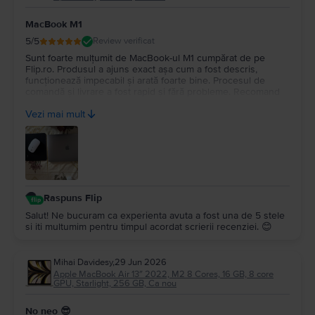
MacBook M1
5
/5
Review verificat
Sunt foarte mulțumit de MacBook-ul M1 cumpărat de pe
Flip.ro. Produsul a ajuns exact așa cum a fost descris,
funcționează impecabil și arată foarte bine. Procesul de
comandă și livrare a fost rapid și fără probleme. Recomand
cu încredere Flip.ro pentru seriozitate și produse de calitate.
Vezi mai mult
Mulțumesc pentru experiența plăcută!
Raspuns Flip
Salut! Ne bucuram ca experienta avuta a fost una de 5 stele
si iti multumim pentru timpul acordat scrierii recenziei. 😊
Mihai Davidesy
,
29 Jun 2026
Apple MacBook Air 13″ 2022, M2 8 Cores, 16 GB, 8 core
GPU, Starlight, 256 GB, Ca nou
No neo 😎