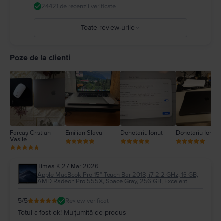
dispozitivul dvs. medical. Detalii complete la:
https://support.apple.com/ro-
24421 de recenzii verificate
ro/guide/macbook-air/apd9b8f7aa11/mac
Toate review-urile
5
4
Poze de la clienti
3
2
1
Farcaș Cristian
Emilian Slavu
Dohotariu Ionut
Dohotariu Ionut
Vasile
Timea K
,
27 Mar 2026
Apple MacBook Pro 15″ Touch Bar 2018, i7 2.2 GHz, 16 GB,
AMD Radeon Pro 555X, Space Gray, 256 GB, Excelent
5
/5
Review verificat
Totul a fost ok! Mulțumită de produs