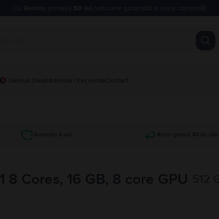
Cu
Genius
primești
50 lei
reducere garantată la orice comandă!
Genius Deals
Intrebari frecvente
Contact
Garanție 2 ani
Retur gratuit 30 de zile
 8 Cores, 16 GB, 8 core GPU
512 