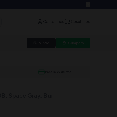
Contul meu
Cosul meu
Vinde
Cumpara
Până la 60 de rate
GB, Space Gray, Bun