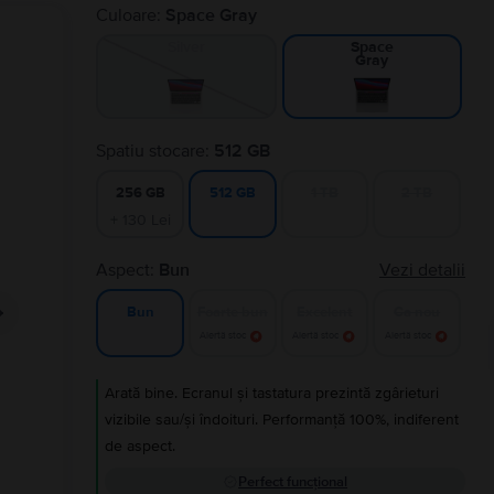
Culoare:
Space Gray
Silver
Space
Gray
Spatiu stocare:
512 GB
256 GB
1 TB
2 TB
512 GB
+ 130 Lei
Aspect:
Bun
Vezi detalii
Foarte bun
Excelent
Ca nou
Bun
Alertă stoc
Alertă stoc
Alertă stoc
Arată bine. Ecranul și tastatura prezintă zgârieturi
vizibile sau/și îndoituri. Performanță 100%, indiferent
de aspect.
Perfect funcțional