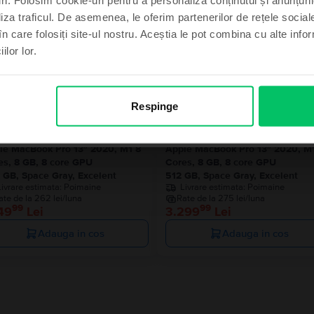
Produse similare căutării tale
liza traficul. De asemenea, le oferim partenerilor de rețele sociale
în care folosiți site-ul nostru. Aceștia le pot combina cu alte info
ilor lor.
imt norocos
Ultimul în
, mulțumesc
Respinge
le MacBook Pro 13″ 2020, M1 8
Apple MacBook Pro 13″ 2020, M
es, 8 GB, 8 core GPU
Cores, 8 GB, 8 core GPU
 GB, Space Gray, Excelent
512 GB, Space Gray, Excelent
Livrare estimata:
Poimaine
Livrare estimata:
Poimaine
ate de la 262 lei/luna
Rate de la 275 lei/luna
99
99
49
Lei
3.299
Lei
Adauga in cos
Adauga in cos