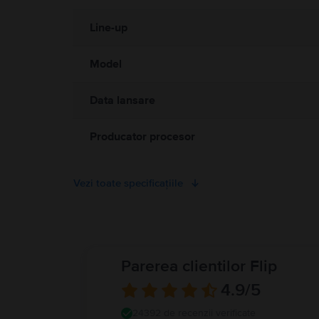
vătămare cauzată de căldură, permiteți întotdeauna o ventilație adec
contact prelungit cu un dispozitiv sau cu adaptorul său de alim
Line-up
electromagnetice. Acești magneți și aceste câmpuri electromagnet
medical. Detalii complete la:
https://support.apple.com/ro-ro/g
Model
Data lansare
Producator procesor
Vezi toate specificațiile
Parerea clientilor Flip
4.9
/5
24392 de recenzii verificate