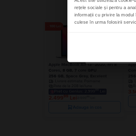
rețele sociale și pentru a ana
informații cu privire la modul 
culese în urma folosirii servici
Mă s
- 100 Lei
Nu
Apple MacBook Air 13″ 2020, M1 8
App
Cores, 8 GB, 7 core GPU
Cor
256 GB, Space Gray, Excelent
256
Livrare estimata:
Poimaine
Rate de la 208 lei/luna
R
99
3.1
Pret cu Genius: 2.399
Lei
99
2.499
Lei
99
2.599
Lei
Adauga in cos