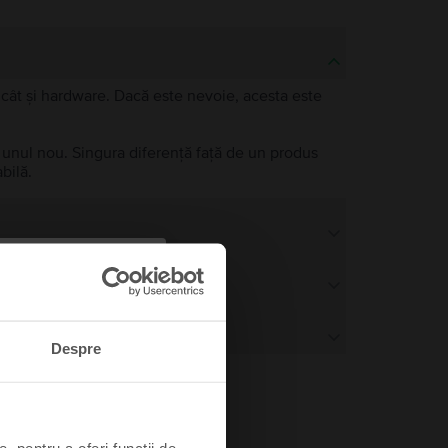
e, cât și hardware. Dacă este nevoie, acesta este
a unul nou. Singura diferență față de un produs
bilă.
Despre
, pentru a oferi funcții de