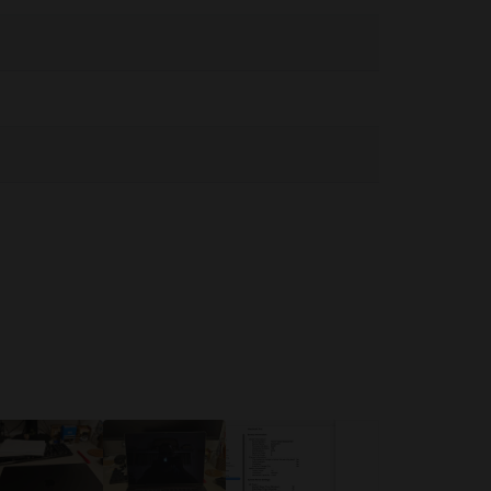
cât posibil, evitați situațiile în care pielea dvs. s-ar afla în
e magneți, precum și componente și antene care emit câmpuri
pozitivului medical pentru informații despre dispozitivul dvs.