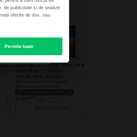
, de publicitate și de analize
rmații oferite de dvs. sau
 stoc
- 100 Lei
Permite toate
1 8
Apple MacBook Air 13″ 2020, M1 8
Cores, 8 GB, 7 core GPU
256 GB, Silver, Excelent
Livrare estimata:
Poimaine
Rate de la 208 lei/luna
99
Pret cu Genius: 2.399
Lei
99
2.499
Lei
99
2.599
Lei
Adauga in cos