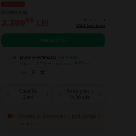
Ultimul în stoc
Alertă preț
99
Rate de la
3.389
LEI
282
Lei
/
luna
Adauga in cos
Livrare estimata:
Poimaine
99
99
Locker
:
11
LEI
sau
curier
19
LEI
Garantie
Retur gratuit
❯
❯
2 ani
in 30 zile
Plătește cu Mastercard și poți câștiga o
vacanță!