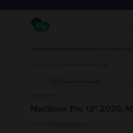
Telefoane
Laptopuri
Tablete
Smartwatch-uri
Console jocuri
Laptopuri
Apple
/
MacBook Pro 13″ 2020
/
Cu până la 40% mai ieftin
Laptop Apple
MacBook Pro 13″ 2020, M1
4.9
24392
review-uri