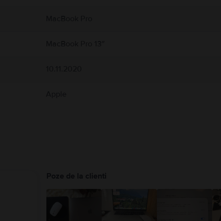
vată în jurul MacBook‑ului și a adaptorului de alimentare și manipulați‑le cu grijă. Pe 
entare în timpul funcționării sau cuplării la o sursă de alimentare. MacBook conțin
MacBook Pro
ice pot interfera cu dispozitivele medicale. Consultați medicul și producătorul dis
uide/macbook-air/apd9b8f7aa11/mac
MacBook Pro 13″
10.11.2020
Apple
Poze de la clienti