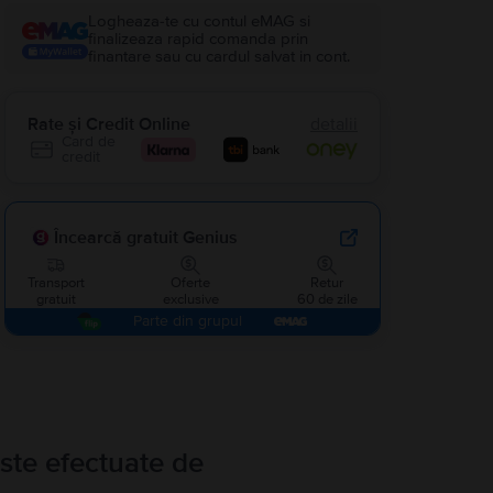
Logheaza-te cu contul eMAG si
finalizeaza rapid comanda prin
finantare sau cu cardul salvat in cont.
Rate și Credit Online
detalii
Card de
credit
Încearcă gratuit Genius
Transport
Oferte
Retur
gratuit
exclusive
60 de zile
Parte din grupul
ste efectuate de