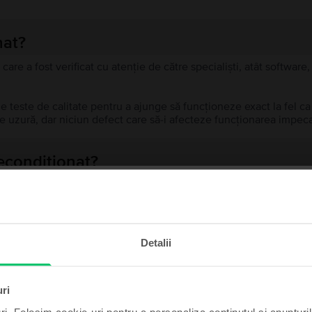
nat?
 care a fost verificat cu atenție de către specialiști, atât softwar
de teste de calitate pentru a ajunge să funcționeze exact la fel c
 uzură, dar niciun defect care să-i afecteze funcționarea impeca
recondiționat?
ă?
te și câștigă!
ului?
Detalii
t poate fi al tău cu un pic
de noroc.
uri
ri. Folosim cookie-uri pentru a personaliza conținutul și anunțurile