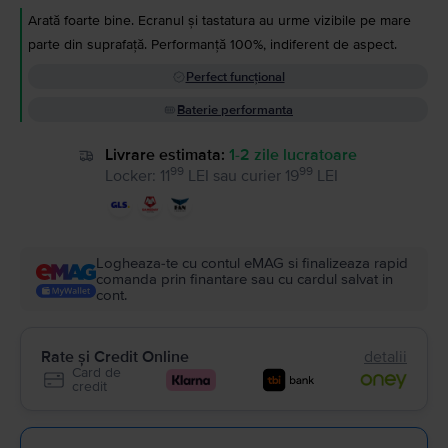
Arată foarte bine. Ecranul și tastatura au urme vizibile pe mare
parte din suprafață. Performanță 100%, indiferent de aspect.
Perfect funcțional
Baterie performanta
Livrare estimata:
1-2 zile lucratoare
99
99
Locker
:
11
LEI
sau
curier
19
LEI
Logheaza-te cu contul eMAG si finalizeaza rapid
comanda prin finantare sau cu cardul salvat in
cont.
Rate și Credit Online
detalii
Card de
credit