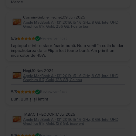
Merge
Cosmin-Gabriel Fechet
,
09 Jun 2025
Apple MacBook Air 13″ 2019, i5 1.6 GHz, 8 GB, Intel UHD
Graphics 617, Gold, 256 GB, Foarte bun
5
/5
Review verificat
Laptopul e într-o stare foarte bună. Nu a venit în cutia lui dar
împachetarea de la Flip a fost foarte bună. Am primit un
încărcător de 45W.
Hegi
,
10 Nov 2024
Apple MacBook Air 13″ 2019, i5 1.6 GHz, 8 GB, Intel UHD
Graphics 617, Gold, 128 GB, Ca nou
5
/5
Review verificat
Bun, Bun și și ieftin!
TABAC THEODOR
,
17 Jul 2025
Apple MacBook Air 13″ 2019, i5 1.6 GHz, 8 GB, Intel UHD
Graphics 617, Gold, 128 GB, Excelent
5
/5
Review verificat