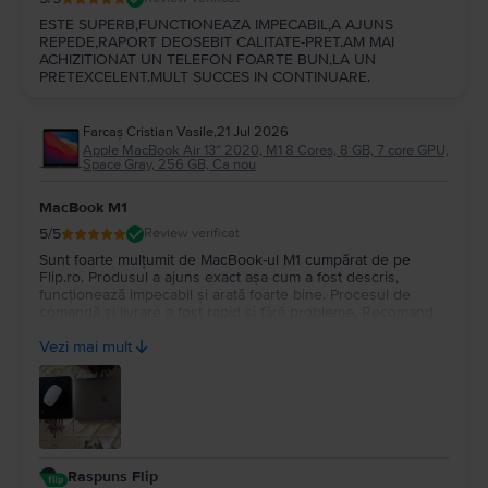
ESTE SUPERB,FUNCTIONEAZA IMPECABIL,A AJUNS
REPEDE,RAPORT DEOSEBIT CALITATE-PRET.AM MAI
ACHIZITIONAT UN TELEFON FOARTE BUN,LA UN
PRETEXCELENT.MULT SUCCES IN CONTINUARE.
Farcaș Cristian Vasile
,
21 Jul 2026
Apple MacBook Air 13″ 2020, M1 8 Cores, 8 GB, 7 core GPU,
Space Gray, 256 GB, Ca nou
MacBook M1
5
/5
Review verificat
Sunt foarte mulțumit de MacBook-ul M1 cumpărat de pe
Flip.ro. Produsul a ajuns exact așa cum a fost descris,
funcționează impecabil și arată foarte bine. Procesul de
comandă și livrare a fost rapid și fără probleme. Recomand
cu încredere Flip.ro pentru seriozitate și produse de calitate.
Vezi mai mult
Mulțumesc pentru experiența plăcută!
Raspuns Flip