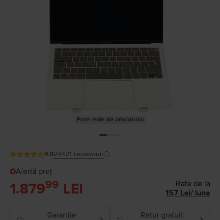
Poze reale ale produsului
4.9
24421
review-uri
Alertă preț
99
Rate de la
1.879
LEI
157
Lei
/
luna
Garantie
Retur gratuit
❯
❯