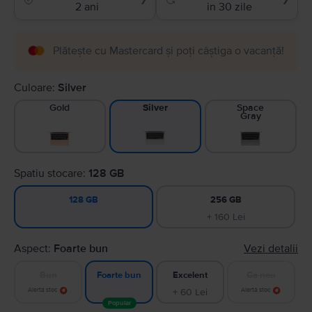
2 ani
in 30 zile
Plătește cu Mastercard și poți câștiga o vacanță!
Culoare:
Silver
Gold
Space
Silver
Gray
Spatiu stocare:
128 GB
256 GB
128 GB
+ 160 Lei
Aspect:
Foarte bun
Vezi detalii
Bun
Excelent
Ca nou
Foarte bun
Alertă stoc
+ 60 Lei
Alertă stoc
Popular