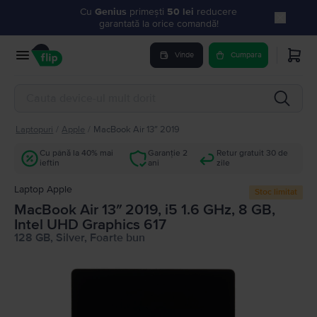
Cu
Genius
primești
50 lei
reducere
garantată la orice comandă!
Vinde
Cumpara
Laptopuri
/
Apple
/
MacBook Air 13″ 2019
Cu până la 40% mai
Garanție 2
Retur gratuit 30 de
ieftin
ani
zile
Laptop Apple
Stoc limitat
MacBook Air 13″ 2019, i5 1.6 GHz, 8 GB,
Intel UHD Graphics 617
128 GB, Silver, Foarte bun